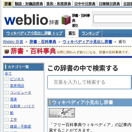
辞書
類語・対義語辞典
英和・和英辞典
日中中日辞典
日韓韓日辞典
古語
辞書・百科事
典
索引
ウィキペディア小見出し辞書 トップ
索引
ランキング
Weblio 辞書
＞
辞書・百科事典
＞
ウィキペディア小見出し辞書
＞ 索引
辞書・百科事典
分野に関わらず頼りになる、辞書や百科事典です。
この辞書の中で検索する
カテゴリ一覧
全て
ビジネス
＋
業界用語
＋
コンピュータ
＋
電車
＋
ウィキペディア小見出し辞書
自動車・バイク
＋
船
＋
工学
＋
「フリー百科事典ウィキペディア」の記事内
建築・不動産
＋
索することができます。