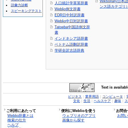
Wiktionary日
人口統計学英英辞書
語彙力診断
ンス語カテゴリ
Weblio例文辞書
スピーキングテスト
EDR日中対訳辞書
Weblio中日対訳辞書
Tatoeba中国語例文辞
書
インドネシア語辞書
ベトナム語翻訳辞書
学研全訳古語辞典
Text is availab
ビジネス
｜
業界用語
｜
コンピュータ
｜
文化
｜
生活
｜
ヘルスケア
｜
趣味
｜
ス
ご利用にあたって
便利にWeblioを使う
お問合
Weblio辞書とは
ウェブリオのアプリ
お問
検索の仕方
画像から探す
ヘルプ