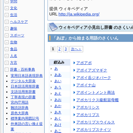
学問
＋
文化
提供 ウィキペディア
＋
URL
http://ja.wikipedia.org/
生活
＋
ヘルスケア
＋
ウィキペディア小見出し辞書 のさくい
趣味
＋
スポーツ
＋
「あぽ」から始まる用語のさくいん
生物
＋
食品
1
2
3
次へ＞
＋
人名
＋
絞込み
方言
アポアポ
＋
あ
辞書・百科事典
－
アポイアズマギク
ああ
実用日本語表現辞典
アポイ岳ジオパーク
デジタル大辞泉
あい
アポイナ山
日本語活用形辞書
あう
文語活用形辞書
アポイントメント商法
あえ
丁寧表現の辞書
あお
アポカリクス級航宙母艦
宮内庁用語
あか
アポカリシス
難読語辞典
あき
原色大辞典
アポカリプス
標準案内用図記号
あく
アポカリプスウイルス
外来語の言い換え提
あけ
案
アポカリプスナイツ
あこ