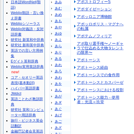
アポストロフィーS
日本語WordNet(類
あみ
語)
あむ
アポダイゼーション
Weblio類語・言い換
あめ
アポッロニア博物館
え辞書
あも
Weblioシソーラス
アポッロポリス・マグナへ
あや
の転属
Weblio対義語・反対
あゆ
語辞書
アポテムノフィリア
研究社 新英和中辞典
あよ
アポ取り選手権〜ノーギャ
研究社 新和英中辞典
あら
ラで仕込める大物タレント
英語での言い方用例
あり
の限界〜
集
ある
アポトーシス
Eゲイト英和辞典
あれ
Weblio実用英語辞典
アポトーシス経由
あろ
new!
アポトーシスでの食作用
コア・セオリー英語
あわ
アポトーシスとカスパーゼ
表現(基本動詞)
あを
ハイパー英語辞書
アポトーシスにおける役割
あん
JMdict
あが
アポトーシス能力 - 使用
英語ことわざ教訓辞
者：光流＝玖堂
あぎ
典
あぐ
研究社 英和コンピュ
ーター用語辞典
あげ
旅行・ビジネス英会
あご
話翻訳
あざ
金融庁記者会見英語