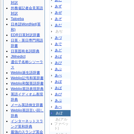
あじ
対訳
あず
外務省記者会見英語
あぜ
対訳
Tatoeba
あぞ
日本語WordNet(英
あだ
和)
あぢ
EDR日英対訳辞書
あづ
日英・英日専門用語
あで
辞書
あど
日英固有名詞辞典
JMnedict
あば
遺伝子名称シソーラ
あび
ス
あぶ
Weblio派生語辞書
あべ
Weblio記号和英辞書
あぼ
Weblio和製英語辞書
あぱ
Weblio英語表現辞典
英語イディオム表現
あぴ
辞典
あぷ
メール英語例文辞書
あぺ
Weblio英語言い回し
あぽ
辞典
あ(アル
インターネットスラ
ファベッ
ング英和辞典
ト)
最強のスラング英会