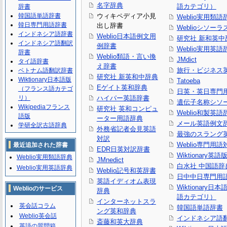
名字辞典
語カテゴリ）
辞書
韓国語単語辞書
ウィキペディア小見
Weblio実用類語
韓日専門用語辞書
出し辞書
Weblioシソーラ
インドネシア語辞書
Weblio日本語例文用
研究社 新和英中
インドネシア語翻訳
例辞書
Weblio実用英語
辞書
Weblio類語・言い換
JMdict
タイ語辞書
え辞書
旅行・ビジネス
ベトナム語翻訳辞書
研究社 新英和中辞典
Wiktionary日本語版
Tatoeba
Eゲイト英和辞典
（フランス語カテゴ
日英・英日専門
リ）
ハイパー英語辞書
遺伝子名称シソ
Wikipediaフランス
研究社 英和コンピュ
Weblio和製英語
語版
ーター用語辞典
メール英語例文
学研全訳古語辞典
外務省記者会見英語
最強のスラング
対訳
Weblio専門用
最近追加された辞書
EDR日英対訳辞書
Wiktionary英語
Weblio実用類語辞典
JMnedict
白水社 中国語辞
Weblio実用英語辞典
Weblio記号和英辞書
日中中日専門用
英語イディオム表現
Wiktionary日
Weblioのサービス
辞典
語カテゴリ）
インターネットスラ
英会話コラム
韓国語単語辞書
ング英和辞典
Weblio英会話
インドネシア語
斎藤和英大辞典
英語の質問箱