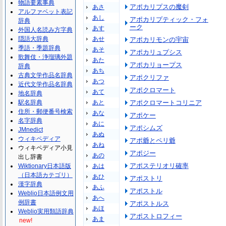
物語要素事典
アポカリプスの魔剣
あさ
アルファベット表記
あし
アポカリプティック・フォ
辞典
ーク
あす
外国人名読み方字典
隠語大辞典
あせ
アポカリモンの宇宙
季語・季題辞典
あそ
アポカリュプシス
歌舞伎・浄瑠璃外題
あた
アポカリョープス
辞典
あち
古典文学作品名辞典
アポクリファ
あつ
近代文学作品名辞典
アポクロマート
あて
地名辞典
駅名辞典
あと
アポクロマートコリニア
住所・郵便番号検索
あな
アポケー
名字辞典
あに
アポシムズ
JMnedict
あぬ
ウィキペディア
アポ爺とペリ爺
あね
ウィキペディア小見
アポジー
あの
出し辞書
アポステリオリ確率
Wiktionary日本語版
あは
（日本語カテゴリ）
あひ
アポストリ
漢字辞典
あふ
アポストル
Weblio日本語例文用
あへ
例辞書
アポストルス
あほ
Weblio実用類語辞典
アポストロフィー
あま
new!