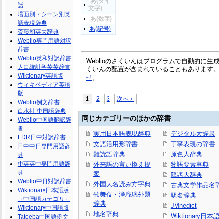
あ(タイ
話
文字)
場面別・シーン別英
あ(数字)
語表現辞典
あ(記号)
斎藤和英大辞典
Weblio専門用語対訳
辞書
Weblio英和対訳辞書
Weblioのさくいんはプログラムで自動的に
人口統計学英英辞書
くいんの配置が含まれていることもあります
Wiktionary英語版
せ
。
ウィキペディア英語
版
1
2
3
次へ＞
Weblio例文辞書
白水社 中国語辞典
同じカテゴリーのほかの辞書
Weblio中国語翻訳辞
書
実用日本語表現辞典
デジタル大辞泉
EDR日中対訳辞書
文語活用形辞書
丁寧表現の辞書
日中中日専門用語辞
難読語辞典
原色大辞典
典
中英英中専門用語辞
外来語の言い換え提
物語要素事典
典
案
隠語大辞典
Weblio中日対訳辞書
外国人名読み方字典
古典文学作品名
Wiktionary日本語版
歌舞伎・浄瑠璃外題
駅名辞典
（中国語カテゴリ）
辞典
JMnedict
Wiktionary中国語版
地名辞典
Wiktionary日
Tatoeba中国語例文