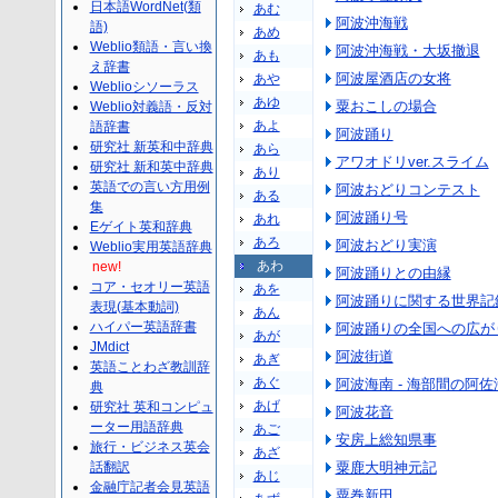
日本語WordNet(類
あむ
阿波沖海戦
語)
あめ
Weblio類語・言い換
阿波沖海戦・大坂撤退
あも
え辞書
阿波屋酒店の女将
あや
Weblioシソーラス
あゆ
粟おこしの場合
Weblio対義語・反対
あよ
語辞書
阿波踊り
研究社 新英和中辞典
あら
アワオドリver.スライム
研究社 新和英中辞典
あり
英語での言い方用例
阿波おどりコンテスト
ある
集
阿波踊り号
あれ
Eゲイト英和辞典
あろ
阿波おどり実演
Weblio実用英語辞典
あわ
new!
阿波踊りとの由縁
コア・セオリー英語
あを
阿波踊りに関する世界記
表現(基本動詞)
あん
ハイパー英語辞書
阿波踊りの全国への広が
あが
JMdict
阿波街道
あぎ
英語ことわざ教訓辞
あぐ
阿波海南 - 海部間の阿
典
あげ
研究社 英和コンピュ
阿波花音
ーター用語辞典
あご
安房上総知県事
旅行・ビジネス英会
あざ
話翻訳
粟鹿大明神元記
あじ
金融庁記者会見英語
粟巻新田