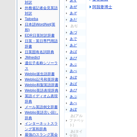
あず
対訳
あぜ
阿我妻博士
外務省記者会見英語
あぞ
対訳
Tatoeba
あだ
日本語WordNet(英
あぢ
和)
あづ
EDR日英対訳辞書
あで
日英・英日専門用語
あど
辞書
あば
日英固有名詞辞典
JMnedict
あび
遺伝子名称シソーラ
あぶ
ス
あべ
Weblio派生語辞書
あぼ
Weblio記号和英辞書
あぱ
Weblio和製英語辞書
あぴ
Weblio英語表現辞典
英語イディオム表現
あぷ
辞典
あぺ
メール英語例文辞書
あぽ
Weblio英語言い回し
あ(アル
辞典
ファベッ
インターネットスラ
ト)
ング英和辞典
あ(タイ
最強のスラング英会
文字)