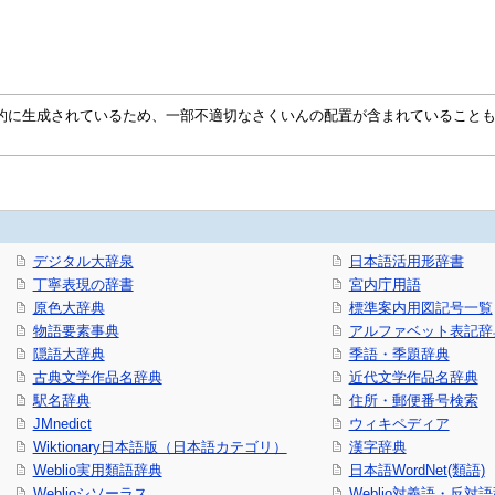
自動的に生成されているため、一部不適切なさくいんの配置が含まれていること
デジタル大辞泉
日本語活用形辞書
丁寧表現の辞書
宮内庁用語
原色大辞典
標準案内用図記号一覧
物語要素事典
アルファベット表記辞
隠語大辞典
季語・季題辞典
古典文学作品名辞典
近代文学作品名辞典
駅名辞典
住所・郵便番号検索
JMnedict
ウィキペディア
Wiktionary日本語版（日本語カテゴリ）
漢字辞典
Weblio実用類語辞典
日本語WordNet(類語)
Weblioシソーラス
Weblio対義語・反対