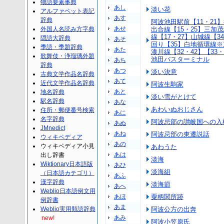
物語要素事典
あし
淡い花
アルファベット表記
あす
辞典
阿波池田駅前【11・21】
あせ
外国人名読み方字典
出合線【15・25】三加茂
線【17・27】山城線【
隠語大辞典
あそ
回り【35】白地循環線※
季語・季題辞典
あた
漆川線【32・42】【33
歌舞伎・浄瑠璃外題
池田バスターミナル
あち
辞典
あつ
淡い決意
古典文学作品名辞典
あて
近代文学作品名辞典
阿波生駒家
あと
地名辞典
淡い雪がとけて
駅名辞典
あな
あわいぬおじさん
住所・郵便番号検索
あに
名字辞典
阿波忌部の讃岐国への入
あぬ
JMnedict
あね
阿波忌部の東遷説話
ウィキペディア
あの
ウィキペディア小見
あわうた
あは
出し辞書
淡海
Wiktionary日本語版
あひ
淡海組
（日本語カテゴリ）
あふ
漢字辞典
淡海節
あへ
Weblio日本語例文用
あほ
粟柄関所跡
例辞書
あま
Weblio実用類語辞典
阿波公方の出奔
あみ
new!
阿波小笠原氏