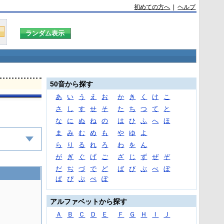
初めての方へ
|
ヘルプ
50音から探す
あ
い
う
え
お
か
き
く
け
こ
さ
し
す
せ
そ
た
ち
つ
て
と
な
に
ぬ
ね
の
は
ひ
ふ
へ
ほ
ま
み
む
め
も
や
ゆ
よ
ら
り
る
れ
ろ
わ
を
ん
が
ぎ
ぐ
げ
ご
ざ
じ
ず
ぜ
ぞ
だ
ぢ
づ
で
ど
ば
び
ぶ
べ
ぼ
ぱ
ぴ
ぷ
ぺ
ぽ
アルファベットから探す
Ａ
Ｂ
Ｃ
Ｄ
Ｅ
Ｆ
Ｇ
Ｈ
Ｉ
Ｊ