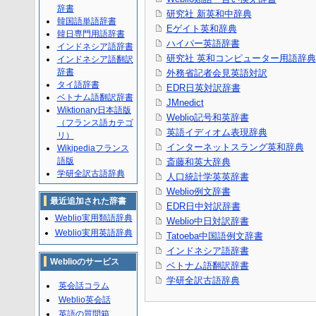
辞書
研究社 新英和中辞典
韓国語単語辞書
Eゲイト英和辞典
韓日専門用語辞書
ハイパー英語辞書
インドネシア語辞書
研究社 英和コンピューター用語辞典
インドネシア語翻訳
辞書
外務省記者会見英語対訳
タイ語辞書
EDR日英対訳辞書
ベトナム語翻訳辞書
JMnedict
Wiktionary日本語版
Weblio記号和英辞書
（フランス語カテゴ
英語イディオム表現辞典
リ）
インターネットスラング英和辞典
Wikipediaフランス
語版
斎藤和英大辞典
学研全訳古語辞典
人口統計学英英辞書
Weblio例文辞書
最近追加された辞書
EDR日中対訳辞書
Weblio実用類語辞典
Weblio中日対訳辞書
Weblio実用英語辞典
Tatoeba中国語例文辞書
インドネシア語辞書
Weblioのサービス
ベトナム語翻訳辞書
学研全訳古語辞典
英会話コラム
Weblio英会話
英語の質問箱