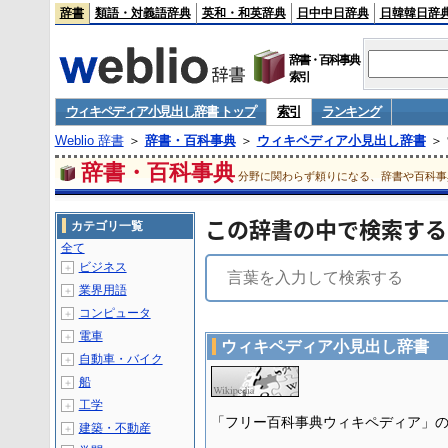
辞書
類語・対義語辞典
英和・和英辞典
日中中日辞典
日韓韓日辞
辞書・百科事典
索引
ウィキペディア小見出し辞書 トップ
索引
ランキング
Weblio 辞書
＞
辞書・百科事典
＞
ウィキペディア小見出し辞書
＞
辞書・百科事典
分野に関わらず頼りになる、辞書や百科事
この辞書の中で検索する
カテゴリ一覧
全て
ビジネス
＋
業界用語
＋
コンピュータ
＋
電車
＋
ウィキペディア小見出し辞書
自動車・バイク
＋
船
＋
工学
＋
「フリー百科事典ウィキペディア」
建築・不動産
＋