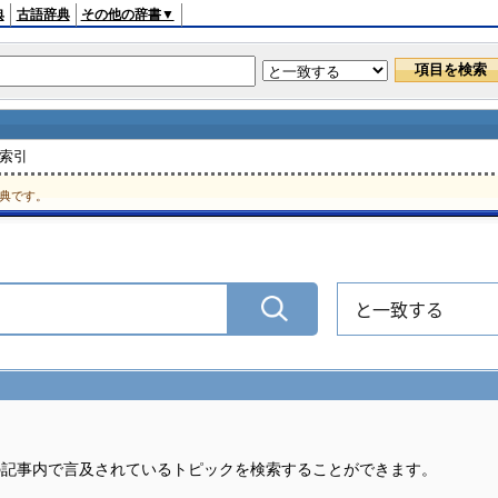
典
古語辞典
その他の辞書▼
 索引
典です。
と一致する
の記事内で言及されているトピックを検索することができます。