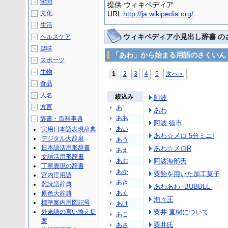
学問
＋
提供 ウィキペディア
文化
URL
http://ja.wikipedia.org/
＋
生活
＋
ウィキペディア小見出し辞書 の
ヘルスケア
＋
趣味
＋
「あわ」から始まる用語のさくいん
スポーツ
＋
生物
＋
1
2
3
4
5
次へ＞
食品
＋
人名
＋
絞込み
阿波
方言
あ
＋
あわ
ああ
辞書・百科事典
－
阿波 徳市
あい
実用日本語表現辞典
あわ☆メロ 5分ミニ!
デジタル大辞泉
あう
日本語活用形辞書
あわ☆メロR
あえ
文語活用形辞書
あお
阿波海部氏
丁寧表現の辞書
あか
粟飴を用いた加工菓子
宮内庁用語
あき
難読語辞典
あわあわ -BUBBLE-
あく
原色大辞典
泡々王
標準案内用図記号
あけ
外来語の言い換え提
粟井 直樹について
あこ
案
粟井氏
あさ