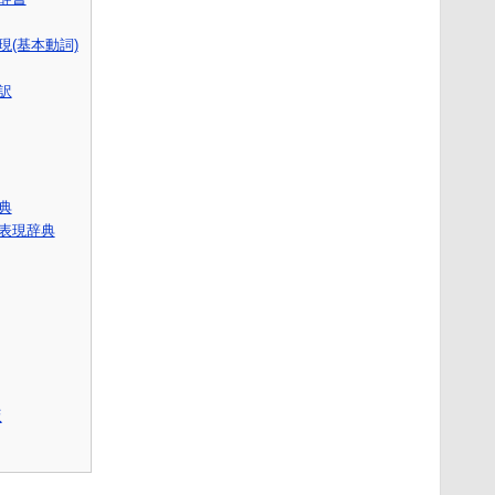
(基本動詞)
訳
辞典
表現辞典
版