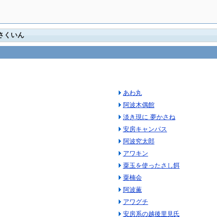
さくいん
あわ丸
阿波木偶館
淡き現に 夢かさね
安房キャンパス
阿波究太郎
アワキン
粟玉を使ったさし餌
粟楠会
阿波薫
アワグチ
安房系の越後里見氏