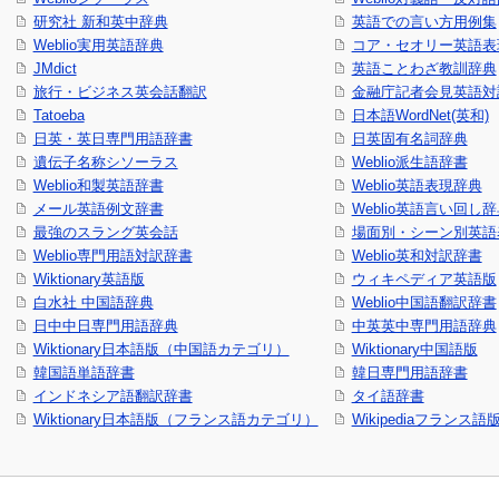
研究社 新和英中辞典
英語での言い方用例集
Weblio実用英語辞典
コア・セオリー英語表現
JMdict
英語ことわざ教訓辞典
旅行・ビジネス英会話翻訳
金融庁記者会見英語対
Tatoeba
日本語WordNet(英和)
日英・英日専門用語辞書
日英固有名詞辞典
遺伝子名称シソーラス
Weblio派生語辞書
Weblio和製英語辞書
Weblio英語表現辞典
メール英語例文辞書
Weblio英語言い回し
最強のスラング英会話
場面別・シーン別英語
Weblio専門用語対訳辞書
Weblio英和対訳辞書
Wiktionary英語版
ウィキペディア英語版
白水社 中国語辞典
Weblio中国語翻訳辞書
日中中日専門用語辞典
中英英中専門用語辞典
Wiktionary日本語版（中国語カテゴリ）
Wiktionary中国語版
韓国語単語辞書
韓日専門用語辞書
インドネシア語翻訳辞書
タイ語辞書
Wiktionary日本語版（フランス語カテゴリ）
Wikipediaフランス語