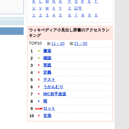
Ｋ
Ｌ
Ｍ
Ｎ
Ｏ
Ｐ
Ｑ
Ｒ
Ｓ
Ｔ
Ｕ
Ｖ
Ｗ
Ｘ
Ｙ
Ｚ
記号
１
２
３
４
５
６
７
８
９
０
ウィキペディア小見出し辞書のアクセスラン
キング
TOP10
11～20
21～30
邂逅
1
確認
2
実践
3
定義
4
テスト
5
うかんむり
6
IBC岩手放送
7
雨
8
ロット
9
玄孫
10