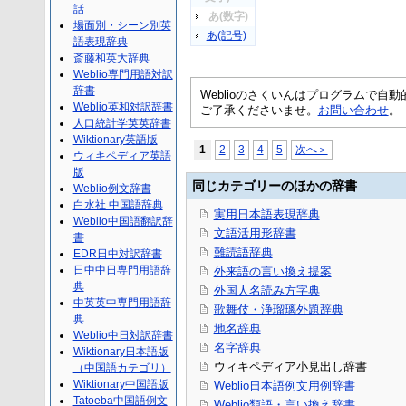
話
あ(数字)
場面別・シーン別英
あ(記号)
語表現辞典
斎藤和英大辞典
Weblio専門用語対訳
辞書
Weblioのさくいんはプログラムで
Weblio英和対訳辞書
ご了承くださいませ。
お問い合わせ
。
人口統計学英英辞書
Wiktionary英語版
1
2
3
4
5
次へ＞
ウィキペディア英語
版
同じカテゴリーのほかの辞書
Weblio例文辞書
白水社 中国語辞典
実用日本語表現辞典
Weblio中国語翻訳辞
文語活用形辞書
書
難読語辞典
EDR日中対訳辞書
日中中日専門用語辞
外来語の言い換え提案
典
外国人名読み方字典
中英英中専門用語辞
歌舞伎・浄瑠璃外題辞典
典
地名辞典
Weblio中日対訳辞書
名字辞典
Wiktionary日本語版
ウィキペディア小見出し辞書
（中国語カテゴリ）
Wiktionary中国語版
Weblio日本語例文用例辞書
Tatoeba中国語例文
Weblio類語・言い換え辞書