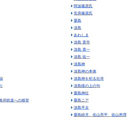
阿波篠原氏
安房篠原氏
粟島
淡島
あわしま
淡島 貴市
淡島 貴一
淡島 祐一
淡島神
淡島神の本体
録
淡島神を祀る社寺
り
淡島様の上の句
粟島神社
佐海岸鉄道への移管
粟島ニア
淡島平太
粟島睦月、佐山亮平、佐山恵理