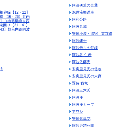
阿波研造の言葉
祖谷線【12・22】
泡原液搬送車
線【16・26】井内
阿和公路
34】白地循環線※西
東回り【31・41】
阿波九城
・43】野呂内線阿波
安房小湊・御宿 - 東京線
阿波郷士
阿波最古の梵鐘
阿波谷 仁希
阿波佐藤氏
植
安房里見氏の侵攻
安房里見氏の末裔
粟侍 我竜
阿波三木氏
阿波座
阿波座カーブ
アワシ
安房紫津花
阿波史跡公園