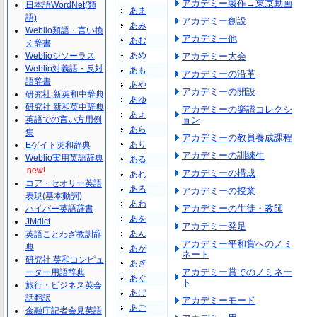
アカデミー製作→東京動画
日本語WordNet(類
あま
語)
アカデミー創設
あみ
Weblio類語・言い換
アカデミー他
あむ
え辞書
あめ
Weblioシソーラス
アカデミー大会
Weblio対義語・反対
あも
アカデミーの沿革
語辞書
あや
アカデミーの開設
研究社 新英和中辞典
あゆ
研究社 新和英中辞典
アカデミーの楽譜コレクシ
あよ
英語での言い方用例
ョン
あら
集
アカデミーの教員養成課程
あり
Eゲイト英和辞典
アカデミーの訓練生
Weblio実用英語辞典
ある
new!
アカデミーの構成
あれ
コア・セオリー英語
あろ
アカデミーの授業
表現(基本動詞)
あわ
アカデミーの生徒・教師
ハイパー英語辞書
あを
JMdict
アカデミー発足
あん
英語ことわざ教訓辞
アカデミー平和賞へのノミ
典
あが
ネート
研究社 英和コンピュ
あぎ
アカデミー賞でのノミネー
ーター用語辞典
あぐ
ト
旅行・ビジネス英会
あげ
話翻訳
アカデミーモード
あご
金融庁記者会見英語