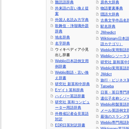
難読語辞典
原色大辞典
外来語の言い換え提
物語要素事典
案
隠語大辞典
外国人名読み方字典
古典文学作品名
歌舞伎・浄瑠璃外題
駅名辞典
辞典
JMnedict
地名辞典
Wiktionary日
名字辞典
語カテゴリ）
ウィキペディア小見
Weblio実用類語
出し辞書
Weblioシソーラ
Weblio日本語例文用
研究社 新和英中
例辞書
Weblio実用英語
Weblio類語・言い換
JMdict
え辞書
旅行・ビジネス
研究社 新英和中辞典
Tatoeba
Eゲイト英和辞典
日英・英日専門
ハイパー英語辞書
遺伝子名称シソ
研究社 英和コンピュ
Weblio和製英語
ーター用語辞典
メール英語例文
外務省記者会見英語
最強のスラング
対訳
Weblio専門用
EDR日英対訳辞書
Wiktionary英語