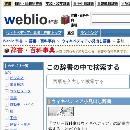
辞書
類語・対義語辞典
英和・和英辞典
日中中日辞典
日韓韓日辞典
古語
辞書・百科事
典
索引
ウィキペディア小見出し辞書 トップ
索引
ランキング
Weblio 辞書
＞
辞書・百科事典
＞
ウィキペディア小見出し辞書
＞ 索引
辞書・百科事典
分野に関わらず頼りになる、辞書や百科事典です。
この辞書の中で検索する
カテゴリ一覧
全て
ビジネス
＋
業界用語
＋
コンピュータ
＋
電車
＋
ウィキペディア小見出し辞書
自動車・バイク
＋
船
＋
工学
＋
「フリー百科事典ウィキペディア」の記事内
建築・不動産
＋
索することができます。