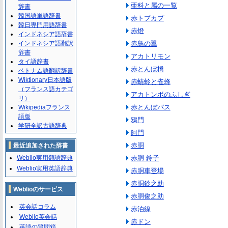
亜科と属の一覧
辞書
韓国語単語辞書
赤トプカプ
韓日専門用語辞書
赤燈
インドネシア語辞書
インドネシア語翻訳
赤鳥の翼
辞書
アカトリモン
タイ語辞書
赤とんぼ橋
ベトナム語翻訳辞書
Wiktionary日本語版
赤蜻蛉と雀蜂
（フランス語カテゴ
アカトンボのふしぎ
リ）
赤とんぼバス
Wikipediaフランス
語版
鴉門
学研全訳古語辞典
阿門
赤胴
最近追加された辞書
Weblio実用類語辞典
赤胴 鈴子
Weblio実用英語辞典
赤胴車登場
赤胴鈴之助
Weblioのサービス
赤胴俊之助
英会話コラム
赤泊線
Weblio英会話
赤ドン
英語の質問箱