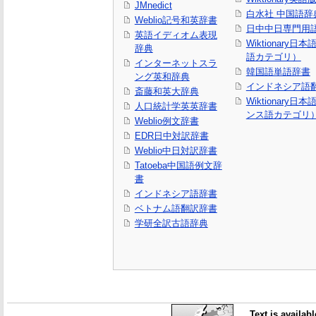
JMnedict
白水社 中国語辞
Weblio記号和英辞書
日中中日専門用
英語イディオム表現
Wiktionary日
辞典
語カテゴリ）
インターネットスラ
韓国語単語辞書
ング英和辞典
インドネシア語
斎藤和英大辞典
Wiktionary日
人口統計学英英辞書
ンス語カテゴリ
Weblio例文辞書
EDR日中対訳辞書
Weblio中日対訳辞書
Tatoeba中国語例文辞
書
インドネシア語辞書
ベトナム語翻訳辞書
学研全訳古語辞典
Text is availab