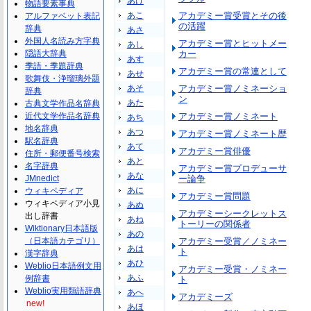
あけ
物語要素事典
あこ
アカデミー賞受賞とその後
アルファベット表記
の活躍
辞典
あさ
外国人名読み方字典
アカデミー賞とヒットメー
あし
隠語大辞典
カー
あす
季語・季題辞典
アカデミー賞の常連として
あせ
歌舞伎・浄瑠璃外題
あそ
アカデミー賞ノミネーショ
辞典
ン
あた
古典文学作品名辞典
近代文学作品名辞典
アカデミー賞ノミネート
あち
地名辞典
あつ
アカデミー賞ノミネート歴
駅名辞典
あて
アカデミー賞俳優
住所・郵便番号検索
あと
名字辞典
アカデミー賞プロデューサ
あな
JMnedict
ー論争
あに
ウィキペディア
アカデミー賞問題
ウィキペディア小見
あぬ
アカデミーシークレットス
出し辞書
あね
トーリーの関係者
Wiktionary日本語版
あの
（日本語カテゴリ）
アカデミー受賞／ノミネー
あは
ト
漢字辞典
あひ
Weblio日本語例文用
アカデミー受賞・ノミネー
あふ
例辞書
ト
Weblio実用類語辞典
あへ
アカデミーズ
new!
あほ