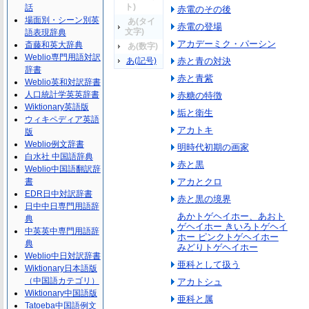
ト)
話
赤電のその後
場面別・シーン別英
あ(タイ
赤電の登場
文字)
語表現辞典
アカデーミク・パーシン
斎藤和英大辞典
あ(数字)
Weblio専門用語対訳
あ(記号)
赤と青の対決
辞書
赤と青紫
Weblio英和対訳辞書
人口統計学英英辞書
赤糖の特徴
Wiktionary英語版
垢と衛生
ウィキペディア英語
アカトキ
版
Weblio例文辞書
明時代初期の画家
白水社 中国語辞典
赤と黒
Weblio中国語翻訳辞
書
アカとクロ
EDR日中対訳辞書
赤と黒の境界
日中中日専門用語辞
あかトゲヘイホー、あおト
典
ゲヘイホー きいろトゲヘイ
中英英中専門用語辞
ホー ピンクトゲヘイホー
典
みどりトゲヘイホー
Weblio中日対訳辞書
亜科として扱う
Wiktionary日本語版
（中国語カテゴリ）
アカトシュ
Wiktionary中国語版
亜科と属
Tatoeba中国語例文