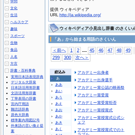
学問
＋
文化
＋
提供 ウィキペディア
URL
http://ja.wikipedia.org/
生活
＋
ヘルスケア
＋
ウィキペディア小見出し辞書 のさくい
趣味
＋
スポーツ
＋
「あ」から始まる用語のさくいん
生物
＋
...
.
食品
＜前へ
1
2
45
46
47
48
49
＋
人名
＋
299
300
次へ＞
方言
＋
辞書・百科事典
－
絞込み
アカデミー出身者
実用日本語表現辞典
あ
アカデミー出身選手
デジタル大辞泉
ああ
アカデミー賞公認の映画祭
日本語活用形辞書
あい
文語活用形辞書
アカデミー賞受賞
あう
丁寧表現の辞書
アカデミー賞受賞拒否
あえ
宮内庁用語
難読語辞典
あお
アカデミー賞授賞式
原色大辞典
あか
アカデミー賞授賞式公式シ
標準案内用図記号
ェフ
あき
外来語の言い換え提
あく
アカデミー賞授賞式でのト
案
ラブル