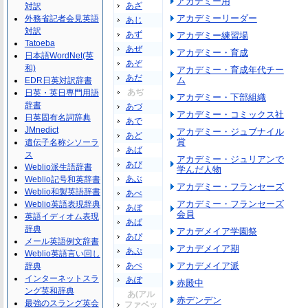
アカデミー用
あざ
対訳
アカデミーリーダー
外務省記者会見英語
あじ
対訳
あず
アカデミー練習場
Tatoeba
あぜ
アカデミー・育成
日本語WordNet(英
あぞ
和)
アカデミー・育成年代チー
あだ
ム
EDR日英対訳辞書
あぢ
日英・英日専門用語
アカデミー・下部組織
辞書
あづ
アカデミー・コミックス社
日英固有名詞辞典
あで
JMnedict
アカデミー・ジュブナイル
あど
賞
遺伝子名称シソーラ
あば
ス
アカデミー・ジュリアンで
あび
Weblio派生語辞書
学んだ人物
あぶ
Weblio記号和英辞書
アカデミー・フランセーズ
Weblio和製英語辞書
あべ
アカデミー・フランセーズ
Weblio英語表現辞典
あぼ
会員
英語イディオム表現
あぱ
辞典
アカデメイア学園祭
あぴ
メール英語例文辞書
アカデメイア期
あぷ
Weblio英語言い回し
あぺ
アカデメイア派
辞典
インターネットスラ
あぽ
赤殿中
ング英和辞典
あ(アル
赤デンデン
最強のスラング英会
ファベッ