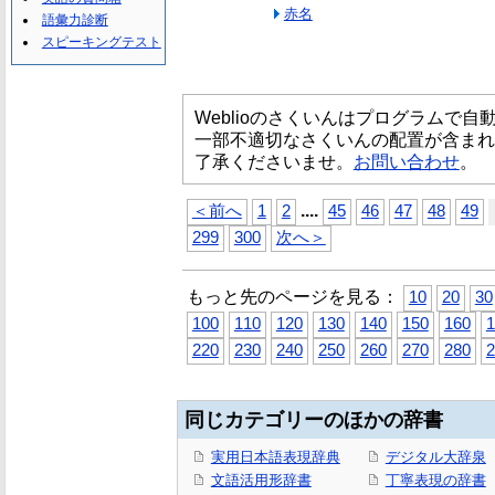
赤名
語彙力診断
スピーキングテスト
Weblioのさくいんはプログラムで
一部不適切なさくいんの配置が含まれ
了承くださいませ。
お問い合わせ
。
...
.
＜前へ
1
2
45
46
47
48
49
299
300
次へ＞
もっと先のページを見る：
10
20
30
100
110
120
130
140
150
160
1
220
230
240
250
260
270
280
2
同じカテゴリーのほかの辞書
実用日本語表現辞典
デジタル大辞泉
文語活用形辞書
丁寧表現の辞書