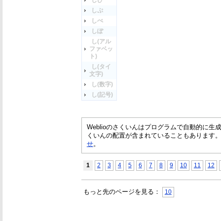
しぴ
しぷ
しぺ
しぽ
し(アル
ファベッ
ト)
し(タイ
文字)
し(数字)
し(記号)
Weblioのさくいんはプログラムで自動的に
くいんの配置が含まれていることもあります
せ
。
1
2
3
4
5
6
7
8
9
10
11
12
もっと先のページを見る：
10