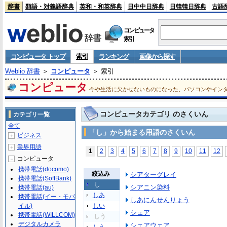
辞書
類語・対義語辞典
英和・和英辞典
日中中日辞典
日韓韓日辞典
古語
コンピュータ
索引
コンピュータ トップ
索引
ランキング
画像から探す
Weblio 辞書
＞
コンピュータ
＞ 索引
コンピュータ
今や生活に欠かせないものになった、パソコンやイン
コンピュータカテゴリ のさくいん
カテゴリ一覧
全て
「し」から始まる用語のさくいん
ビジネス
＋
業界用語
＋
1
2
3
4
5
6
7
8
9
10
11
12
コンピュータ
－
携帯電話(docomo)
絞込み
シアターグレイ
携帯電話(SoftBank)
し
シアニン染料
携帯電話(au)
しあ
携帯電話(イー・モバ
しあにんせんりょう
イル)
しい
シェア
携帯電話(WILLCOM)
しう
デジタルカメラ
シェアウェア