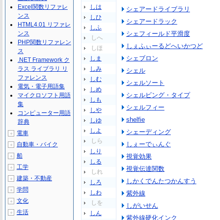
Excel関数リファレ
しは
シェアードライブラリ
ンス
しひ
シェアードラック
HTML4.01 リファレ
しふ
ンス
シェフィールド平滑度
しへ
PHP関数リファレン
しぇふぃーるどへいかつど
しほ
ス
シェブロン
しま
.NET Framework ク
ラス ライブラリ リ
しみ
シェル
ファレンス
しむ
シェルソート
電気・電子用語集
しめ
シェルビング・タイプ
マイクロソフト用語
しも
集
シェルフィー
しや
コンピューター用語
shelfie
しゆ
辞典
しよ
シェーディング
電車
＋
しら
しぇーでぃんぐ
自動車・バイク
＋
しり
船
視覚効果
＋
しる
工学
＋
視覚伝達関数
しれ
建築・不動産
＋
しかくでんたつかんすう
しろ
学問
＋
しわ
紫外線
文化
＋
しを
しがいせん
生活
＋
しん
紫外線硬化インク