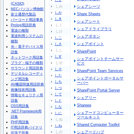
しえ
(CASIO)
しお
シェアシーツ
NECパソコン博物館
しか
Share Sheets
富士通歴代製品
しき
バーコード用語事典
シェアシート
Prolog用語辞典
しく
シェアドライブラリ
電波の種類
しけ
電波利用システムの
シェアボタン
しこ
種類
シェアポイント
しさ
光・電子デバイス用
しし
SharePoint
語集
しす
ネットワーク用語集
シェアポイントチームサー
プラグ・端子の種類
しせ
ビス
サラウンド用語辞典
しそ
SharePoint Team Services
デジタルレコーディ
した
シェアポイントポータルサ
ング用語集
しち
ーバー
AV機器関連用語辞典
しつ
画像技術用語集
SharePoint Portal Server
して
情報セキュリティ用
シェアリー
語集
しと
Shareee
OSS用語集
しな
.NET Framework用
シェアードコンピューター
しに
語集
ツールキット
しぬ
PHP用語集
Shared Computer Toolkit
しね
IT用語辞典バイナリ
しの
シェアードハブ
拡張子辞典