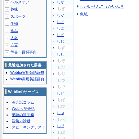
ヘルスケア
しが
＋
しがいせんこうかいんき
しぎ
趣味
＋
色域
しぐ
スポーツ
＋
しげ
生物
＋
しご
食品
＋
しざ
人名
＋
しじ
方言
＋
しず
辞書・百科事典
＋
しぜ
しぞ
最近追加された辞書
しだ
Weblio実用類語辞典
しぢ
Weblio実用英語辞典
しづ
しで
Weblioのサービス
しど
しば
英会話コラム
しび
Weblio英会話
しぶ
英語の質問箱
しべ
語彙力診断
しぼ
スピーキングテスト
しぱ