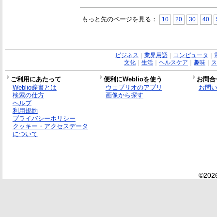
もっと先のページを見る：
10
20
30
40
ビジネス
｜
業界用語
｜
コンピュータ
｜
文化
｜
生活
｜
ヘルスケア
｜
趣味
｜
ス
ご利用にあたって
便利にWeblioを使う
お問合
Weblio辞書とは
ウェブリオのアプリ
お問
検索の仕方
画像から探す
ヘルプ
利用規約
プライバシーポリシー
クッキー・アクセスデータ
について
©2026