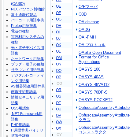
OD
(CASIO)
OE
O/Rマッパ
NECパソコン博物館
OF
O3D
富士通歴代製品
OG
バーコード用語事典
OA disease
Prolog用語辞典
OH
OADG
電波の種類
OI
電波利用システムの
OAI-PMH
OJ
種類
OAIプロトコル
OK
光・電子デバイス用
OL
OASIS Open Document
語集
Format for Office
OM
ネットワーク用語集
Applications
プラグ・端子の種類
ON
OASYS 100
サラウンド用語辞典
OO
デジタルレコーディ
OASYS 40AS
OP
ング用語集
OQ
OASYS 48VA112
AV機器関連用語辞典
OR
画像技術用語集
OASYS 70DP-S
OS
情報セキュリティ用
OASYS POCKET2
語集
OT
ObfuscateAssemblyAttribute
OSS用語集
OU
.NET Framework用
ObfuscateAssemblyAttribute
OV
語集
クラス
OW
PHP用語集
ObfuscateAssemblyAttribute
OX
IT用語辞典バイナリ
コンストラクタ
OY
拡張子辞典