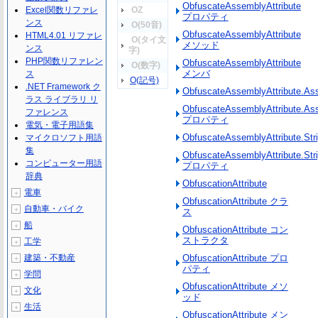
ObfuscateAssemblyAttribute
Excel関数リファレ
OZ
プロパティ
ンス
O(50音)
ObfuscateAssemblyAttribute
HTML4.01 リファレ
O(タイ文
メソッド
ンス
字)
PHP関数リファレン
ObfuscateAssemblyAttribute
O(数字)
メンバ
ス
O(記号)
.NET Framework ク
ObfuscateAssemblyAttribute.As
ラス ライブラリ リ
ObfuscateAssemblyAttribute.As
ファレンス
プロパティ
電気・電子用語集
ObfuscateAssemblyAttribute.Stri
マイクロソフト用語
集
ObfuscateAssemblyAttribute.Stri
コンピューター用語
プロパティ
辞典
ObfuscationAttribute
電車
＋
ObfuscationAttribute クラ
自動車・バイク
＋
ス
船
＋
ObfuscationAttribute コン
ストラクタ
工学
＋
建築・不動産
ObfuscationAttribute プロ
＋
パティ
学問
＋
ObfuscationAttribute メソ
文化
＋
ッド
生活
＋
ObfuscationAttribute メン