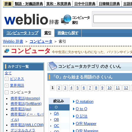
辞書
類語・対義語辞典
英和・和英辞典
日中中日辞典
日韓韓日辞典
古語
コンピュータ
索引
コンピュータ トップ
索引
画像から探す
Weblio 辞書
＞
コンピュータ
＞ 索引
コンピュータ
今や生活に欠かせないものになった、パソコンやイン
コンピュータカテゴリ のさくいん
カテゴリ一覧
全て
「O」から始まる用語のさくいん
ビジネス
＋
業界用語
＋
1
2
3
4
5
6
7
8
9
10
11
12
コンピュータ
－
携帯電話(docomo)
絞込み
O notation
携帯電話(SoftBank)
O
O to O
携帯電話(au)
OA
携帯電話(イー・モバ
O 記法
イル)
OB
O/R Mapper
携帯電話(WILLCOM)
OC
デジタルカメラ
O/R Mapping