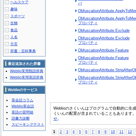
ヘルスケア
＋
バ
趣味
＋
ObfuscationAttribute.ApplyToM
スポーツ
＋
ObfuscationAttribute.ApplyToM
プロパティ
生物
＋
食品
ObfuscationAttribute.Exclude
＋
人名
＋
ObfuscationAttribute.Exclude
プロパティ
方言
＋
ObfuscationAttribute.Feature
辞書・百科事典
＋
ObfuscationAttribute.Feature
プロパティ
最近追加された辞書
ObfuscationAttribute.StripAfterO
Weblio実用類語辞典
Weblio実用英語辞典
ObfuscationAttribute.StripAfterO
プロパティ
Weblioのサービス
英会話コラム
Weblio英会話
Weblioのさくいんはプログラムで自動的に
英語の質問箱
くいんの配置が含まれていることもあります
語彙力診断
せ
。
スピーキングテスト
1
2
3
4
5
6
7
8
9
10
11
12