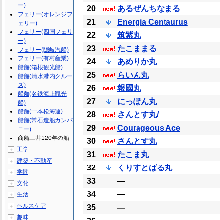
ー)
20
あるぜんちなまる
フェリー(オレンジフ
21
Energia Centaurus
ェリー)
フェリー(四国フェリ
22
筑紫丸
ー)
23
たこままる
フェリー(隠岐汽船)
フェリー(有村産業)
24
あめりか丸
船舶(箱根観光船)
25
らいん丸
船舶(清水港内クルー
ズ)
26
報國丸
船舶(名鉄海上観光
27
にっぽん丸
船)
船舶(一本松海運)
28
さんとす丸/
船舶(常石造船カンパ
29
Courageous Ace
ニー)
商船三井120年の船
30
さんとす丸
工学
＋
31
たこま丸
建築・不動産
＋
32
くりすとばる丸
学問
＋
33
―
文化
＋
34
―
生活
＋
ヘルスケア
＋
35
―
趣味
＋