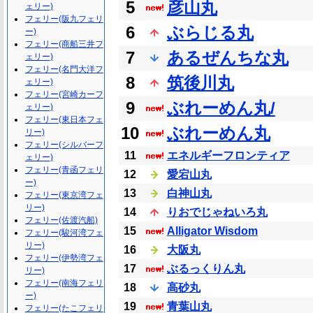
5
彦山丸
ェリー)
フェリー(阪九フェリ
6
ぶらじる丸
ー)
フェリー(商船三井フ
7
あるぜんちな丸
ェリー)
フェリー(名門大洋フ
8
筑後川丸
ェリー)
フェリー(宮崎カーフ
9
ぶれーめん丸/
ェリー)
フェリー(東日本フェ
10
ぶれーめん丸
リー)
フェリー(シルバーフ
11
エネルギーフロンティア
ェリー)
フェリー(青函フェリ
12
愛宕山丸
ー)
13
白神山丸
フェリー(東京湾フェ
リー)
14
りおでじゃねいろ丸
フェリー(佐渡汽船)
15
Alligator Wisdom
フェリー(駿河湾フェ
リー)
16
大阪丸
フェリー(伊勢湾フェ
17
ぶるっくりん丸
リー)
フェリー(南海フェリ
18
高砂丸
ー)
19
青葉山丸
フェリー(たこフェリ