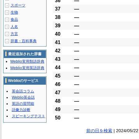
36
―
スポーツ
＋
37
―
生物
＋
38
―
食品
＋
39
―
人名
＋
40
―
方言
＋
辞書・百科事典
＋
41
―
42
―
最近追加された辞書
43
―
Weblio実用類語辞典
44
―
Weblio実用英語辞典
45
―
Weblioのサービス
46
―
英会話コラム
47
―
Weblio英会話
48
―
英語の質問箱
49
―
語彙力診断
スピーキングテスト
50
―
前の日を検索
| 2024/05/22