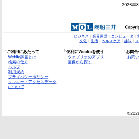
2026年
Copyrig
ビジネス
｜
業界用語
｜
コンピュータ
｜
文化
｜
生活
｜
ヘルスケア
｜
趣味
｜
ス
ご利用にあたって
便利にWeblioを使う
お問合
Weblio辞書とは
ウェブリオのアプリ
お問
検索の仕方
画像から探す
ヘルプ
利用規約
プライバシーポリシー
クッキー・アクセスデータ
について
©2026