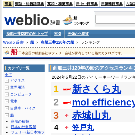
辞書
類語・対義語辞典
英和・和英辞典
日中中日辞典
日韓韓日辞典
古語
船
ランキング
商船三井120年の船 トップ
索引
画像から探す
Weblio 辞書
＞
船
＞
商船三井120年の船
＞ ランキング
船
日本全国の船舶会社やフェリー会社が保有している船のカタログです。
商船三井120年の船のアクセスランキ
カテゴリ一覧
全て
2024年5月22日のデイリーキーワードラン
ビジネス
＋
1
新さくら丸
業界用語
＋
コンピュータ
＋
2
mol efficienc
電車
＋
自動車・バイク
＋
3
赤城山丸
船
－
商船の種類
4
笠戸丸
日本の外航客船
フェリー(新日本海フ