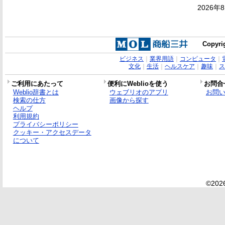
2026年
Copyrig
ビジネス
｜
業界用語
｜
コンピュータ
｜
文化
｜
生活
｜
ヘルスケア
｜
趣味
｜
ス
ご利用にあたって
便利にWeblioを使う
お問合
Weblio辞書とは
ウェブリオのアプリ
お問
検索の仕方
画像から探す
ヘルプ
利用規約
プライバシーポリシー
クッキー・アクセスデータ
について
©2026