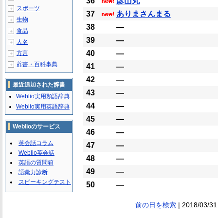
36
彦山丸
スポーツ
＋
37
ありまさんまる
生物
＋
38
―
食品
＋
39
―
人名
＋
40
―
方言
＋
辞書・百科事典
＋
41
―
42
―
最近追加された辞書
43
―
Weblio実用類語辞典
44
―
Weblio実用英語辞典
45
―
Weblioのサービス
46
―
英会話コラム
47
―
Weblio英会話
48
―
英語の質問箱
49
―
語彙力診断
スピーキングテスト
50
―
前の日を検索
| 2018/03/31