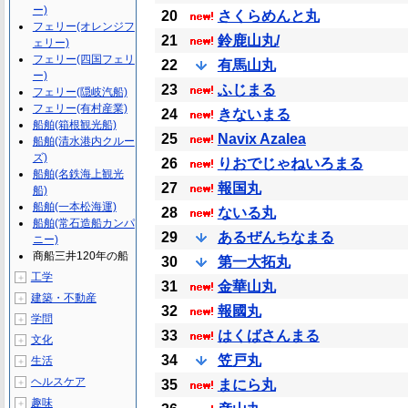
ー)
20
さくらめんと丸
フェリー(オレンジフ
21
鈴鹿山丸/
ェリー)
フェリー(四国フェリ
22
有馬山丸
ー)
23
ふじまる
フェリー(隠岐汽船)
フェリー(有村産業)
24
きないまる
船舶(箱根観光船)
25
Navix Azalea
船舶(清水港内クルー
ズ)
26
りおでじゃねいろまる
船舶(名鉄海上観光
27
報国丸
船)
船舶(一本松海運)
28
ないる丸
船舶(常石造船カンパ
29
あるぜんちなまる
ニー)
商船三井120年の船
30
第一大拓丸
工学
＋
31
金華山丸
建築・不動産
＋
32
報國丸
学問
＋
33
はくばさんまる
文化
＋
34
笠戸丸
生活
＋
ヘルスケア
＋
35
まにら丸
趣味
＋