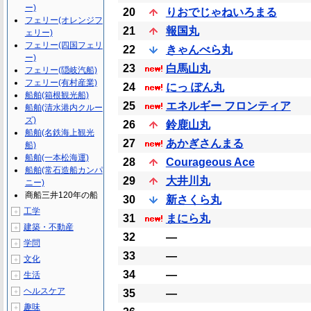
ー)
20
りおでじゃねいろまる
フェリー(オレンジフ
21
報国丸
ェリー)
フェリー(四国フェリ
22
きゃんべら丸
ー)
23
白馬山丸
フェリー(隠岐汽船)
フェリー(有村産業)
24
にっ ぽん丸
船舶(箱根観光船)
25
エネルギー フロンティア
船舶(清水港内クルー
ズ)
26
鈴鹿山丸
船舶(名鉄海上観光
27
あかぎさんまる
船)
船舶(一本松海運)
28
Courageous Ace
船舶(常石造船カンパ
29
大井川丸
ニー)
商船三井120年の船
30
新さくら丸
工学
＋
31
まにら丸
建築・不動産
＋
32
―
学問
＋
33
―
文化
＋
34
―
生活
＋
ヘルスケア
＋
35
―
趣味
＋