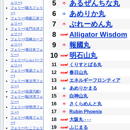
5
あるぜんちな丸
ェリー)
フェリー(阪九フェリ
6
あめりか丸
ー)
フェリー(商船三井フ
7
ぶれーめん丸
ェリー)
フェリー(名門大洋フ
8
Alligator Wisdom
ェリー)
フェリー(宮崎カーフ
9
報國丸
ェリー)
フェリー(東日本フェ
10
明石山丸
リー)
フェリー(シルバーフ
11
くりすとばる丸
ェリー)
フェリー(青函フェリ
12
春日山丸
ー)
13
エネルギーフロンティア
フェリー(東京湾フェ
リー)
14
あめりかまる
フェリー(佐渡汽船)
15
白神山丸
フェリー(駿河湾フェ
リー)
16
さくらめんと丸
フェリー(伊勢湾フェ
17
Rubin Phoenix
リー)
フェリー(南海フェリ
18
大阪丸 - - -
ー)
19
ふじまる
フェリー(たこフェリ