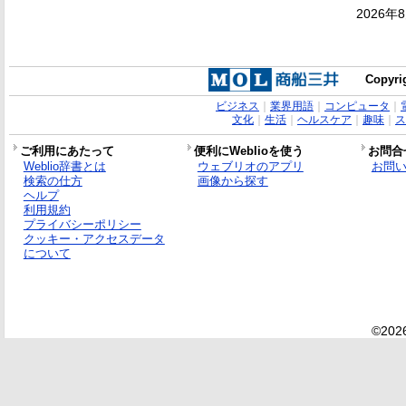
2026年
Copyrig
ビジネス
｜
業界用語
｜
コンピュータ
｜
文化
｜
生活
｜
ヘルスケア
｜
趣味
｜
ス
ご利用にあたって
便利にWeblioを使う
お問合
Weblio辞書とは
ウェブリオのアプリ
お問
検索の仕方
画像から探す
ヘルプ
利用規約
プライバシーポリシー
クッキー・アクセスデータ
について
©2026