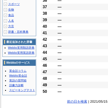
36
―
スポーツ
＋
37
―
生物
＋
38
―
食品
＋
39
―
人名
＋
40
―
方言
＋
辞書・百科事典
＋
41
―
42
―
最近追加された辞書
43
―
Weblio実用類語辞典
44
―
Weblio実用英語辞典
45
―
Weblioのサービス
46
―
英会話コラム
47
―
Weblio英会話
48
―
英語の質問箱
49
―
語彙力診断
スピーキングテスト
50
―
前の日を検索
| 2021/05/15