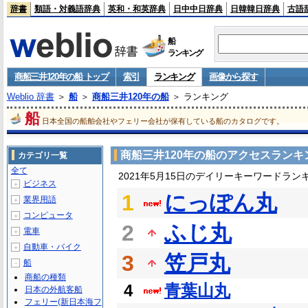
辞書
類語・対義語辞典
英和・和英辞典
日中中日辞典
日韓韓日辞典
古語
船
ランキング
商船三井120年の船 トップ
索引
ランキング
画像から探す
Weblio 辞書
＞
船
＞
商船三井120年の船
＞ ランキング
船
日本全国の船舶会社やフェリー会社が保有している船のカタログです。
商船三井120年の船のアクセスランキ
カテゴリ一覧
全て
2021年5月15日のデイリーキーワードラン
ビジネス
＋
1
にっぽん丸
業界用語
＋
コンピュータ
＋
2
ふじ丸
電車
＋
自動車・バイク
＋
3
笠戸丸
船
－
商船の種類
4
青葉山丸
日本の外航客船
フェリー(新日本海フ