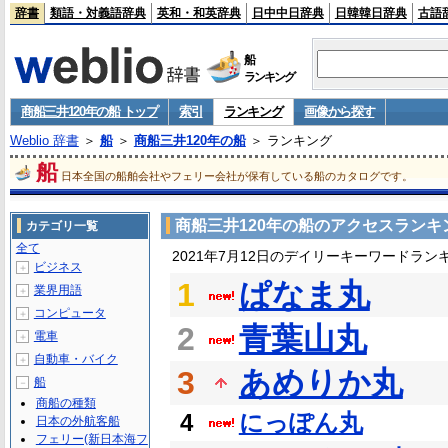
辞書
類語・対義語辞典
英和・和英辞典
日中中日辞典
日韓韓日辞典
古語
船
ランキング
商船三井120年の船 トップ
索引
ランキング
画像から探す
Weblio 辞書
＞
船
＞
商船三井120年の船
＞ ランキング
船
日本全国の船舶会社やフェリー会社が保有している船のカタログです。
商船三井120年の船のアクセスランキ
カテゴリ一覧
全て
2021年7月12日のデイリーキーワードラン
ビジネス
＋
1
ぱなま丸
業界用語
＋
コンピュータ
＋
2
青葉山丸
電車
＋
自動車・バイク
＋
3
あめりか丸
船
－
商船の種類
4
にっぽん丸
日本の外航客船
フェリー(新日本海フ