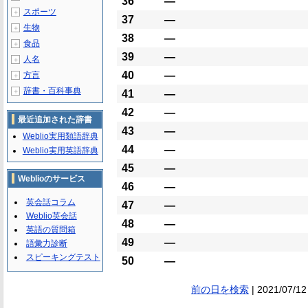
36
―
スポーツ
＋
37
―
生物
＋
38
―
食品
＋
39
―
人名
＋
40
―
方言
＋
辞書・百科事典
＋
41
―
42
―
最近追加された辞書
43
―
Weblio実用類語辞典
44
―
Weblio実用英語辞典
45
―
Weblioのサービス
46
―
英会話コラム
47
―
Weblio英会話
48
―
英語の質問箱
49
―
語彙力診断
スピーキングテスト
50
―
前の日を検索
| 2021/07/12