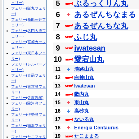
5
ぶるっくりん丸
ェリー)
フェリー(阪九フェリ
6
あるぜんちなまる
ー)
フェリー(商船三井フ
7
あるぜんちな丸
ェリー)
フェリー(名門大洋フ
8
ふじ丸
ェリー)
フェリー(宮崎カーフ
9
iwatesan
ェリー)
フェリー(東日本フェ
10
愛宕山丸
リー)
フェリー(シルバーフ
11
淡路山丸
ェリー)
フェリー(青函フェリ
12
白神山丸
ー)
13
Iwatesan
フェリー(東京湾フェ
リー)
14
畿内丸
フェリー(佐渡汽船)
15
東山丸
フェリー(駿河湾フェ
リー)
16
高砂丸
フェリー(伊勢湾フェ
17
ないる丸
リー)
フェリー(南海フェリ
18
Energia Centaurus
ー)
19
たこままる
フェリー(たこフェリ