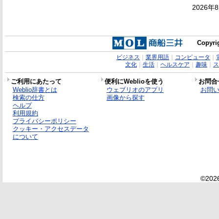
2026年
Copyrig
ビジネス
｜
業界用語
｜
コンピュータ
｜
文化
｜
生活
｜
ヘルスケア
｜
趣味
｜
ス
ご利用にあたって
便利にWeblioを使う
お問合
Weblio辞書とは
ウェブリオのアプリ
お問
検索の仕方
画像から探す
ヘルプ
利用規約
プライバシーポリシー
クッキー・アクセスデータ
について
©2026