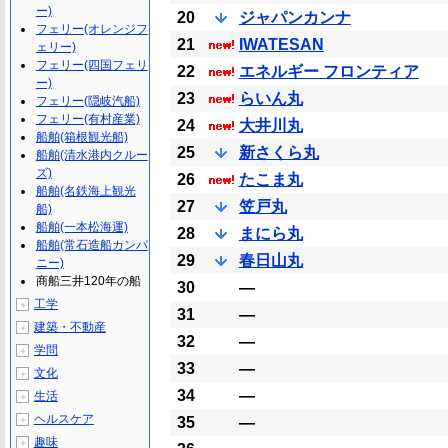
ー)
20
ジャパンカンナ
フェリー(オレンジフ
21
IWATESAN
ェリー)
フェリー(四国フェリ
22
エネルギー フロンティア
ー)
23
らいん丸
フェリー(隠岐汽船)
フェリー(有村産業)
24
大井川丸
船舶(箱根観光船)
25
新さくら丸
船舶(清水港内クルー
ズ)
26
たこま丸
船舶(名鉄海上観光
27
笠戸丸
船)
船舶(一本松海運)
28
まにら丸
船舶(常石造船カンパ
29
春日山丸
ニー)
商船三井120年の船
30
―
工学
＋
31
―
建築・不動産
＋
32
―
学問
＋
33
―
文化
＋
34
―
生活
＋
ヘルスケア
＋
35
―
趣味
＋