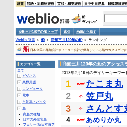
辞書
類語・対義語辞典
英和・和英辞典
日中中日辞典
日韓韓日辞
船
ランキング
商船三井120年の船 トップ
索引
画像から探す
Weblio 辞書
＞
船
＞
商船三井120年の船
＞ ランキング
船
日本全国の船舶会社やフェリー会社が保有している船のカタログです
商船三井120年の船のアクセス
カテゴリ一覧
全て
2013年2月19日のデイリーキーワ
ビジネス
＋
1
たこま丸
業界用語
＋
コンピュータ
＋
2
笠戸丸
電車
＋
自動車・バイク
＋
3
さんとす
船
－
商船の種類
4
あめりか丸
日本の外航客船
フェリー(新日本海フ