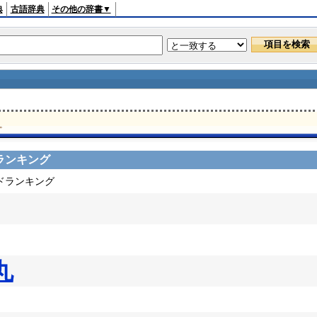
典
古語辞典
その他の辞書▼
。
ランキング
ードランキング
丸