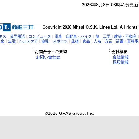
2026年8月8日 03時41分更
Copyright 2026 Mitsui O.S.K. Lines Ltd. All rights
ネス
｜
業界用語
｜
コンピュータ
｜
電車
｜
自動車・バイク
｜
船
｜
工学
｜
建築・不動産
文化
｜
生活
｜
ヘルスケア
｜
趣味
｜
スポーツ
｜
生物
｜
食品
｜
人名
｜
方言
｜
辞書・百科事
お問合せ・ご要望
会社概要
お問い合わせ
会社情報
採用情報
©2026 GRAS Group, Inc.