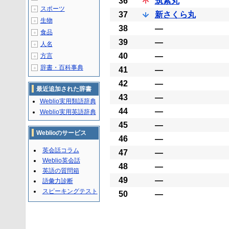
36
筑紫丸
スポーツ
＋
37
新さくら丸
生物
＋
38
―
食品
＋
39
―
人名
＋
40
―
方言
＋
辞書・百科事典
＋
41
―
42
―
最近追加された辞書
43
―
Weblio実用類語辞典
44
―
Weblio実用英語辞典
45
―
Weblioのサービス
46
―
英会話コラム
47
―
Weblio英会話
48
―
英語の質問箱
49
―
語彙力診断
スピーキングテスト
50
―