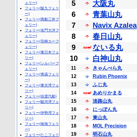
5
大阪丸
ェリー)
フェリー(阪九フェリ
6
青葉山丸
ー)
フェリー(商船三井フ
7
Navix Azalea
ェリー)
フェリー(名門大洋フ
8
春日山丸
ェリー)
フェリー(宮崎カーフ
9
ないる丸
ェリー)
フェリー(東日本フェ
10
白神山丸
リー)
フェリー(シルバーフ
11
きゃんべら丸
ェリー)
フェリー(青函フェリ
12
Rubin Phoenix
ー)
13
ふじ丸
フェリー(東京湾フェ
リー)
14
あめりかまる
フェリー(佐渡汽船)
15
淡路山丸
フェリー(駿河湾フェ
リー)
16
にっぽん丸
フェリー(伊勢湾フェ
17
東山丸
リー)
フェリー(南海フェリ
18
MOL Precision
ー)
19
明石山丸
フェリー(たこフェリ