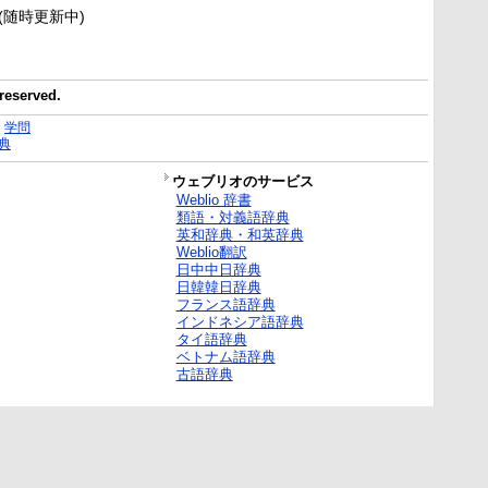
新(随時更新中)
 reserved.
｜
学問
典
ウェブリオのサービス
Weblio 辞書
類語・対義語辞典
英和辞典・和英辞典
Weblio翻訳
日中中日辞典
日韓韓日辞典
フランス語辞典
インドネシア語辞典
タイ語辞典
ベトナム語辞典
古語辞典