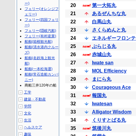
ー)
20
第一大拓丸
フェリー(オレンジフ
21
あるぜんちな丸
ェリー)
フェリー(四国フェリ
22
白馬山丸
ー)
23
さくらめんと丸
フェリー(隠岐汽船)
フェリー(有村産業)
24
エネルギーフロンテ
船舶(箱根観光船)
25
ぶらじる丸
船舶(清水港内クルー
ズ)
26
赤城山丸
船舶(名鉄海上観光
27
Iwate san
船)
船舶(一本松海運)
28
MOL Efficiency
船舶(常石造船カンパ
29
まにら丸
ニー)
商船三井120年の船
30
Courageous Ace
工学
＋
31
報国丸
建築・不動産
＋
32
Iwatesan
学問
＋
33
Alligator Wisdom
文化
＋
34
くりすとばる丸
生活
＋
ヘルスケア
＋
35
筑後川丸
趣味
＋