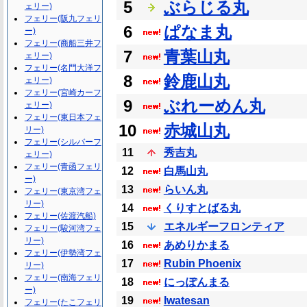
5
ぶらじる丸
ェリー)
フェリー(阪九フェリ
6
ぱなま丸
ー)
フェリー(商船三井フ
7
青葉山丸
ェリー)
フェリー(名門大洋フ
8
鈴鹿山丸
ェリー)
フェリー(宮崎カーフ
9
ぶれーめん丸
ェリー)
フェリー(東日本フェ
10
赤城山丸
リー)
フェリー(シルバーフ
11
秀吉丸
ェリー)
フェリー(青函フェリ
12
白馬山丸
ー)
13
らいん丸
フェリー(東京湾フェ
リー)
14
くりすとばる丸
フェリー(佐渡汽船)
15
エネルギーフロンティア
フェリー(駿河湾フェ
リー)
16
あめりかまる
フェリー(伊勢湾フェ
17
Rubin Phoenix
リー)
フェリー(南海フェリ
18
にっぽんまる
ー)
19
Iwatesan
フェリー(たこフェリ