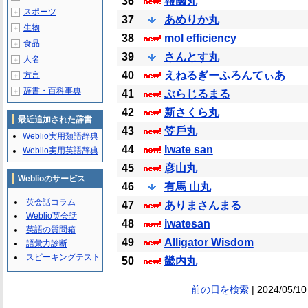
36
報國丸
スポーツ
＋
37
あめりか丸
生物
＋
38
mol efficiency
食品
＋
39
さんとす丸
人名
＋
40
えねるぎーふろんてぃあ
方言
＋
辞書・百科事典
＋
41
ぶらじるまる
42
新さくら丸
最近追加された辞書
43
笠戶丸
Weblio実用類語辞典
44
Iwate san
Weblio実用英語辞典
45
彦山丸
Weblioのサービス
46
有馬 山丸
英会話コラム
47
ありまさんまる
Weblio英会話
48
iwatesan
英語の質問箱
49
Alligator Wisdom
語彙力診断
スピーキングテスト
50
畿内丸
前の日を検索
| 2024/05/10