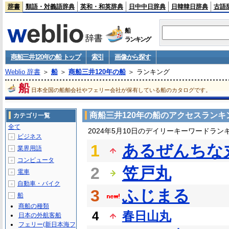
辞書
類語・対義語辞典
英和・和英辞典
日中中日辞典
日韓韓日辞典
古語
船
ランキング
商船三井120年の船 トップ
索引
画像から探す
Weblio 辞書
＞
船
＞
商船三井120年の船
＞ ランキング
船
日本全国の船舶会社やフェリー会社が保有している船のカタログです。
商船三井120年の船のアクセスランキ
カテゴリ一覧
全て
2024年5月10日のデイリーキーワードラン
ビジネス
＋
1
あるぜんちな
業界用語
＋
コンピュータ
＋
2
笠戸丸
電車
＋
自動車・バイク
＋
3
ふじまる
船
－
商船の種類
4
春日山丸
日本の外航客船
フェリー(新日本海フ