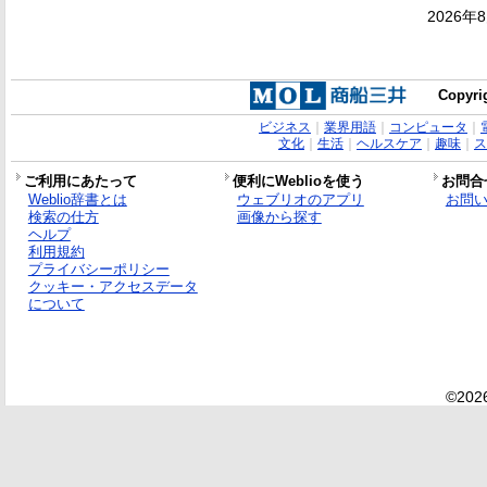
2026年
Copyrig
ビジネス
｜
業界用語
｜
コンピュータ
｜
文化
｜
生活
｜
ヘルスケア
｜
趣味
｜
ス
ご利用にあたって
便利にWeblioを使う
お問合
Weblio辞書とは
ウェブリオのアプリ
お問
検索の仕方
画像から探す
ヘルプ
利用規約
プライバシーポリシー
クッキー・アクセスデータ
について
©2026