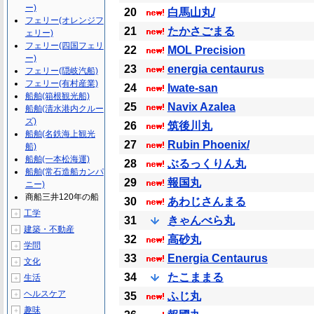
ー)
20
白馬山丸/
フェリー(オレンジフ
21
たかさごまる
ェリー)
フェリー(四国フェリ
22
MOL Precision
ー)
23
energia centaurus
フェリー(隠岐汽船)
フェリー(有村産業)
24
Iwate-san
船舶(箱根観光船)
25
Navix Azalea
船舶(清水港内クルー
ズ)
26
筑後川丸
船舶(名鉄海上観光
27
Rubin Phoenix/
船)
船舶(一本松海運)
28
ぶるっくりん丸
船舶(常石造船カンパ
29
報国丸
ニー)
商船三井120年の船
30
あわじさんまる
工学
＋
31
きゃんべら丸
建築・不動産
＋
32
高砂丸
学問
＋
33
Energia Centaurus
文化
＋
34
たこままる
生活
＋
ヘルスケア
＋
35
ふじ丸
趣味
＋