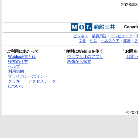
2026年
Copyrig
ビジネス
｜
業界用語
｜
コンピュータ
｜
文化
｜
生活
｜
ヘルスケア
｜
趣味
｜
ス
ご利用にあたって
便利にWeblioを使う
お問合
Weblio辞書とは
ウェブリオのアプリ
お問
検索の仕方
画像から探す
ヘルプ
利用規約
プライバシーポリシー
クッキー・アクセスデータ
について
©2026