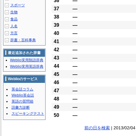
36
―
スポーツ
＋
37
―
生物
＋
38
―
食品
＋
39
―
人名
＋
40
―
方言
＋
辞書・百科事典
＋
41
―
42
―
最近追加された辞書
43
―
Weblio実用類語辞典
44
―
Weblio実用英語辞典
45
―
Weblioのサービス
46
―
英会話コラム
47
―
Weblio英会話
48
―
英語の質問箱
49
―
語彙力診断
スピーキングテスト
50
―
前の日を検索
| 2013/02/04