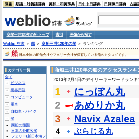
辞書
類語・対義語辞典
英和・和英辞典
日中中日辞典
日韓韓日辞典
古語
船
ランキング
商船三井120年の船 トップ
索引
画像から探す
Weblio 辞書
＞
船
＞
商船三井120年の船
＞ ランキング
船
日本全国の船舶会社やフェリー会社が保有している船のカタログです。
商船三井120年の船のアクセスランキ
カテゴリ一覧
全て
2013年2月4日のデイリーキーワードランキ
ビジネス
＋
1
にっぽん丸
業界用語
＋
コンピュータ
＋
2
あめりか丸
電車
＋
自動車・バイク
＋
3
Navix Azalea
船
－
商船の種類
4
ぶらじる丸
日本の外航客船
フェリー(新日本海フ