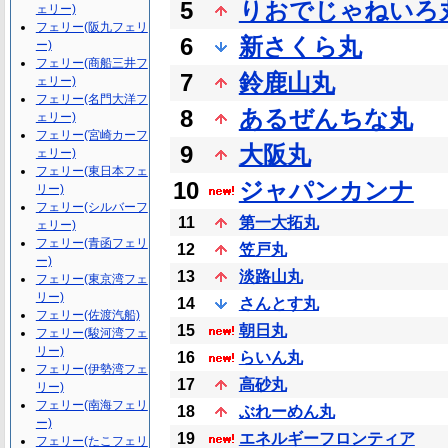
5
りおでじゃねいろ
ェリー)
フェリー(阪九フェリ
6
新さくら丸
ー)
フェリー(商船三井フ
7
鈴鹿山丸
ェリー)
フェリー(名門大洋フ
8
あるぜんちな丸
ェリー)
フェリー(宮崎カーフ
9
大阪丸
ェリー)
フェリー(東日本フェ
10
ジャパンカンナ
リー)
フェリー(シルバーフ
11
第一大拓丸
ェリー)
フェリー(青函フェリ
12
笠戸丸
ー)
13
淡路山丸
フェリー(東京湾フェ
リー)
14
さんとす丸
フェリー(佐渡汽船)
15
朝日丸
フェリー(駿河湾フェ
リー)
16
らいん丸
フェリー(伊勢湾フェ
17
高砂丸
リー)
フェリー(南海フェリ
18
ぶれーめん丸
ー)
19
エネルギーフロンティア
フェリー(たこフェリ