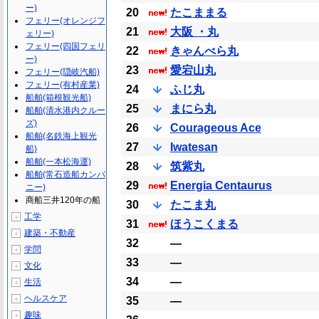
ー)
20
たこままる
フェリー(オレンジフ
21
大阪 ・丸
ェリー)
フェリー(四国フェリ
22
きゃんべら丸
ー)
23
愛宕山丸
フェリー(隠岐汽船)
フェリー(有村産業)
24
ふじ丸
船舶(箱根観光船)
25
まにら丸
船舶(清水港内クルー
ズ)
26
Courageous Ace
船舶(名鉄海上観光
27
Iwatesan
船)
船舶(一本松海運)
28
筑紫丸
船舶(常石造船カンパ
29
Energia Centaurus
ニー)
商船三井120年の船
30
たこま丸
工学
＋
31
ほうこくまる
建築・不動産
＋
32
―
学問
＋
33
―
文化
＋
34
―
生活
＋
ヘルスケア
＋
35
―
趣味
＋