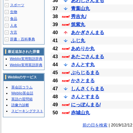
36
あわじさんまる
スポーツ
＋
37
青葉山丸
生物
＋
38
秀吉丸/
食品
＋
39
筑紫丸
人名
＋
40
あかぎさんまる
方言
＋
辞書・百科事典
＋
41
ふじ丸
42
あめりか丸
最近追加された辞書
43
あたごさんまる
Weblio実用類語辞典
44
さんとす丸
Weblio実用英語辞典
45
ぶらじるまる
Weblioのサービス
46
かさとまる
英会話コラム
47
しんさくらまる
Weblio英会話
48
さんとすまる
英語の質問箱
49
にっぽんまる/
語彙力診断
スピーキングテスト
50
赤城山丸
前の日を検索
| 2019/12/12