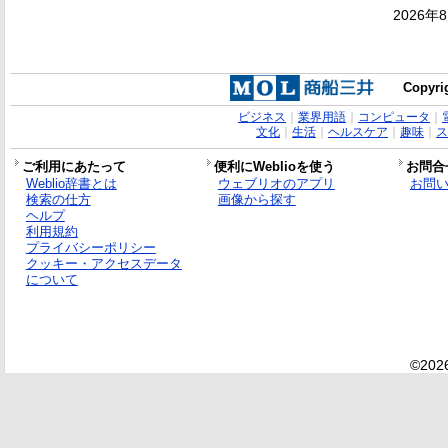
2026年
Copyrig
ビジネス
｜
業界用語
｜
コンピュータ
｜
文化
｜
生活
｜
ヘルスケア
｜
趣味
｜
ス
ご利用にあたって
便利にWeblioを使う
お問合
Weblio辞書とは
ウェブリオのアプリ
お問
検索の仕方
画像から探す
ヘルプ
利用規約
プライバシーポリシー
クッキー・アクセスデータ
について
©2026