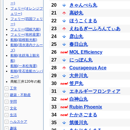
ー)
20
きゃんべら丸
フェリー(オレンジフ
21
高砂丸
ェリー)
フェリー(四国フェリ
22
ほうこくまる
ー)
23
えねるぎーふろんてぃあ
フェリー(隠岐汽船)
フェリー(有村産業)
24
彦山丸
船舶(箱根観光船)
25
春日山丸
船舶(清水港内クルー
ズ)
26
MOL Efficiency
船舶(名鉄海上観光
27
にっぽん丸
船)
船舶(一本松海運)
28
Courageous Ace
船舶(常石造船カンパ
29
大井川丸
ニー)
商船三井120年の船
30
笠戸丸
工学
＋
31
エネルギーフロンティア
建築・不動産
＋
32
白神山丸
学問
＋
33
Rubin Phoenix
文化
＋
34
たかさごまる
生活
＋
ヘルスケア
＋
35
筑後川丸
趣味
＋