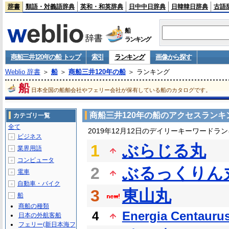
辞書
類語・対義語辞典
英和・和英辞典
日中中日辞典
日韓韓日辞典
古語
船
ランキング
商船三井120年の船 トップ
索引
ランキング
画像から探す
Weblio 辞書
＞
船
＞
商船三井120年の船
＞ ランキング
船
日本全国の船舶会社やフェリー会社が保有している船のカタログです。
商船三井120年の船のアクセスランキ
カテゴリ一覧
全て
2019年12月12日のデイリーキーワードラ
ビジネス
＋
1
ぶらじる丸
業界用語
＋
コンピュータ
＋
2
ぶるっくりん
電車
＋
自動車・バイク
＋
3
東山丸
船
－
商船の種類
4
Energia Centauru
日本の外航客船
フェリー(新日本海フ