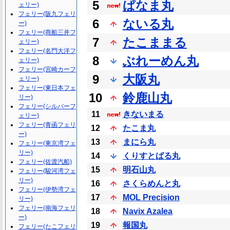
5
ぱなま丸
ェリー)
フェリー(阪九フェリ
6
ないる丸
ー)
フェリー(商船三井フ
7
たこままる
ェリー)
フェリー(名門大洋フ
8
ぶれーめん丸
ェリー)
フェリー(宮崎カーフ
9
大阪丸
ェリー)
フェリー(東日本フェ
10
鈴鹿山丸
リー)
フェリー(シルバーフ
11
きないまる
ェリー)
フェリー(青函フェリ
12
たこま丸
ー)
13
まにら丸
フェリー(東京湾フェ
リー)
14
くりすとばる丸
フェリー(佐渡汽船)
15
明石山丸
フェリー(駿河湾フェ
リー)
16
さくらめんと丸
フェリー(伊勢湾フェ
17
MOL Precision
リー)
フェリー(南海フェリ
18
Navix Azalea
ー)
19
報国丸
フェリー(たこフェリ