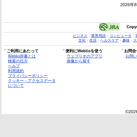
2026年
Copyr
ビジネス
｜
業界用語
｜
コンピュータ
｜
文化
｜
生活
｜
ヘルスケア
｜
趣味
｜
ス
ご利用にあたって
便利にWeblioを使う
お問合
Weblio辞書とは
ウェブリオのアプリ
お問
検索の仕方
画像から探す
ヘルプ
利用規約
プライバシーポリシー
クッキー・アクセスデータ
について
©2026