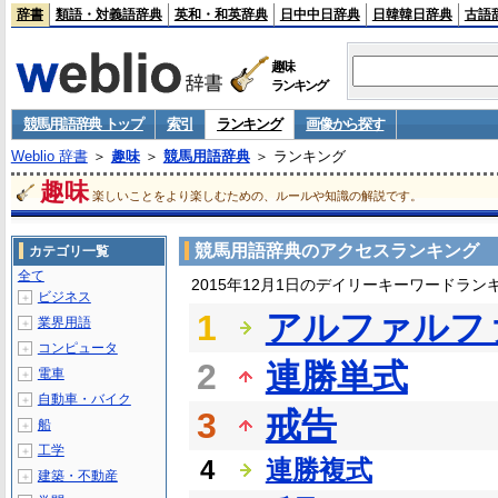
辞書
類語・対義語辞典
英和・和英辞典
日中中日辞典
日韓韓日辞典
古語
趣味
ランキング
競馬用語辞典 トップ
索引
ランキング
画像から探す
Weblio 辞書
＞
趣味
＞
競馬用語辞典
＞ ランキング
趣味
楽しいことをより楽しむための、ルールや知識の解説です。
競馬用語辞典のアクセスランキング
カテゴリ一覧
全て
2015年12月1日のデイリーキーワードラン
ビジネス
＋
1
アルファルフ
業界用語
＋
コンピュータ
＋
2
連勝単式
電車
＋
自動車・バイク
＋
3
戒告
船
＋
工学
＋
4
連勝複式
建築・不動産
＋