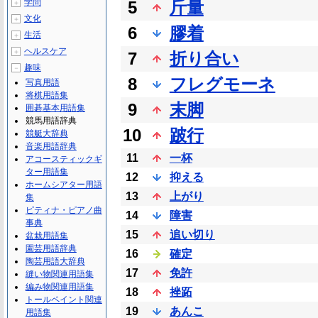
学問
5
斤量
＋
文化
＋
6
膠着
生活
＋
ヘルスケア
＋
7
折り合い
趣味
－
8
フレグモーネ
写真用語
将棋用語集
9
末脚
囲碁基本用語集
競馬用語辞典
10
跛行
競艇大辞典
音楽用語辞典
11
一杯
アコースティックギ
ター用語集
12
抑える
ホームシアター用語
13
上がり
集
ピティナ・ピアノ曲
14
障害
事典
15
追い切り
盆栽用語集
園芸用語辞典
16
確定
陶芸用語大辞典
17
免許
縫い物関連用語集
編み物関連用語集
18
挫跖
トールペイント関連
19
あんこ
用語集