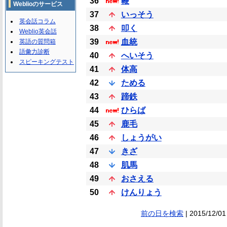
36
鞭
Weblioのサービス
37
いっそう
英会話コラム
38
叩く
Weblio英会話
39
血統
英語の質問箱
語彙力診断
40
へいそう
スピーキングテスト
41
体高
42
ためる
43
蹄鉄
44
ひらば
45
鹿毛
46
しょうがい
47
きざ
48
肌馬
49
おさえる
50
けんりょう
前の日を検索
| 2015/12/01