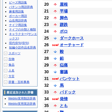
ビーズ用語集
20
屋根
パチンコ用語辞典
21
平場
麻雀用語集
ポーカー用語
22
脚色
山岳用語辞典
23
蹉跌
ナイフ用語集
ナイフの分類と種類
24
ボロ
キャラクター(サンエ
25
ダークホース
ックス)
現代俳句(俳句)
26
オーチャード
短編小説作品名辞典
27
鞍
スポーツ
＋
28
鉛
生物
＋
食品
29
疝痛
＋
人名
＋
30
審議
方言
＋
31
バンケット
辞書・百科事典
＋
32
馬
33
パドック
最近追加された辞書
Weblio実用類語辞典
34
発情
Weblio実用英語辞典
35
とも