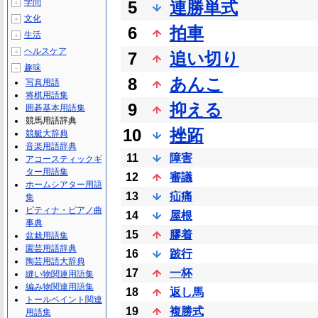
学問
5
連勝単式
＋
文化
＋
6
拍車
生活
＋
ヘルスケア
＋
7
追い切り
趣味
－
8
あんこ
写真用語
将棋用語集
9
抑える
囲碁基本用語集
競馬用語辞典
10
挫跖
競艇大辞典
音楽用語辞典
11
障害
アコースティックギ
ター用語集
12
審議
ホームシアター用語
13
疝痛
集
ピティナ・ピアノ曲
14
屋根
事典
15
膠着
盆栽用語集
園芸用語辞典
16
跛行
陶芸用語大辞典
17
一杯
縫い物関連用語集
編み物関連用語集
18
返し馬
トールペイント関連
19
複勝式
用語集