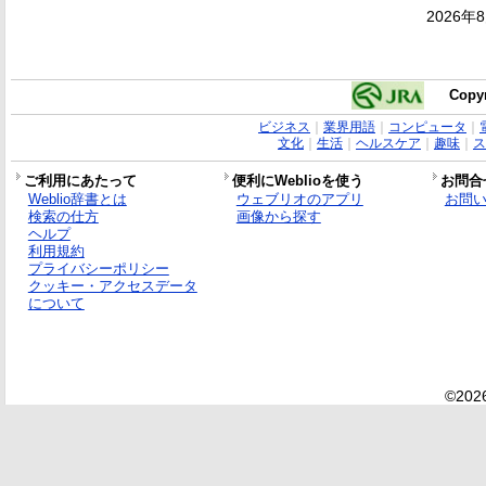
2026年
Copyr
ビジネス
｜
業界用語
｜
コンピュータ
｜
文化
｜
生活
｜
ヘルスケア
｜
趣味
｜
ス
ご利用にあたって
便利にWeblioを使う
お問合
Weblio辞書とは
ウェブリオのアプリ
お問
検索の仕方
画像から探す
ヘルプ
利用規約
プライバシーポリシー
クッキー・アクセスデータ
について
©2026