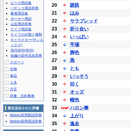
ビーズ用語集
20
蹉跌
パチンコ用語辞典
21
はみ
麻雀用語集
ポーカー用語
22
サラブレッド
山岳用語辞典
23
折り合い
ナイフ用語集
ナイフの分類と種類
24
いっぱい
キャラクター(サンエ
25
平場
ックス)
現代俳句(俳句)
26
脚色
短編小説作品名辞典
27
馬
スポーツ
＋
28
とも
生物
＋
食品
29
いっそう
＋
人名
＋
30
叩く
方言
＋
31
オッズ
辞書・百科事典
＋
32
帽色
33
ハロン棒
最近追加された辞書
Weblio実用類語辞典
34
上がり
Weblio実用英語辞典
35
逸走