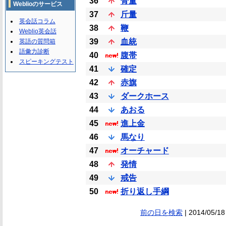
36
骨量
Weblioのサービス
37
斤量
英会話コラム
38
鞭
Weblio英会話
39
血統
英語の質問箱
語彙力診断
40
腹帯
スピーキングテスト
41
確定
42
赤旗
43
ダークホース
44
あおる
45
進上金
46
馬なり
47
オーチャード
48
発情
49
戒告
50
折り返し手綱
前の日を検索
| 2014/05/18