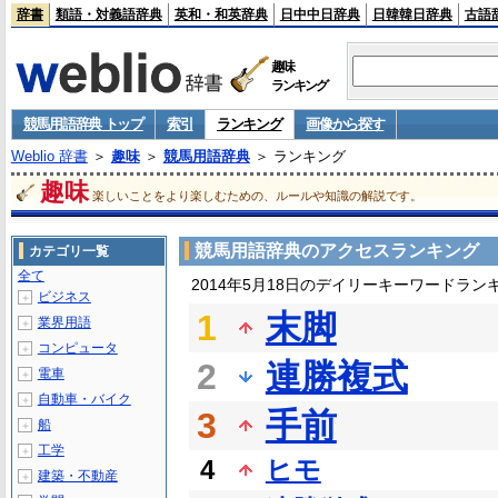
辞書
類語・対義語辞典
英和・和英辞典
日中中日辞典
日韓韓日辞典
古語
趣味
ランキング
競馬用語辞典 トップ
索引
ランキング
画像から探す
Weblio 辞書
＞
趣味
＞
競馬用語辞典
＞ ランキング
趣味
楽しいことをより楽しむための、ルールや知識の解説です。
競馬用語辞典のアクセスランキング
カテゴリ一覧
全て
2014年5月18日のデイリーキーワードラン
ビジネス
＋
1
末脚
業界用語
＋
コンピュータ
＋
2
連勝複式
電車
＋
自動車・バイク
＋
3
手前
船
＋
工学
＋
4
ヒモ
建築・不動産
＋