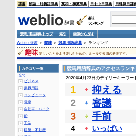
辞書
類語・対義語辞典
英和・和英辞典
日中中日辞典
日韓韓日辞
趣味
ランキング
競馬用語辞典 トップ
索引
画像から探す
Weblio 辞書
＞
趣味
＞
競馬用語辞典
＞ ランキング
趣味
楽しいことをより楽しむための、ルールや知識の解説です。
競馬用語辞典のアクセスランキ
カテゴリ一覧
全て
2020年4月23日のデイリーキーワ
ビジネス
＋
1
抑える
業界用語
＋
コンピュータ
＋
2
審議
電車
＋
自動車・バイク
＋
3
手前
船
＋
工学
＋
4
いっぱい
建築・不動産
＋