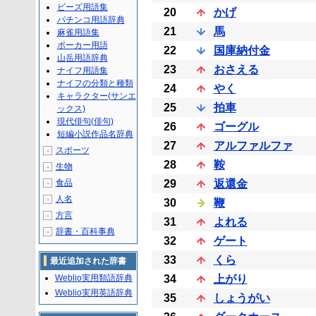
ビーズ用語集
20
かげ
パチンコ用語辞典
21
馬
麻雀用語集
ポーカー用語
22
国庫納付金
山岳用語辞典
23
おさえる
ナイフ用語集
ナイフの分類と種類
24
やく
キャラクター(サンエ
25
拍車
ックス)
現代俳句(俳句)
26
ゴーグル
短編小説作品名辞典
27
アルファルファ
スポーツ
＋
28
鞍
生物
＋
食品
29
返還金
＋
人名
＋
30
鞭
方言
＋
31
よれる
辞書・百科事典
＋
32
ゲート
33
くら
最近追加された辞書
Weblio実用類語辞典
34
上がり
Weblio実用英語辞典
35
しょうがい