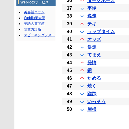
36
ダークホース
Weblioのサービス
37
平場
英会話コラム
38
逸走
Weblio英会話
39
テキ
英語の質問箱
語彙力診断
40
ラップタイム
スピーキングテスト
41
オッズ
42
併走
43
てまえ
44
発情
45
鐙
46
ためる
47
焼く
48
蹉跌
49
いっそう
50
屋根