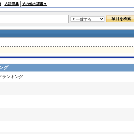
典
古語辞典
その他の辞書▼
ング
ードランキング