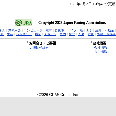
2026年8月7日 10時40分更
Copyright 2026 Japan Racing Association.
ネス
｜
業界用語
｜
コンピュータ
｜
電車
｜
自動車・バイク
｜
船
｜
工学
｜
建築・不動産
文化
｜
生活
｜
ヘルスケア
｜
趣味
｜
スポーツ
｜
生物
｜
食品
｜
人名
｜
方言
｜
辞書・百科事
お問合せ・ご要望
会社概要
お問い合わせ
会社情報
採用情報
©2026 GRAS Group, Inc.