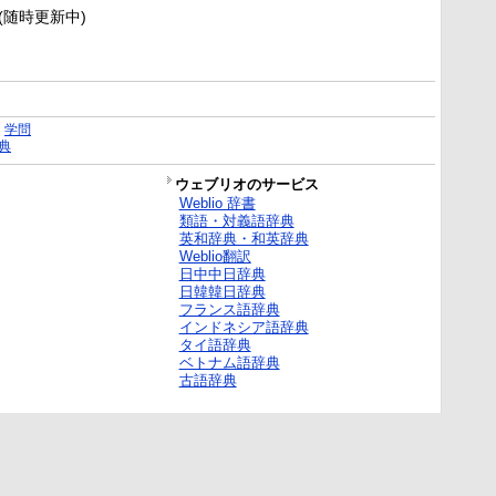
新(随時更新中)
｜
学問
典
ウェブリオのサービス
Weblio 辞書
類語・対義語辞典
英和辞典・和英辞典
Weblio翻訳
日中中日辞典
日韓韓日辞典
フランス語辞典
インドネシア語辞典
タイ語辞典
ベトナム語辞典
古語辞典