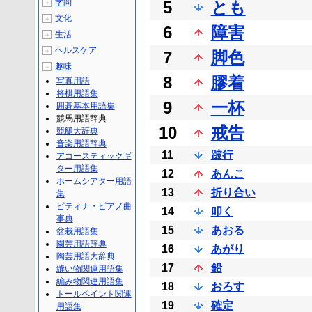
学問
5
とも
＋
文化
＋
6
障害
生活
＋
ヘルスケア
＋
7
脚色
趣味
－
8
膠着
写真用語
将棋用語集
9
一杯
囲碁基本用語集
競馬用語辞典
10
戒告
競艇大辞典
音楽用語辞典
11
跛行
アコースティックギ
ター用語集
12
あんこ
ホームシアター用語
13
折り合い
集
ピティナ・ピアノ曲
14
叩く
事典
15
あおる
盆栽用語集
園芸用語辞典
16
あがり
陶芸用語大辞典
17
鉛
縫い物関連用語集
編み物関連用語集
18
おろす
トールペイント関連
19
確定
用語集