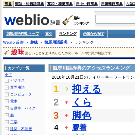
辞書
類語・対義語辞典
英和・和英辞典
日中中日辞典
日韓韓日辞典
古語
趣味
ランキング
競馬用語辞典 トップ
索引
ランキング
画像から探す
Weblio 辞書
＞
趣味
＞
競馬用語辞典
＞ ランキング
趣味
楽しいことをより楽しむための、ルールや知識の解説です。
競馬用語辞典のアクセスランキング
カテゴリ一覧
全て
2018年10月21日のデイリーキーワードラ
ビジネス
＋
1
抑える
業界用語
＋
コンピュータ
＋
2
くら
電車
＋
自動車・バイク
＋
3
脚色
船
＋
工学
＋
4
膠着
建築・不動産
＋