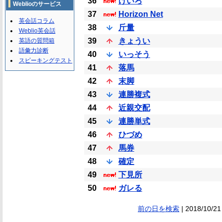
36
けいろ
Weblioのサービス
37
Horizon Net
英会話コラム
38
斤量
Weblio英会話
39
きょうい
英語の質問箱
語彙力診断
40
いっそう
スピーキングテスト
41
落馬
42
末脚
43
連勝複式
44
近親交配
45
連勝単式
46
ひづめ
47
馬券
48
確定
49
下見所
50
ガレる
前の日を検索
| 2018/10/21