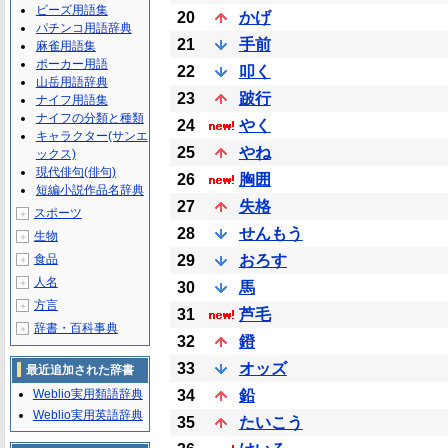
ビーズ用語集
20
かげ
パチンコ用語辞典
21
手前
麻雀用語集
ポーカー用語
22
叩く
山岳用語辞典
23
跛行
ナイフ用語集
ナイフの分類と種類
24
やく
キャラクター(サンエ
25
やね
ックス)
現代俳句(俳句)
26
胸囲
短編小説作品名辞典
27
失格
スポーツ
＋
28
せんもう
生物
＋
食品
29
おろす
＋
人名
＋
30
馬
方言
＋
31
芦毛
辞書・百科事典
＋
32
鐙
33
オッズ
最近追加された辞書
Weblio実用類語辞典
34
鉛
Weblio実用英語辞典
35
たいこう