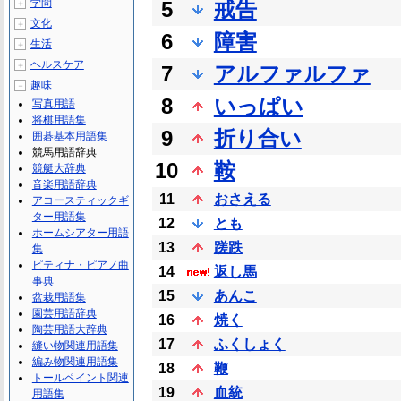
学問
5
戒告
＋
文化
＋
6
障害
生活
＋
ヘルスケア
＋
7
アルファルファ
趣味
－
8
いっぱい
写真用語
将棋用語集
9
折り合い
囲碁基本用語集
競馬用語辞典
10
鞍
競艇大辞典
音楽用語辞典
11
おさえる
アコースティックギ
ター用語集
12
とも
ホームシアター用語
13
蹉跌
集
ピティナ・ピアノ曲
14
返し馬
事典
15
あんこ
盆栽用語集
園芸用語辞典
16
焼く
陶芸用語大辞典
17
ふくしょく
縫い物関連用語集
編み物関連用語集
18
鞭
トールペイント関連
19
血統
用語集