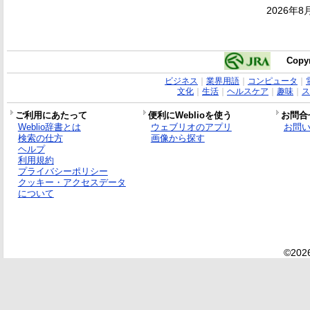
2026年8
Copyr
ビジネス
｜
業界用語
｜
コンピュータ
｜
文化
｜
生活
｜
ヘルスケア
｜
趣味
｜
ス
ご利用にあたって
便利にWeblioを使う
お問合
Weblio辞書とは
ウェブリオのアプリ
お問
検索の仕方
画像から探す
ヘルプ
利用規約
プライバシーポリシー
クッキー・アクセスデータ
について
©2026