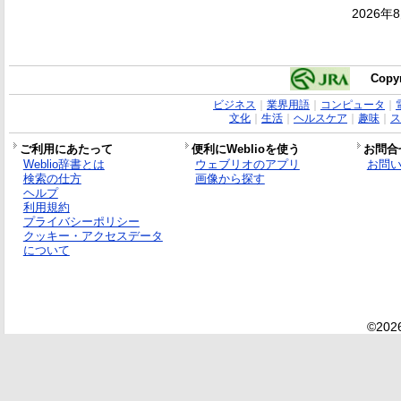
2026年
Copyr
ビジネス
｜
業界用語
｜
コンピュータ
｜
文化
｜
生活
｜
ヘルスケア
｜
趣味
｜
ス
ご利用にあたって
便利にWeblioを使う
お問合
Weblio辞書とは
ウェブリオのアプリ
お問
検索の仕方
画像から探す
ヘルプ
利用規約
プライバシーポリシー
クッキー・アクセスデータ
について
©2026