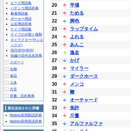
ビーズ用語集
20
平場
パチンコ用語辞典
21
ためる
麻雀用語集
ポーカー用語
22
脚色
山岳用語辞典
23
ラップタイム
ナイフ用語集
ナイフの分類と種類
24
よれる
キャラクター(サンエ
25
あんこ
ックス)
現代俳句(俳句)
26
逸走
短編小説作品名辞典
27
かげ
スポーツ
＋
28
マイラー
生物
＋
食品
29
ダークホース
＋
人名
＋
30
メンコ
方言
＋
31
鞭
辞書・百科事典
＋
32
オーチャード
33
免許
最近追加された辞書
Weblio実用類語辞典
34
斤量
Weblio実用英語辞典
35
アルファルファ