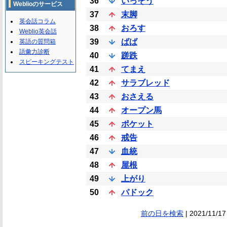
36
いっそう
Weblioのサービス
37
末脚
英会話コラム
38
おろす
Weblio英会話
39
ばば
英語の質問箱
語彙力診断
40
蹉跌
スピーキングテスト
41
てまえ
42
サラブレッド
43
おさえる
44
オープン馬
45
ポケット
46
戒告
47
血統
48
屋根
49
上がり
50
パドック
前の日を検索
| 2021/11/17