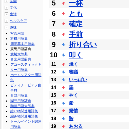
学問
5
一杯
＋
文化
＋
6
とも
生活
＋
ヘルスケア
＋
7
確定
趣味
－
8
手前
写真用語
将棋用語集
9
折り合い
囲碁基本用語集
競馬用語辞典
10
叩く
競艇大辞典
音楽用語辞典
11
焼く
アコースティックギ
ター用語集
12
審議
ホームシアター用語
13
いっぱい
集
ピティナ・ピアノ曲
14
馬
事典
15
やく
盆栽用語集
園芸用語辞典
16
鉛
陶芸用語大辞典
17
発情
縫い物関連用語集
編み物関連用語集
18
鞍
トールペイント関連
19
あおる
用語集