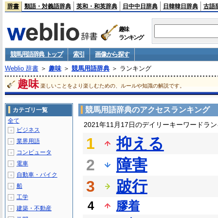
辞書
類語・対義語辞典
英和・和英辞典
日中中日辞典
日韓韓日辞典
古語
趣味
ランキング
競馬用語辞典 トップ
索引
画像から探す
Weblio 辞書
＞
趣味
＞
競馬用語辞典
＞ ランキング
趣味
楽しいことをより楽しむための、ルールや知識の解説です。
競馬用語辞典のアクセスランキング
カテゴリ一覧
全て
2021年11月17日のデイリーキーワードラ
ビジネス
＋
1
抑える
業界用語
＋
コンピュータ
＋
2
障害
電車
＋
自動車・バイク
＋
3
跛行
船
＋
工学
＋
4
膠着
建築・不動産
＋