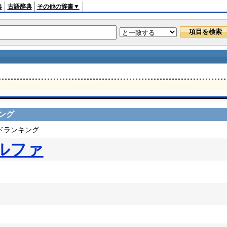
典
古語辞典
その他の辞書▼
ング
ードランキング
ルファ