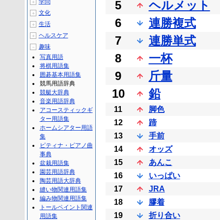
学問
5
ヘルメット
＋
文化
＋
6
連勝複式
生活
＋
ヘルスケア
＋
7
連勝単式
趣味
－
8
一杯
写真用語
将棋用語集
9
斤量
囲碁基本用語集
競馬用語辞典
10
鉛
競艇大辞典
音楽用語辞典
11
脚色
アコースティックギ
ター用語集
12
蹄
ホームシアター用語
13
手前
集
ピティナ・ピアノ曲
14
オッズ
事典
15
あんこ
盆栽用語集
園芸用語辞典
16
いっぱい
陶芸用語大辞典
17
JRA
縫い物関連用語集
編み物関連用語集
18
膠着
トールペイント関連
19
折り合い
用語集