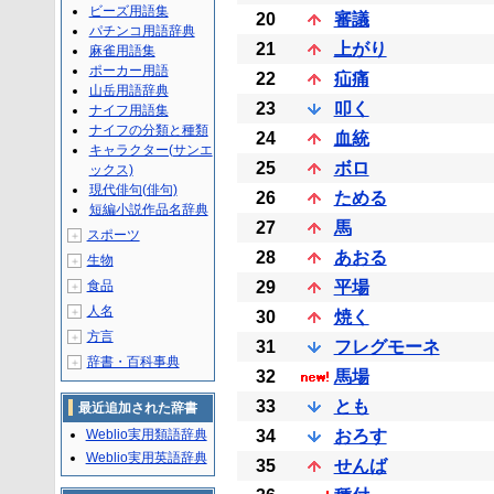
ビーズ用語集
20
審議
パチンコ用語辞典
21
上がり
麻雀用語集
ポーカー用語
22
疝痛
山岳用語辞典
23
叩く
ナイフ用語集
ナイフの分類と種類
24
血統
キャラクター(サンエ
25
ボロ
ックス)
現代俳句(俳句)
26
ためる
短編小説作品名辞典
27
馬
スポーツ
＋
28
あおる
生物
＋
食品
29
平場
＋
人名
＋
30
焼く
方言
＋
31
フレグモーネ
辞書・百科事典
＋
32
馬場
33
とも
最近追加された辞書
Weblio実用類語辞典
34
おろす
Weblio実用英語辞典
35
せんば