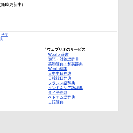
新(随時更新中)
｜
学問
典
ウェブリオのサービス
Weblio 辞書
類語・対義語辞典
英和辞典・和英辞典
Weblio翻訳
日中中日辞典
日韓韓日辞典
フランス語辞典
インドネシア語辞典
タイ語辞典
ベトナム語辞典
古語辞典