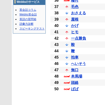
36
種付
Weblioのサービス
37
毛色
英会話コラム
38
おさえる
Weblio英会話
39
屋根
英語の質問箱
語彙力診断
40
かげ
スピーキングテスト
41
ヒモ
42
一点勝負
43
鞍
44
鞭
45
拍車
46
へいそう
47
無口
48
本馬場
49
頭絡
50
ばば