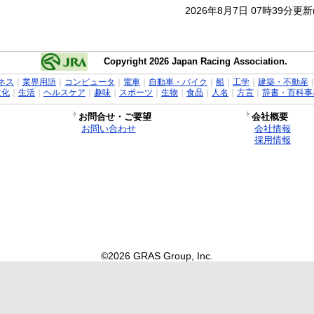
2026年8月7日 07時39分更
Copyright 2026 Japan Racing Association.
ネス
｜
業界用語
｜
コンピュータ
｜
電車
｜
自動車・バイク
｜
船
｜
工学
｜
建築・不動産
文化
｜
生活
｜
ヘルスケア
｜
趣味
｜
スポーツ
｜
生物
｜
食品
｜
人名
｜
方言
｜
辞書・百科事
お問合せ・ご要望
会社概要
お問い合わせ
会社情報
採用情報
©2026 GRAS Group, Inc.