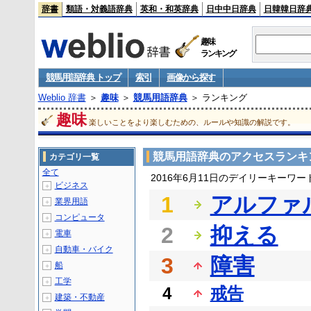
辞書
類語・対義語辞典
英和・和英辞典
日中中日辞典
日韓韓日辞
趣味
ランキング
競馬用語辞典 トップ
索引
画像から探す
Weblio 辞書
＞
趣味
＞
競馬用語辞典
＞ ランキング
趣味
楽しいことをより楽しむための、ルールや知識の解説です。
競馬用語辞典のアクセスランキ
カテゴリ一覧
全て
2016年6月11日のデイリーキーワ
ビジネス
＋
1
アルファ
業界用語
＋
コンピュータ
＋
2
抑える
電車
＋
自動車・バイク
＋
3
障害
船
＋
工学
＋
4
戒告
建築・不動産
＋