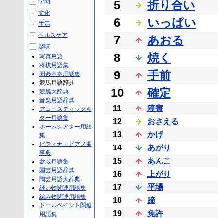
学問
5
折り合い
＋
文化
＋
6
いっぱい
生活
＋
ヘルスケア
＋
7
あおる
趣味
－
8
焼く
写真用語
将棋用語集
9
手前
囲碁基本用語集
競馬用語辞典
10
確定
競艇大辞典
音楽用語辞典
11
障害
アコースティックギ
ター用語集
12
おさえる
ホームシアター用語
13
かげ
集
ピティナ・ピアノ曲
14
あがり
事典
15
あんこ
盆栽用語集
園芸用語辞典
16
上がり
陶芸用語大辞典
17
平場
縫い物関連用語集
編み物関連用語集
18
蹄
トールペイント関連
19
免許
用語集