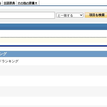
典
古語辞典
その他の辞書▼
ング
ードランキング