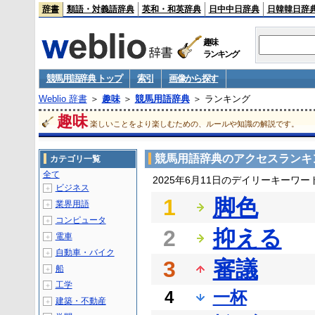
辞書
類語・対義語辞典
英和・和英辞典
日中中日辞典
日韓韓日辞
趣味
ランキング
競馬用語辞典 トップ
索引
画像から探す
Weblio 辞書
＞
趣味
＞
競馬用語辞典
＞ ランキング
趣味
楽しいことをより楽しむための、ルールや知識の解説です。
競馬用語辞典のアクセスランキ
カテゴリ一覧
全て
2025年6月11日のデイリーキーワ
ビジネス
＋
1
脚色
業界用語
＋
コンピュータ
＋
2
抑える
電車
＋
自動車・バイク
＋
3
審議
船
＋
工学
＋
4
一杯
建築・不動産
＋