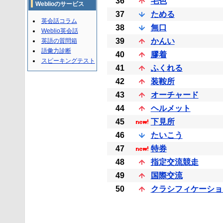
36
毛色
Weblioのサービス
37
ためる
英会話コラム
38
無口
Weblio英会話
39
かんい
英語の質問箱
語彙力診断
40
膠着
スピーキングテスト
41
ふくれる
42
装鞍所
43
オーチャード
44
ヘルメット
45
下見所
46
たいこう
47
特券
48
指定交流競走
49
国際交流
50
クラシフィケーショ