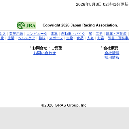
2026年8月8日 02時41分更
Copyright 2026 Japan Racing Association.
ネス
｜
業界用語
｜
コンピュータ
｜
電車
｜
自動車・バイク
｜
船
｜
工学
｜
建築・不動産
文化
｜
生活
｜
ヘルスケア
｜
趣味
｜
スポーツ
｜
生物
｜
食品
｜
人名
｜
方言
｜
辞書・百科事
お問合せ・ご要望
会社概要
お問い合わせ
会社情報
採用情報
©2026 GRAS Group, Inc.