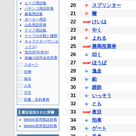
ビーズ用語集
20
スプリンター
パチンコ用語辞典
21
鞭
麻雀用語集
ポーカー用語
22
けいは
山岳用語辞典
23
やく
ナイフ用語集
ナイフの分類と種類
24
よれる
キャラクター(サンエ
25
勝馬投票券
ックス)
現代俳句(俳句)
26
叩く
短編小説作品名辞典
27
ほうば
スポーツ
＋
28
逸走
生物
＋
食品
29
鉛
＋
人名
＋
30
蹉跌
方言
＋
31
いっそう
辞書・百科事典
＋
32
とも
33
夜目
最近追加された辞書
Weblio実用類語辞典
34
拍車
Weblio実用英語辞典
35
ゲート