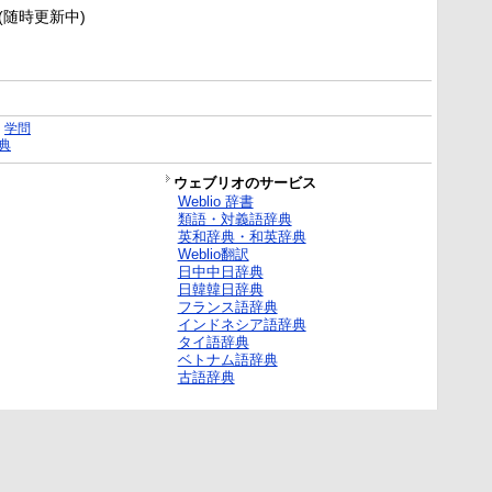
新(随時更新中)
｜
学問
典
ウェブリオのサービス
Weblio 辞書
類語・対義語辞典
英和辞典・和英辞典
Weblio翻訳
日中中日辞典
日韓韓日辞典
フランス語辞典
インドネシア語辞典
タイ語辞典
ベトナム語辞典
古語辞典