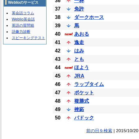
36
一杯
Weblioのサービス
37
免許
英会話コラム
38
ダークホース
Weblio英会話
39
馬
英語の質問箱
語彙力診断
40
あおる
スピーキングテスト
41
逸走
42
はみ
43
とも
44
ほよう
45
JRA
46
ラップタイム
47
ポケット
48
複勝式
49
挫跖
50
パドック
前の日を検索
| 2015/10/20