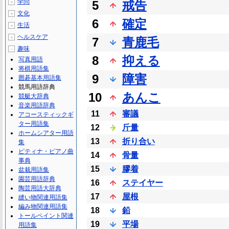
学問
5
戒告
＋
文化
＋
6
確定
生活
＋
ヘルスケア
＋
7
青鹿毛
趣味
－
8
抑える
写真用語
将棋用語集
9
障害
囲碁基本用語集
競馬用語辞典
10
あんこ
競艇大辞典
音楽用語辞典
11
審議
アコースティックギ
ター用語集
12
斤量
ホームシアター用語
13
折り合い
集
ピティナ・ピアノ曲
14
骨量
事典
15
膠着
盆栽用語集
園芸用語辞典
16
ステイヤー
陶芸用語大辞典
17
屋根
縫い物関連用語集
編み物関連用語集
18
鉛
トールペイント関連
19
平場
用語集