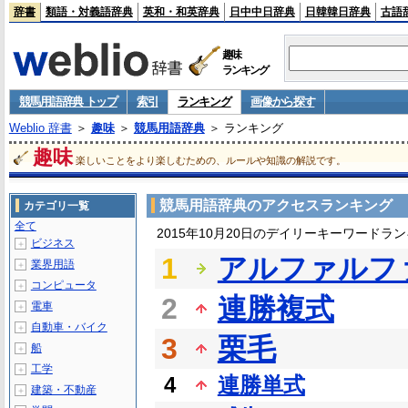
辞書
類語・対義語辞典
英和・和英辞典
日中中日辞典
日韓韓日辞典
古語
趣味
ランキング
競馬用語辞典 トップ
索引
ランキング
画像から探す
Weblio 辞書
＞
趣味
＞
競馬用語辞典
＞ ランキング
趣味
楽しいことをより楽しむための、ルールや知識の解説です。
競馬用語辞典のアクセスランキング
カテゴリ一覧
全て
2015年10月20日のデイリーキーワードラ
ビジネス
＋
1
アルファルフ
業界用語
＋
コンピュータ
＋
2
連勝複式
電車
＋
自動車・バイク
＋
3
栗毛
船
＋
工学
＋
4
連勝単式
建築・不動産
＋