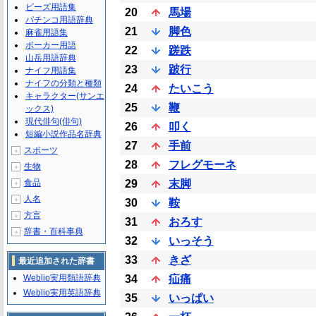
ビーズ用語集
20
馬場
パチンコ用語辞典
21
脚色
麻雀用語集
ポーカー用語
22
蹉跌
山岳用語辞典
23
跛行
ナイフ用語集
ナイフの分類と種類
24
たいこう
キャラクター(サンエ
25
鞭
ックス)
現代俳句(俳句)
26
叩く
短編小説作品名辞典
27
手前
スポーツ
＋
28
フレグモーネ
生物
＋
食品
29
末脚
＋
人名
＋
30
鞍
方言
＋
31
おろす
辞書・百科事典
＋
32
いっそう
33
きざ
最近追加された辞書
Weblio実用類語辞典
34
疝痛
Weblio実用英語辞典
35
いっぱい