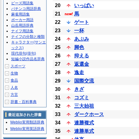
ビーズ用語集
20
いっぱい
パチンコ用語辞典
21
馬
麻雀用語集
ポーカー用語
22
ゲート
山岳用語辞典
23
一杯
ナイフ用語集
ナイフの分類と種類
24
あぶみ
キャラクター(サンエ
25
脚色
ックス)
現代俳句(俳句)
26
抑える
短編小説作品名辞典
27
返還金
スポーツ
＋
28
逸走
生物
＋
食品
29
国際交流
＋
人名
＋
30
きざ
方言
＋
31
コズミ
辞書・百科事典
＋
32
三大始祖
33
ダークホース
最近追加された辞書
Weblio実用類語辞典
34
連勝複式
Weblio実用英語辞典
35
連勝単式