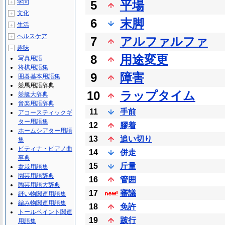
学問
5
平場
＋
文化
＋
6
末脚
生活
＋
ヘルスケア
＋
7
アルファルファ
趣味
－
8
用途変更
写真用語
将棋用語集
9
障害
囲碁基本用語集
競馬用語辞典
10
ラップタイム
競艇大辞典
音楽用語辞典
11
手前
アコースティックギ
ター用語集
12
膠着
ホームシアター用語
13
追い切り
集
ピティナ・ピアノ曲
14
併走
事典
15
斤量
盆栽用語集
園芸用語辞典
16
管囲
陶芸用語大辞典
17
審議
縫い物関連用語集
編み物関連用語集
18
免許
トールペイント関連
19
跛行
用語集