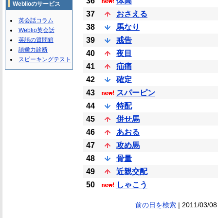
36
体高
Weblioのサービス
37
おさえる
英会話コラム
38
馬なり
Weblio英会話
39
戒告
英語の質問箱
語彙力診断
40
夜目
スピーキングテスト
41
疝痛
42
確定
43
スパーピン
44
特配
45
併せ馬
46
あおる
47
攻め馬
48
骨量
49
近親交配
50
しゃこう
前の日を検索
| 2011/03/08