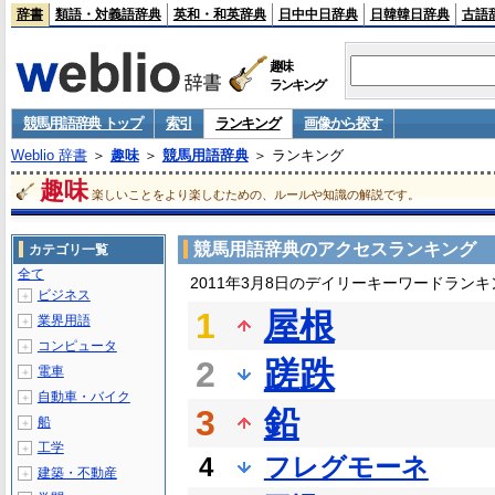
辞書
類語・対義語辞典
英和・和英辞典
日中中日辞典
日韓韓日辞典
古語
趣味
ランキング
競馬用語辞典 トップ
索引
ランキング
画像から探す
Weblio 辞書
＞
趣味
＞
競馬用語辞典
＞ ランキング
趣味
楽しいことをより楽しむための、ルールや知識の解説です。
競馬用語辞典のアクセスランキング
カテゴリ一覧
全て
2011年3月8日のデイリーキーワードランキ
ビジネス
＋
1
屋根
業界用語
＋
コンピュータ
＋
2
蹉跌
電車
＋
自動車・バイク
＋
3
鉛
船
＋
工学
＋
4
フレグモーネ
建築・不動産
＋