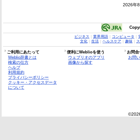
2026年
Copyr
ビジネス
｜
業界用語
｜
コンピュータ
｜
文化
｜
生活
｜
ヘルスケア
｜
趣味
｜
ス
ご利用にあたって
便利にWeblioを使う
お問合
Weblio辞書とは
ウェブリオのアプリ
お問
検索の仕方
画像から探す
ヘルプ
利用規約
プライバシーポリシー
クッキー・アクセスデータ
について
©2026