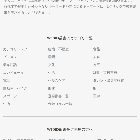
解説文で登場した分からないキーワードや気になるキーワードは、1クリックで検索結
果を表示することができます。
Weblio辞書のカテゴリ一覧
カテゴリトップ
建物・不動産
食品
ビジネス
学問
人名
業界用語
文化
方言
コンピュータ
生活
辞書・百科事典
電車
ヘルスケア
タレント出身地検索
自動車・バイク
趣味
船
スポーツ
登録辞書一覧
工学
生物
金融コラム一覧
Weblio辞書をご利用の方へ