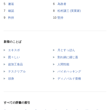
邂逅
為政者
確認
松村謙三 (実業家)
矜持
堅持
新着のことば
エキスポ
月とすっぽん
図々しい
割れ鍋に綴じ蓋
超加工食品
人間性能
テスクリアル
バイオハッキング
頭身
ディノバルド亜種
すべての辞書の索引