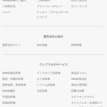
Weblio辞書のご案内
ご利用規約
お問い合わせ
ご利用方法
プライバシーポリシー
サイトマップ
ヘルプ
クッキー・アクセスデータ
について
運営会社の紹介
運営会社サイト
会社情報
採用情報
ウェブリオのサービス
Weblio国語辞典
インドネシア語辞典
英会話コラム
類語・対義語辞典
タイ語辞典
Weblio英会話
英和辞典・和英辞典
ベトナム語辞典
英語の質問箱
Weblio翻訳
古語辞典
語彙力診断
中国語辞典
スピーキングテスト
韓国語辞典
キャリジェネ～生成AIスク