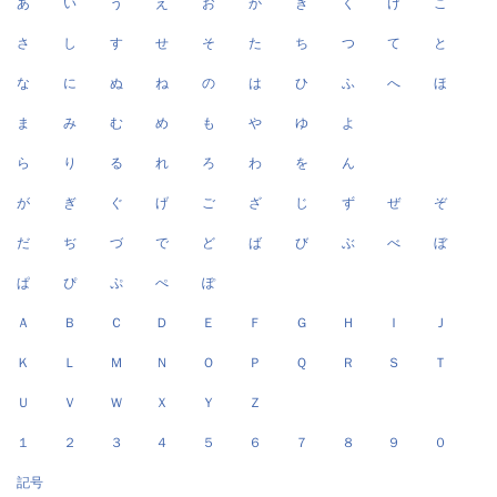
あ
い
う
え
お
か
き
く
け
こ
さ
し
す
せ
そ
た
ち
つ
て
と
な
に
ぬ
ね
の
は
ひ
ふ
へ
ほ
ま
み
む
め
も
や
ゆ
よ
ら
り
る
れ
ろ
わ
を
ん
が
ぎ
ぐ
げ
ご
ざ
じ
ず
ぜ
ぞ
だ
ぢ
づ
で
ど
ば
び
ぶ
べ
ぼ
ぱ
ぴ
ぷ
ぺ
ぽ
Ａ
Ｂ
Ｃ
Ｄ
Ｅ
Ｆ
Ｇ
Ｈ
Ｉ
Ｊ
Ｋ
Ｌ
Ｍ
Ｎ
Ｏ
Ｐ
Ｑ
Ｒ
Ｓ
Ｔ
Ｕ
Ｖ
Ｗ
Ｘ
Ｙ
Ｚ
１
２
３
４
５
６
７
８
９
０
記号