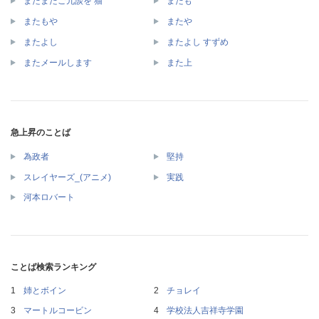
またまたご冗談を 猫
またも
またもや
またや
またよし
またよし すずめ
またメールします
また上
急上昇のことば
為政者
堅持
スレイヤーズ_(アニメ)
実践
河本ロバート
ことば検索ランキング
姉とボイン
チョレイ
マートルコービン
学校法人吉祥寺学園