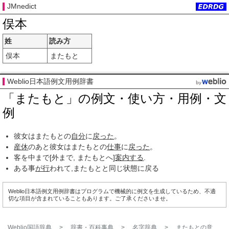
JMnedict
俣本
姓
読み方
俣本
またもと
Weblio日本語例文用例辞書
「またもと」の例文・使い方・用例・文
例
彼女はまたもとの
自分
に
戻った
。
産休
のあと彼女はまたもとの
仕事
に
戻った
。
客を中まで[外まで, またもとへ]
案内する
.
ある事
が行
われて,またもとと同じ状態に戻る
Weblio日本語例文用例辞書はプログラムで機械的に例文を生成しているため、不適
切な項目が含まれていることもあります。ご了承くださいませ。
Weblio国語辞典
>
辞書・百科事典
>
名字辞典
>
またもと
の意