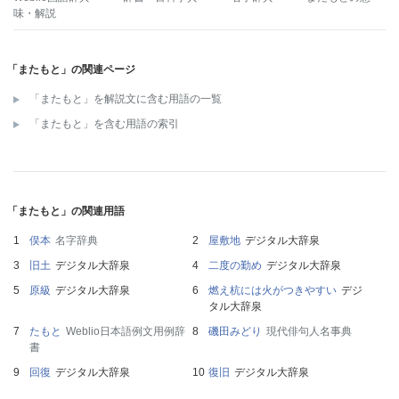
味・解説
「またもと」の関連ページ
「またもと」を解説文に含む用語の一覧
「またもと」を含む用語の索引
「またもと」の関連用語
俣本
名字辞典
屋敷地
デジタル大辞泉
旧土
デジタル大辞泉
二度の勤め
デジタル大辞泉
原級
デジタル大辞泉
燃え杭には火がつきやすい
デジ
タル大辞泉
たもと
Weblio日本語例文用例辞
磯田みどり
現代俳句人名事典
書
回復
デジタル大辞泉
復旧
デジタル大辞泉