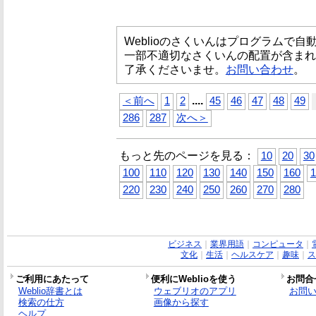
Weblioのさくいんはプログラムで
一部不適切なさくいんの配置が含まれ
了承くださいませ。
お問い合わせ
。
...
.
＜前へ
1
2
45
46
47
48
49
286
287
次へ＞
もっと先のページを見る：
10
20
30
100
110
120
130
140
150
160
1
220
230
240
250
260
270
280
ビジネス
｜
業界用語
｜
コンピュータ
｜
文化
｜
生活
｜
ヘルスケア
｜
趣味
｜
ス
ご利用にあたって
便利にWeblioを使う
お問合
Weblio辞書とは
ウェブリオのアプリ
お問
検索の仕方
画像から探す
ヘルプ