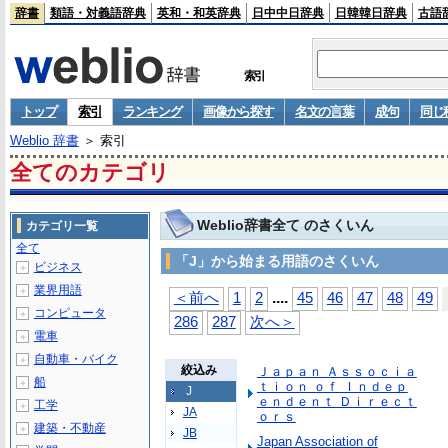
辞書
類語・対義語辞典
英和・和英辞典
日中中日辞典
日韓韓日辞典
古語
索引
トップ
索引
ランキング
画像から探す
名文の言葉
成句
同じ
Weblio 辞書
＞ 索引
全てのカテゴリ
Weblio辞書全て のさくいん
カテゴリ一覧
全て
「J」から始まる用語のさくいん
ビジネス
＋
業界用語
＋
...
.
＜前へ
1
2
45
46
47
48
49
コンピュータ
＋
286
287
次へ＞
電車
＋
自動車・バイク
＋
絞込み
Ｊａｐａｎ Ａｓｓｏｃｉａ
船
＋
ｔｉｏｎ ｏｆ Ｉｎｄｅｐ
J
ｅｎｄｅｎｔ Ｄｉｒｅｃｔ
工学
＋
JA
ｏｒｓ
建築・不動産
＋
JB
Japan Association of