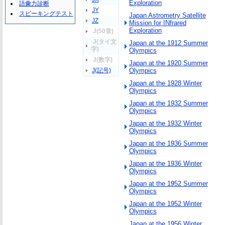
Exploration
語彙力診断
JY
スピーキングテスト
Japan Astrometry Satellite
JZ
Mission for INfrared
Exploration
J(50音)
J(タイ文
Japan at the 1912 Summer
字)
Olympics
J(数字)
Japan at the 1920 Summer
J(記号)
Olympics
Japan at the 1928 Winter
Olympics
Japan at the 1932 Summer
Olympics
Japan at the 1932 Winter
Olympics
Japan at the 1936 Summer
Olympics
Japan at the 1936 Winter
Olympics
Japan at the 1952 Summer
Olympics
Japan at the 1952 Winter
Olympics
Japan at the 1956 Winter