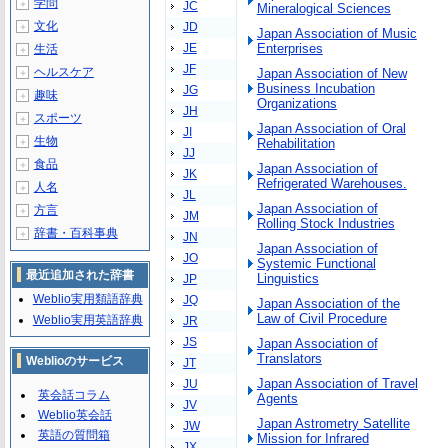
学問
＋
JC
Mineralogical Sciences
文化
JD
＋
Japan Association of Music
JE
Enterprises
生活
＋
JF
ヘルスケア
Japan Association of New
＋
Business Incubation
JG
趣味
＋
Organizations
JH
スポーツ
＋
Japan Association of Oral
JI
生物
＋
Rehabilitation
JJ
食品
＋
Japan Association of
JK
Refrigerated Warehouses.
人名
＋
JL
Japan Association of
方言
＋
JM
Rolling Stock Industries
辞書・百科事典
＋
JN
Japan Association of
JO
Systemic Functional
最近追加された辞書
Linguistics
JP
Weblio実用類語辞典
JQ
Japan Association of the
Law of Civil Procedure
Weblio実用英語辞典
JR
JS
Japan Association of
Translators
Weblioのサービス
JT
Japan Association of Travel
JU
英会話コラム
Agents
JV
Weblio英会話
Japan Astrometry Satellite
JW
英語の質問箱
Mission for Infrared
JX