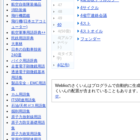
航空自衛隊装備品
47
4サイクル
消防装備
48
4省庁連絡会議
飛行機図鑑
49
飛行機(日本エアコミ
4スト
40
ューター)
4ストオイル
4(50音)
航空軍事用語辞典++
4(アルフ
民鉄用語辞典
フェンダー
ァベッ
大車林
ト)
日本の自動車技術
4(タイ文
240選
字)
バイク用語辞典
4(記号)
走査電子顕微鏡用語
透過電子顕微鏡基本
用語集
製品安全・EMC用語
Weblioのさくいんはプログラムで自動的に
集
くいんの配置が含まれていることもあります
カム用語集
せ
。
ITS関連用語集
石油/天然ガス用語集
掘削用語集
原子力放射線用語
原子力防災基礎用語
集
原子力政策用語集
実用空調関連用語