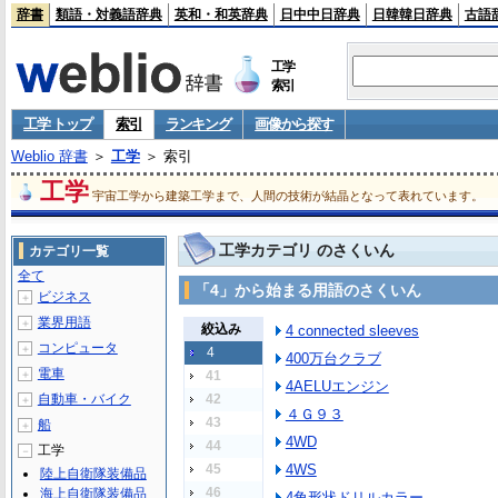
辞書
類語・対義語辞典
英和・和英辞典
日中中日辞典
日韓韓日辞典
古語
工学
索引
工学 トップ
索引
ランキング
画像から探す
Weblio 辞書
＞
工学
＞ 索引
工学
宇宙工学から建築工学まで、人間の技術が結晶となって表れています。
工学カテゴリ のさくいん
カテゴリ一覧
全て
「4」から始まる用語のさくいん
ビジネス
＋
業界用語
＋
絞込み
4 connected sleeves
コンピュータ
＋
4
400万台クラブ
電車
＋
41
4AELUエンジン
自動車・バイク
42
＋
４Ｇ９３
43
船
＋
4WD
44
工学
－
45
4WS
陸上自衛隊装備品
46
海上自衛隊装備品
4角形状ドリルカラー