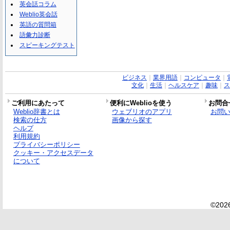
英会話コラム
Weblio英会話
英語の質問箱
語彙力診断
スピーキングテスト
ビジネス
｜
業界用語
｜
コンピュータ
｜
文化
｜
生活
｜
ヘルスケア
｜
趣味
｜
ス
ご利用にあたって
便利にWeblioを使う
お問合
Weblio辞書とは
ウェブリオのアプリ
お問
検索の仕方
画像から探す
ヘルプ
利用規約
プライバシーポリシー
クッキー・アクセスデータ
について
©2026