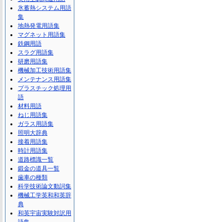
氷蓄熱システム用語
集
地熱発電用語集
マグネット用語集
鉄鋼用語
スラグ用語集
研磨用語集
機械加工技術用語集
メンテナンス用語集
プラスチック処理用
語
材料用語
ねじ用語集
ガラス用語集
照明大辞典
接着用語集
時計用語集
道路標識一覧
鍛金の道具一覧
歯車の種類
科学技術論文動詞集
機械工学英和和英辞
典
和英宇宙実験対訳用