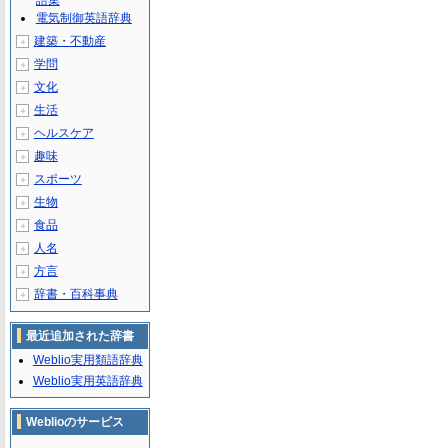
語集
電気制御英語辞典
建築・不動産
＋
学問
＋
文化
＋
生活
＋
ヘルスケア
＋
趣味
＋
スポーツ
＋
生物
＋
食品
＋
人名
＋
方言
＋
辞書・百科事典
＋
最近追加された辞書
Weblio実用類語辞典
Weblio実用英語辞典
Weblioのサービス