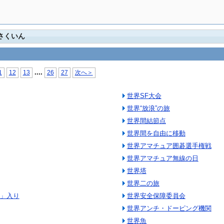
さくいん
...
.
1
12
13
26
27
次へ＞
世界SF大会
世界“放浪”の旅
世界間結節点
世界間を自由に移動
世界アマチュア囲碁選手権戦
世界アマチュア無線の日
世界塔
世界二の旅
校」入り
世界安全保障委員会
世界アンチ・ドーピング機関
世界魚