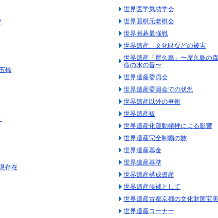
世界医学気功学会
ツ
世界囲棋元老棋会
世界囲碁最強戦
世界遺産、文化財などの被害
世界遺産「屋久島」〜屋久島の
命の水の音〜
五輪
世界遺産委員会
世界遺産委員会での状況
世界遺産以外の事例
世界遺産板
す
世界遺産化運動頓挫による影響
世界遺産完全制覇の旅
世界遺産基金
世界遺産基準
現存在
世界遺産構成資産
世界遺産候補として
世界遺産古都京都の文化財国宝
世界遺産コーナー