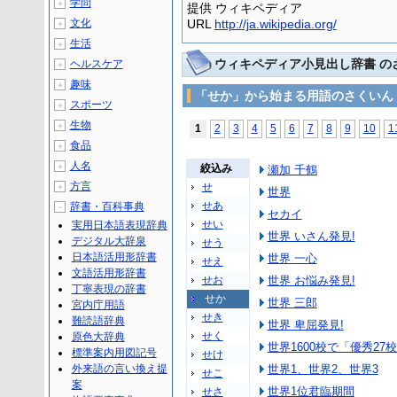
学問
＋
提供 ウィキペディア
文化
URL
http://ja.wikipedia.org/
＋
生活
＋
ウィキペディア小見出し辞書 の
ヘルスケア
＋
趣味
＋
「せか」から始まる用語のさくいん
スポーツ
＋
生物
＋
1
2
3
4
5
6
7
8
9
10
1
食品
＋
人名
＋
絞込み
瀬加 千鶴
方言
せ
＋
世界
せあ
辞書・百科事典
－
セカイ
せい
実用日本語表現辞典
世界 いさん発見!
デジタル大辞泉
せう
日本語活用形辞書
世界 一心
せえ
文語活用形辞書
せお
世界 お悩み発見!
丁寧表現の辞書
せか
世界 三郎
宮内庁用語
せき
難読語辞典
世界 卑屈発見!
せく
原色大辞典
世界1600校で「優秀27
標準案内用図記号
せけ
外来語の言い換え提
世界1、世界2、世界3
せこ
案
世界1位君臨期間
せさ