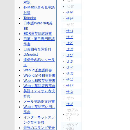
せず
対訳
せぜ
外務省記者会見英語
せぞ
対訳
Tatoeba
せだ
日本語WordNet(英
せぢ
和)
せづ
EDR日英対訳辞書
せで
日英・英日専門用語
せど
辞書
せば
日英固有名詞辞典
JMnedict
せび
遺伝子名称シソーラ
せぶ
ス
せべ
Weblio派生語辞書
せぼ
Weblio記号和英辞書
せぱ
Weblio和製英語辞書
せぴ
Weblio英語表現辞典
英語イディオム表現
せぷ
辞典
せぺ
メール英語例文辞書
せぽ
Weblio英語言い回し
せ(アル
辞典
ファベッ
インターネットスラ
ト)
ング英和辞典
せ(タイ
最強のスラング英会
文字)