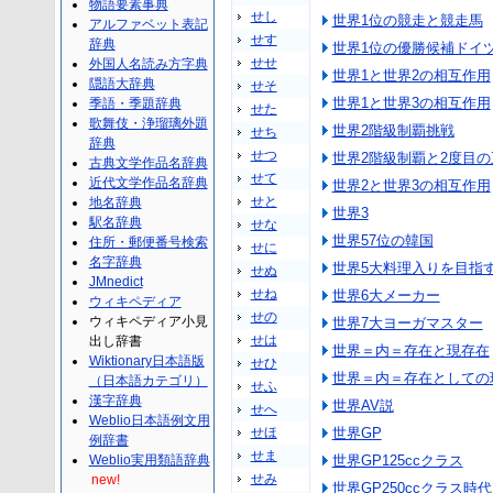
物語要素事典
せし
世界1位の競走と競走馬
アルファベット表記
せす
辞典
世界1位の優勝候補ドイ
せせ
外国人名読み方字典
世界1と世界2の相互作用
隠語大辞典
せそ
世界1と世界3の相互作用
季語・季題辞典
せた
歌舞伎・浄瑠璃外題
世界2階級制覇挑戦
せち
辞典
せつ
世界2階級制覇と2度目の
古典文学作品名辞典
せて
近代文学作品名辞典
世界2と世界3の相互作用
せと
地名辞典
世界3
駅名辞典
せな
世界57位の韓国
住所・郵便番号検索
せに
名字辞典
世界5大料理入りを目指
せぬ
JMnedict
せね
世界6大メーカー
ウィキペディア
せの
ウィキペディア小見
世界7大ヨーガマスター
せは
出し辞書
世界＝内＝存在と現存在
Wiktionary日本語版
せひ
世界＝内＝存在としての
（日本語カテゴリ）
せふ
漢字辞典
世界AV説
せへ
Weblio日本語例文用
せほ
世界GP
例辞書
せま
Weblio実用類語辞典
世界GP125ccクラス
せみ
new!
世界GP250ccクラス時代