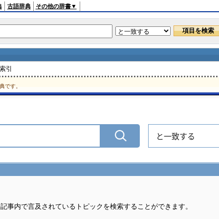
典
古語辞典
その他の辞書▼
 索引
典です。
と一致する
の記事内で言及されているトピックを検索することができます。