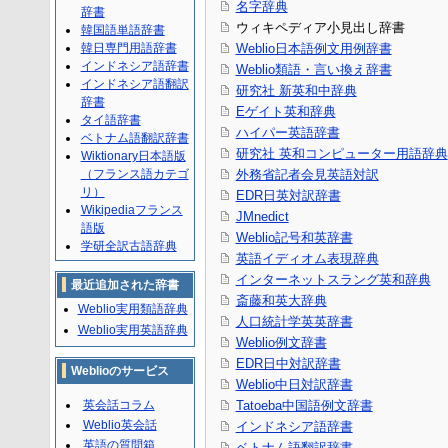
名字辞典
辞書
ウィキペディア小見出し辞書
韓国語単語辞書
韓日専門用語辞書
Weblio日本語例文用例辞書
インドネシア語辞書
Weblio類語・言い換え辞書
インドネシア語翻訳
研究社 新英和中辞典
辞書
Eゲイト英和辞典
タイ語辞書
ハイパー英語辞書
ベトナム語翻訳辞書
研究社 英和コンピューター用語辞典
Wiktionary日本語版
（フランス語カテゴ
外務省記者会見英語対訳
リ）
EDR日英対訳辞書
Wikipediaフランス
JMnedict
語版
Weblio記号和英辞書
学研全訳古語辞典
英語イディオム表現辞典
インターネットスラング英和辞典
最近追加された辞書
斎藤和英大辞典
Weblio実用類語辞典
人口統計学英英辞書
Weblio実用英語辞典
Weblio例文辞書
EDR日中対訳辞書
Weblioのサービス
Weblio中日対訳辞書
英会話コラム
Tatoeba中国語例文辞書
Weblio英会話
インドネシア語辞書
英語の質問箱
ベトナム語翻訳辞書