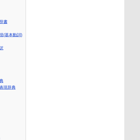
語辞書
(基本動詞)
訳
辞典
表現辞典
版