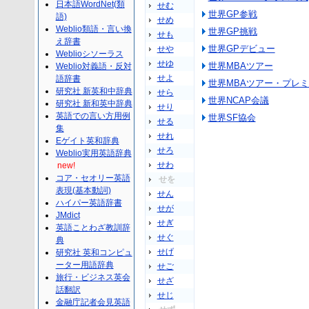
日本語WordNet(類
せむ
世界GP参戦
語)
せめ
Weblio類語・言い換
世界GP挑戦
せも
え辞書
世界GPデビュー
せや
Weblioシソーラス
せゆ
世界MBAツアー
Weblio対義語・反対
せよ
語辞書
世界MBAツアー・プレ
研究社 新英和中辞典
せら
世界NCAP会議
研究社 新和英中辞典
せり
英語での言い方用例
世界SF協会
せる
集
せれ
Eゲイト英和辞典
せろ
Weblio実用英語辞典
せわ
new!
コア・セオリー英語
せを
表現(基本動詞)
せん
ハイパー英語辞書
せが
JMdict
せぎ
英語ことわざ教訓辞
せぐ
典
せげ
研究社 英和コンピュ
ーター用語辞典
せご
旅行・ビジネス英会
せざ
話翻訳
せじ
金融庁記者会見英語