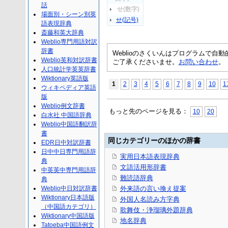
話
せ(数字)
場面別・シーン別英
せ(記号)
語表現辞典
斎藤和英大辞典
Weblio専門用語対訳
辞書
Weblioのさくいんはプログラムで
Weblio英和対訳辞書
ご了承くださいませ。
お問い合わせ
。
人口統計学英英辞書
Wiktionary英語版
1
2
3
4
5
6
7
8
9
10
1
ウィキペディア英語
版
Weblio例文辞書
もっと先のページを見る：
10
20
白水社 中国語辞典
Weblio中国語翻訳辞
書
同じカテゴリーのほかの辞書
EDR日中対訳辞書
日中中日専門用語辞
実用日本語表現辞典
典
文語活用形辞書
中英英中専門用語辞
難読語辞典
典
Weblio中日対訳辞書
外来語の言い換え提案
Wiktionary日本語版
外国人名読み方字典
（中国語カテゴリ）
歌舞伎・浄瑠璃外題辞典
Wiktionary中国語版
地名辞典
Tatoeba中国語例文