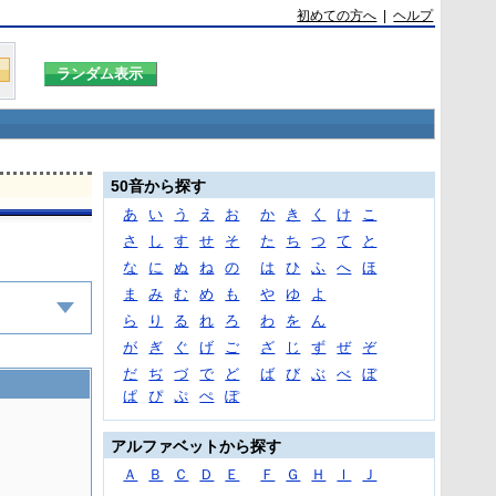
初めての方へ
|
ヘルプ
50音から探す
あ
い
う
え
お
か
き
く
け
こ
さ
し
す
せ
そ
た
ち
つ
て
と
な
に
ぬ
ね
の
は
ひ
ふ
へ
ほ
ま
み
む
め
も
や
ゆ
よ
ら
り
る
れ
ろ
わ
を
ん
が
ぎ
ぐ
げ
ご
ざ
じ
ず
ぜ
ぞ
だ
ぢ
づ
で
ど
ば
び
ぶ
べ
ぼ
ぱ
ぴ
ぷ
ぺ
ぽ
アルファベットから探す
Ａ
Ｂ
Ｃ
Ｄ
Ｅ
Ｆ
Ｇ
Ｈ
Ｉ
Ｊ