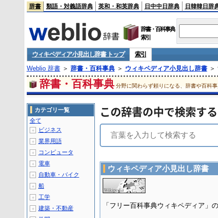
辞書
類語・対義語辞典
英和・和英辞典
日中中日辞典
日韓韓日辞
辞書・百科事典
索引
ウィキペディア小見出し辞書 トップ
索引
Weblio 辞書
＞
辞書・百科事典
＞
ウィキペディア小見出し辞書
＞
辞書・百科事典
分野に関わらず頼りになる、辞書や百科事
この辞書の中で検索する
カテゴリ一覧
全て
ビジネス
＋
業界用語
＋
コンピュータ
＋
電車
＋
ウィキペディア小見出し辞書
自動車・バイク
＋
船
＋
工学
＋
「フリー百科事典ウィキペディア」
建築・不動産
＋