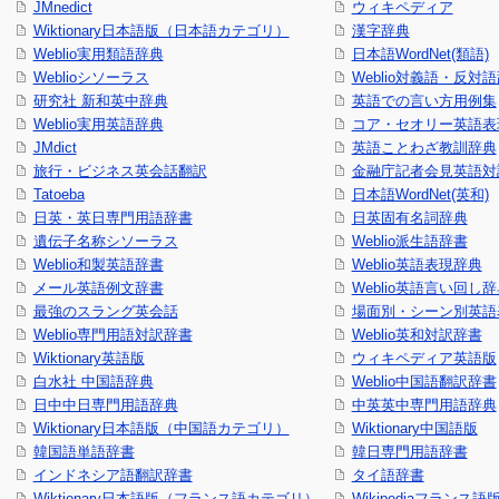
JMnedict
ウィキペディア
Wiktionary日本語版（日本語カテゴリ）
漢字辞典
Weblio実用類語辞典
日本語WordNet(類語)
Weblioシソーラス
Weblio対義語・反対
研究社 新和英中辞典
英語での言い方用例集
Weblio実用英語辞典
コア・セオリー英語表現
JMdict
英語ことわざ教訓辞典
旅行・ビジネス英会話翻訳
金融庁記者会見英語対
Tatoeba
日本語WordNet(英和)
日英・英日専門用語辞書
日英固有名詞辞典
遺伝子名称シソーラス
Weblio派生語辞書
Weblio和製英語辞書
Weblio英語表現辞典
メール英語例文辞書
Weblio英語言い回し
最強のスラング英会話
場面別・シーン別英語
Weblio専門用語対訳辞書
Weblio英和対訳辞書
Wiktionary英語版
ウィキペディア英語版
白水社 中国語辞典
Weblio中国語翻訳辞書
日中中日専門用語辞典
中英英中専門用語辞典
Wiktionary日本語版（中国語カテゴリ）
Wiktionary中国語版
韓国語単語辞書
韓日専門用語辞書
インドネシア語翻訳辞書
タイ語辞書
Wiktionary日本語版（フランス語カテゴリ）
Wikipediaフランス語