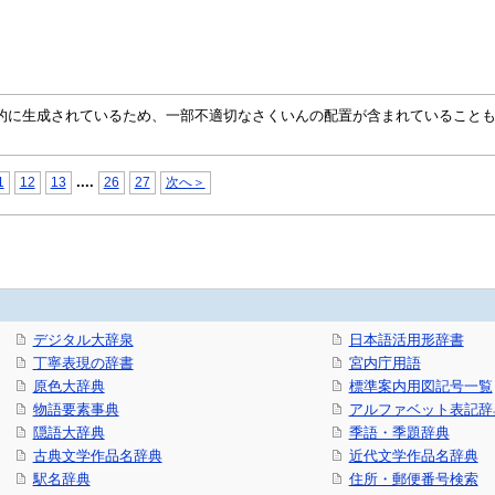
自動的に生成されているため、一部不適切なさくいんの配置が含まれていること
...
.
1
12
13
26
27
次へ＞
デジタル大辞泉
日本語活用形辞書
丁寧表現の辞書
宮内庁用語
原色大辞典
標準案内用図記号一覧
物語要素事典
アルファベット表記辞
隠語大辞典
季語・季題辞典
古典文学作品名辞典
近代文学作品名辞典
駅名辞典
住所・郵便番号検索