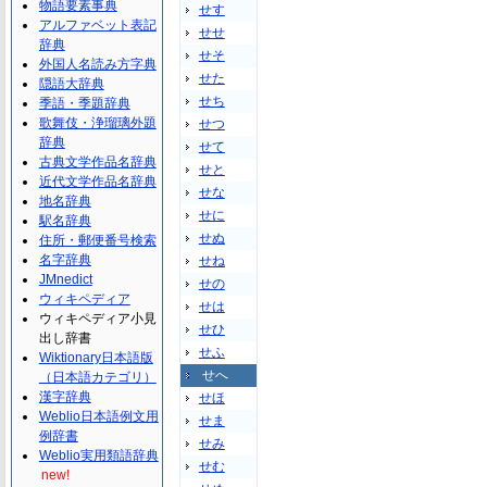
物語要素事典
せす
アルファベット表記
せせ
辞典
せそ
外国人名読み方字典
せた
隠語大辞典
せち
季語・季題辞典
歌舞伎・浄瑠璃外題
せつ
辞典
せて
古典文学作品名辞典
せと
近代文学作品名辞典
せな
地名辞典
せに
駅名辞典
せぬ
住所・郵便番号検索
名字辞典
せね
JMnedict
せの
ウィキペディア
せは
ウィキペディア小見
せひ
出し辞書
せふ
Wiktionary日本語版
せへ
（日本語カテゴリ）
漢字辞典
せほ
Weblio日本語例文用
せま
例辞書
せみ
Weblio実用類語辞典
せむ
new!