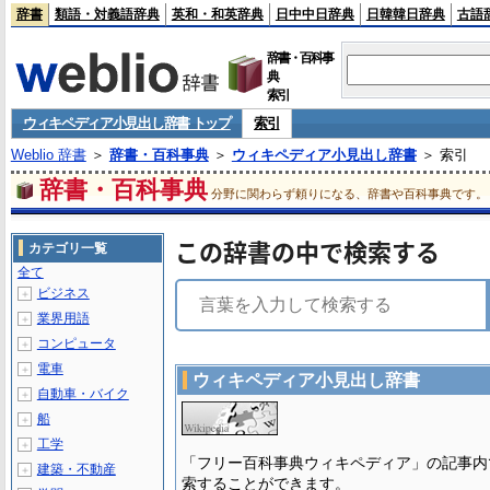
辞書
類語・対義語辞典
英和・和英辞典
日中中日辞典
日韓韓日辞典
古語
辞書・百科事
典
索引
ウィキペディア小見出し辞書 トップ
索引
Weblio 辞書
＞
辞書・百科事典
＞
ウィキペディア小見出し辞書
＞ 索引
辞書・百科事典
分野に関わらず頼りになる、辞書や百科事典です。
この辞書の中で検索する
カテゴリ一覧
全て
ビジネス
＋
業界用語
＋
コンピュータ
＋
電車
＋
ウィキペディア小見出し辞書
自動車・バイク
＋
船
＋
工学
＋
「フリー百科事典ウィキペディア」の記事内
建築・不動産
＋
索することができます。