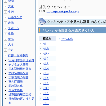
学問
＋
文化
提供 ウィキペディア
＋
URL
http://ja.wikipedia.org/
生活
＋
ヘルスケア
＋
ウィキペディア小見出し辞書 のさくい
趣味
＋
スポーツ
＋
「せへ」から始まる用語のさくいん
生物
＋
絞込み
セヘル島
食品
＋
せ
人名
＋
せあ
方言
＋
せい
辞書・百科事典
－
せう
実用日本語表現辞典
せえ
デジタル大辞泉
せお
日本語活用形辞書
文語活用形辞書
せか
丁寧表現の辞書
せき
宮内庁用語
せく
難読語辞典
せけ
原色大辞典
せこ
標準案内用図記号
せさ
外来語の言い換え提
案
せし