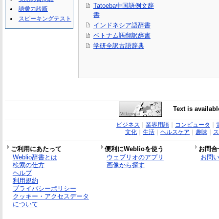
Tatoeba中国語例文辞
語彙力診断
書
スピーキングテスト
インドネシア語辞書
ベトナム語翻訳辞書
学研全訳古語辞典
Text is availab
ビジネス
｜
業界用語
｜
コンピュータ
｜
文化
｜
生活
｜
ヘルスケア
｜
趣味
｜
ス
ご利用にあたって
便利にWeblioを使う
お問合
Weblio辞書とは
ウェブリオのアプリ
お問
検索の仕方
画像から探す
ヘルプ
利用規約
プライバシーポリシー
クッキー・アクセスデータ
について