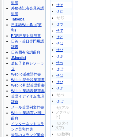
対訳
せぞ
外務省記者会見英語
せだ
対訳
せぢ
Tatoeba
せづ
日本語WordNet(英
和)
せで
EDR日英対訳辞書
せど
日英・英日専門用語
せば
辞書
せび
日英固有名詞辞典
せぶ
JMnedict
せべ
遺伝子名称シソーラ
ス
せぼ
Weblio派生語辞書
せぱ
Weblio記号和英辞書
せぴ
Weblio和製英語辞書
せぷ
Weblio英語表現辞典
せぺ
英語イディオム表現
せぽ
辞典
メール英語例文辞書
せ(アル
ファベッ
Weblio英語言い回し
ト)
辞典
せ(タイ
インターネットスラ
文字)
ング英和辞典
せ(数字)
最強のスラング英会