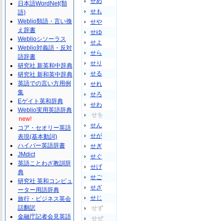
せめ
日本語WordNet(類
せも
語)
Weblio類語・言い換
せや
え辞書
せゆ
Weblioシソーラス
せよ
Weblio対義語・反対
せら
語辞書
せり
研究社 新英和中辞典
せる
研究社 新和英中辞典
英語での言い方用例
せれ
集
せろ
Eゲイト英和辞典
せわ
Weblio実用英語辞典
せを
new!
せん
コア・セオリー英語
せが
表現(基本動詞)
ハイパー英語辞書
せぎ
JMdict
せぐ
英語ことわざ教訓辞
せげ
典
せご
研究社 英和コンピュ
せざ
ーター用語辞典
せじ
旅行・ビジネス英会
話翻訳
せず
金融庁記者会見英語
せぜ