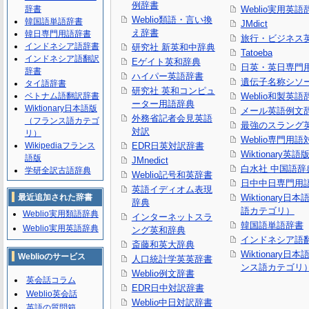
例辞書
辞書
Weblio実用英語
Weblio類語・言い換
韓国語単語辞書
JMdict
え辞書
韓日専門用語辞書
旅行・ビジネス
インドネシア語辞書
研究社 新英和中辞典
Tatoeba
インドネシア語翻訳
Eゲイト英和辞典
日英・英日専門
辞書
ハイパー英語辞書
遺伝子名称シソ
タイ語辞書
研究社 英和コンピュ
ベトナム語翻訳辞書
Weblio和製英語
ーター用語辞典
Wiktionary日本語版
メール英語例文
外務省記者会見英語
（フランス語カテゴ
最強のスラング
対訳
リ）
Weblio専門用
Wikipediaフランス
EDR日英対訳辞書
Wiktionary英語
語版
JMnedict
白水社 中国語辞
学研全訳古語辞典
Weblio記号和英辞書
日中中日専門用
英語イディオム表現
最近追加された辞書
Wiktionary日
辞典
語カテゴリ）
Weblio実用類語辞典
インターネットスラ
韓国語単語辞書
Weblio実用英語辞典
ング英和辞典
インドネシア語
斎藤和英大辞典
Wiktionary日
Weblioのサービス
人口統計学英英辞書
ンス語カテゴリ
Weblio例文辞書
英会話コラム
EDR日中対訳辞書
Weblio英会話
Weblio中日対訳辞書
英語の質問箱