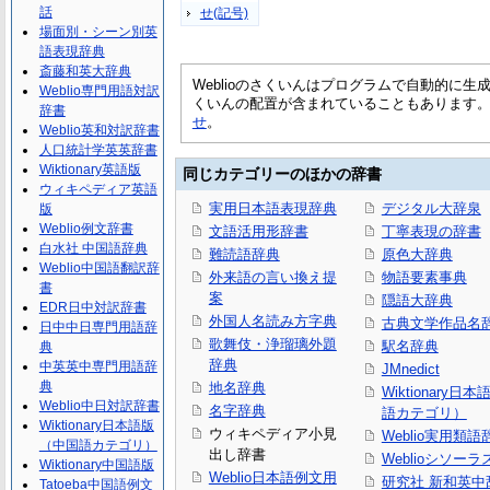
話
せ(記号)
場面別・シーン別英
語表現辞典
斎藤和英大辞典
Weblioのさくいんはプログラムで自動的に
Weblio専門用語対訳
くいんの配置が含まれていることもあります
辞書
せ
。
Weblio英和対訳辞書
人口統計学英英辞書
Wiktionary英語版
同じカテゴリーのほかの辞書
ウィキペディア英語
実用日本語表現辞典
デジタル大辞泉
版
Weblio例文辞書
文語活用形辞書
丁寧表現の辞書
白水社 中国語辞典
難読語辞典
原色大辞典
Weblio中国語翻訳辞
外来語の言い換え提
物語要素事典
書
案
隠語大辞典
EDR日中対訳辞書
外国人名読み方字典
古典文学作品名
日中中日専門用語辞
歌舞伎・浄瑠璃外題
駅名辞典
典
辞典
中英英中専門用語辞
JMnedict
典
地名辞典
Wiktionary日
Weblio中日対訳辞書
名字辞典
語カテゴリ）
Wiktionary日本語版
ウィキペディア小見
Weblio実用類語
（中国語カテゴリ）
出し辞書
Weblioシソーラ
Wiktionary中国語版
Weblio日本語例文用
研究社 新和英中
Tatoeba中国語例文