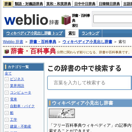
辞書
類語・対義語辞典
英和・和英辞典
日中中日辞典
日韓韓日辞典
古語
辞書・百科事
典
索引
ウィキペディア小見出し辞書 トップ
索引
ランキング
Weblio 辞書
＞
辞書・百科事典
＞
ウィキペディア小見出し辞書
＞ 索引
辞書・百科事典
分野に関わらず頼りになる、辞書や百科事典です。
この辞書の中で検索する
カテゴリ一覧
全て
ビジネス
＋
業界用語
＋
コンピュータ
＋
電車
＋
ウィキペディア小見出し辞書
自動車・バイク
＋
船
＋
工学
＋
「フリー百科事典ウィキペディア」の記事内
建築・不動産
＋
索することができます。