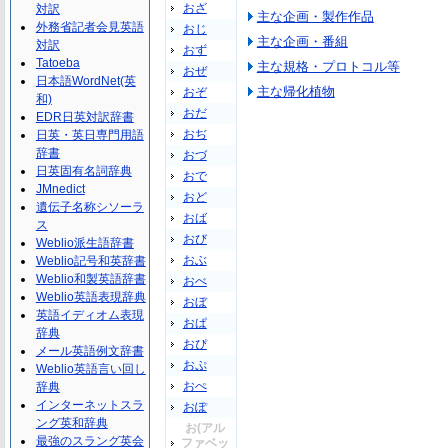
おざ
対訳
主な企画・製作作品
外務省記者会見英語
おじ
主な企画・番組
対訳
おず
Tatoeba
主な規格・プロトコル等
おぜ
日本語WordNet(英
主な帰化植物
おぞ
和)
おだ
EDR日英対訳辞書
おぢ
日英・英日専門用語
辞書
おづ
日英固有名詞辞典
おで
JMnedict
おど
遺伝子名称シソーラ
おば
ス
おび
Weblio派生語辞書
おぶ
Weblio記号和英辞書
Weblio和製英語辞書
おべ
Weblio英語表現辞典
おぼ
英語イディオム表現
おぱ
辞典
おぴ
メール英語例文辞書
おぷ
Weblio英語言い回し
おぺ
辞典
インターネットスラ
おぽ
ング英和辞典
お(アル
最強のスラング英会
ファベッ