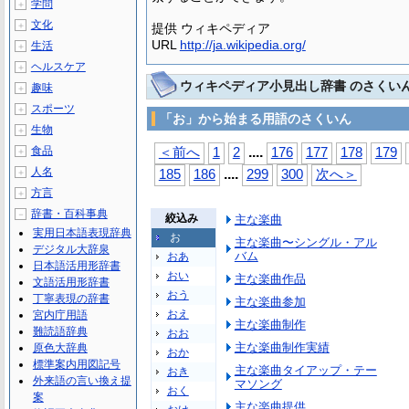
学問
＋
文化
＋
提供 ウィキペディア
URL
http://ja.wikipedia.org/
生活
＋
ヘルスケア
＋
ウィキペディア小見出し辞書 のさくい
趣味
＋
スポーツ
＋
「お」から始まる用語のさくいん
生物
＋
...
.
食品
＜前へ
1
2
176
177
178
179
＋
人名
...
.
＋
185
186
299
300
次へ＞
方言
＋
辞書・百科事典
－
絞込み
主な楽曲
実用日本語表現辞典
お
主な楽曲〜シングル・アル
デジタル大辞泉
バム
おあ
日本語活用形辞書
おい
主な楽曲作品
文語活用形辞書
おう
丁寧表現の辞書
主な楽曲参加
おえ
宮内庁用語
主な楽曲制作
難読語辞典
おお
主な楽曲制作実績
原色大辞典
おか
標準案内用図記号
主な楽曲タイアップ・テー
おき
外来語の言い換え提
マソング
おく
案
主な楽曲提供