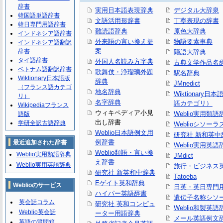
辞書
実用日本語表現辞典
デジタル大辞泉
韓国語単語辞書
文語活用形辞書
丁寧表現の辞書
韓日専門用語辞書
難読語辞典
原色大辞典
インドネシア語辞書
外来語の言い換え提
物語要素事典
インドネシア語翻訳
案
辞書
隠語大辞典
タイ語辞書
外国人名読み方字典
古典文学作品名
ベトナム語翻訳辞書
歌舞伎・浄瑠璃外題
駅名辞典
Wiktionary日本語版
辞典
JMnedict
（フランス語カテゴ
地名辞典
Wiktionary日
リ）
名字辞典
語カテゴリ）
Wikipediaフランス
ウィキペディア小見
Weblio実用類語
語版
出し辞書
学研全訳古語辞典
Weblioシソーラ
Weblio日本語例文用
研究社 新和英中
例辞書
最近追加された辞書
Weblio実用英語
Weblio類語・言い換
Weblio実用類語辞典
JMdict
え辞書
Weblio実用英語辞典
旅行・ビジネス
研究社 新英和中辞典
Tatoeba
Eゲイト英和辞典
Weblioのサービス
日英・英日専門
ハイパー英語辞書
遺伝子名称シソ
英会話コラム
研究社 英和コンピュ
Weblio和製英語
Weblio英会話
ーター用語辞典
メール英語例文
英語の質問箱