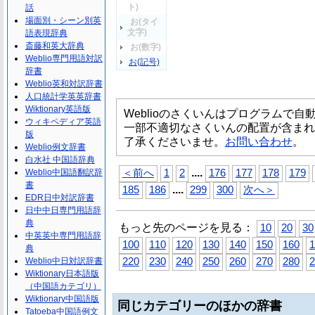
ト)
話
場面別・シーン別英
お(タイ
文字)
語表現辞典
斎藤和英大辞典
お(数字)
Weblio専門用語対訳
お(記号)
辞書
Weblio英和対訳辞書
人口統計学英英辞書
Wiktionary英語版
Weblioのさくいんはプログラムで
ウィキペディア英語
一部不適切なさくいんの配置が含まれ
版
了承くださいませ。
お問い合わせ
。
Weblio例文辞書
白水社 中国語辞典
...
.
Weblio中国語翻訳辞
＜前へ
1
2
176
177
178
179
書
...
.
185
186
299
300
次へ＞
EDR日中対訳辞書
日中中日専門用語辞
典
もっと先のページを見る：
10
20
30
中英英中専門用語辞
100
110
120
130
140
150
160
1
典
Weblio中日対訳辞書
220
230
240
250
260
270
280
2
Wiktionary日本語版
（中国語カテゴリ）
Wiktionary中国語版
同じカテゴリーのほかの辞書
Tatoeba中国語例文