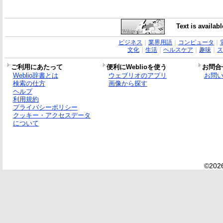
Text is availab
ビジネス
｜
業界用語
｜
コンピュータ
｜
文化
｜
生活
｜
ヘルスケア
｜
趣味
｜
ス
ご利用にあたって
便利にWeblioを使う
お問合
Weblio辞書とは
ウェブリオのアプリ
お問
検索の仕方
画像から探す
ヘルプ
利用規約
プライバシーポリシー
クッキー・アクセスデータ
について
©2026