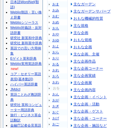
日本語WordNet(類
主なガーデン
おま
語)
おみ
主なガーデンサバーブ
Weblio類語・言い換
おむ
え辞書
おもな機械的性質
おめ
Weblioシソーラス
主な規格
Weblio対義語・反対
おも
主な企画
語辞書
おや
研究社 新英和中辞典
おもな規格
おゆ
研究社 新和英中辞典
およ
おもな企画
英語での言い方用例
おら
集
主な企画、主催
おり
Eゲイト英和辞典
主な企画作品
Weblio実用英語辞典
おる
主な企画コーナー
new!
おれ
コア・セオリー英語
主な企画実績
おろ
表現(基本動詞)
おわ
主な企画展
ハイパー英語辞書
おを
JMdict
主な企画内容
おん
英語ことわざ教訓辞
主な企画・イベント
典
おが
主な企画・活動
研究社 英和コンピュ
おぎ
ーター用語辞典
主な企画・ゲスト
おぐ
旅行・ビジネス英会
おげ
主な企画・コーナー
話翻訳
おご
金融庁記者会見英語
主な企画・施設など