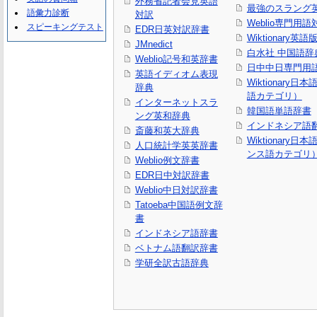
外務省記者会見英語
最強のスラング
語彙力診断
対訳
Weblio専門用
スピーキングテスト
EDR日英対訳辞書
Wiktionary英語
JMnedict
白水社 中国語辞
Weblio記号和英辞書
日中中日専門用
英語イディオム表現
Wiktionary日
辞典
語カテゴリ）
インターネットスラ
韓国語単語辞書
ング英和辞典
インドネシア語
斎藤和英大辞典
Wiktionary日
人口統計学英英辞書
ンス語カテゴリ
Weblio例文辞書
EDR日中対訳辞書
Weblio中日対訳辞書
Tatoeba中国語例文辞
書
インドネシア語辞書
ベトナム語翻訳辞書
学研全訳古語辞典