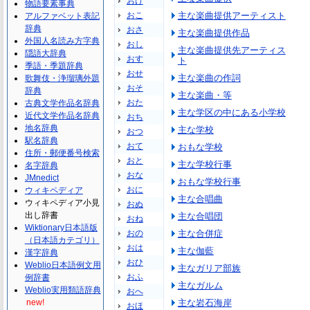
おけ
物語要素事典
おこ
主な楽曲提供アーティスト
アルファベット表記
辞典
おさ
主な楽曲提供作品
外国人名読み方字典
おし
主な楽曲提供先アーティス
隠語大辞典
おす
ト
季語・季題辞典
おせ
主な楽曲の作詞
歌舞伎・浄瑠璃外題
おそ
辞典
主な楽曲・等
おた
古典文学作品名辞典
主な学区の中にある小学校
近代文学作品名辞典
おち
地名辞典
主な学校
おつ
駅名辞典
おて
おもな学校
住所・郵便番号検索
おと
主な学校行事
名字辞典
おな
JMnedict
おもな学校行事
おに
ウィキペディア
主な合唱曲
ウィキペディア小見
おぬ
出し辞書
主な合唱団
おね
Wiktionary日本語版
おの
主な合併症
（日本語カテゴリ）
おは
主な伽藍
漢字辞典
おひ
Weblio日本語例文用
主なガリア部族
おふ
例辞書
主なガルム
Weblio実用類語辞典
おへ
new!
主な岩石海岸
おほ