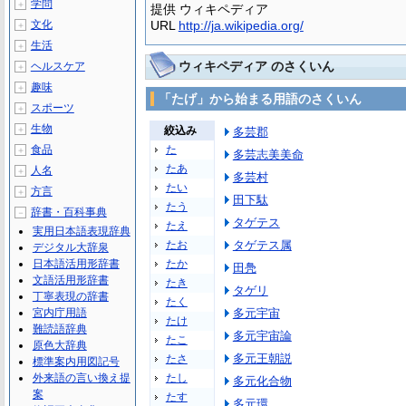
学問
＋
提供 ウィキペディア
文化
URL
http://ja.wikipedia.org/
＋
生活
＋
ウィキペディア のさくいん
ヘルスケア
＋
趣味
＋
「たげ」から始まる用語のさくいん
スポーツ
＋
生物
＋
絞込み
多芸郡
食品
た
＋
多芸志美美命
たあ
人名
＋
多芸村
たい
方言
＋
田下駄
たう
辞書・百科事典
－
タゲテス
たえ
実用日本語表現辞典
たお
タゲテス属
デジタル大辞泉
日本語活用形辞書
たか
田鳧
文語活用形辞書
たき
タゲリ
丁寧表現の辞書
たく
宮内庁用語
多元宇宙
たけ
難読語辞典
多元宇宙論
たこ
原色大辞典
多元王朝説
たさ
標準案内用図記号
外来語の言い換え提
たし
多元化合物
案
たす
多元環