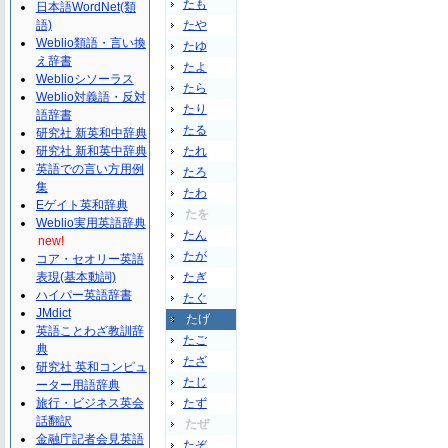
たも
日本語WordNet(類
語)
たや
Weblio類語・言い換
たゆ
え辞書
たよ
Weblioシソーラス
たら
Weblio対義語・反対
たり
語辞書
たる
研究社 新英和中辞典
研究社 新和英中辞典
たれ
英語での言い方用例
たろ
集
たわ
Eゲイト英和辞典
たを
Weblio実用英語辞典
たん
new!
たが
コア・セオリー英語
表現(基本動詞)
たぎ
ハイパー英語辞書
たぐ
JMdict
たげ
英語ことわざ教訓辞
たご
典
たざ
研究社 英和コンピュ
たじ
ーター用語辞典
旅行・ビジネス英会
たず
話翻訳
たぜ
金融庁記者会見英語
たぞ