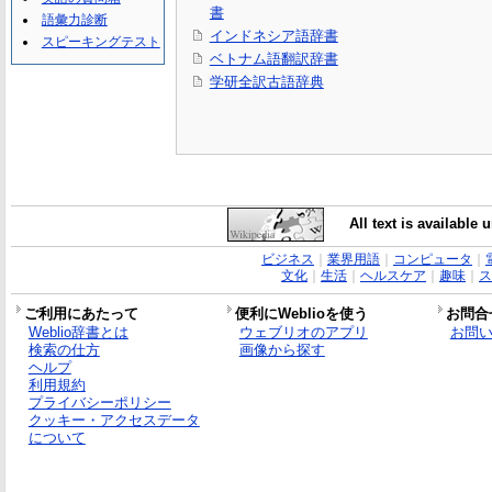
書
語彙力診断
インドネシア語辞書
スピーキングテスト
ベトナム語翻訳辞書
学研全訳古語辞典
All text is available
ビジネス
｜
業界用語
｜
コンピュータ
｜
文化
｜
生活
｜
ヘルスケア
｜
趣味
｜
ス
ご利用にあたって
便利にWeblioを使う
お問合
Weblio辞書とは
ウェブリオのアプリ
お問
検索の仕方
画像から探す
ヘルプ
利用規約
プライバシーポリシー
クッキー・アクセスデータ
について