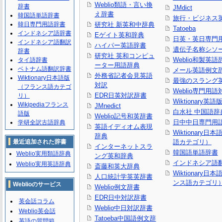
Weblio類語・言い換
辞書
JMdict
え辞書
韓国語単語辞書
旅行・ビジネス
韓日専門用語辞書
研究社 新英和中辞典
Tatoeba
インドネシア語辞書
Eゲイト英和辞典
日英・英日専門
インドネシア語翻訳
ハイパー英語辞書
遺伝子名称シソ
辞書
研究社 英和コンピュ
Weblio和製英語
タイ語辞書
ーター用語辞典
ベトナム語翻訳辞書
メール英語例文
外務省記者会見英語
Wiktionary日本語版
最強のスラング
対訳
（フランス語カテゴ
Weblio専門用
EDR日英対訳辞書
リ）
Wiktionary英語
Wikipediaフランス
JMnedict
白水社 中国語辞
語版
Weblio記号和英辞書
日中中日専門用
学研全訳古語辞典
英語イディオム表現
Wiktionary日
辞典
最近追加された辞書
語カテゴリ）
インターネットスラ
韓国語単語辞書
Weblio実用類語辞典
ング英和辞典
インドネシア語
Weblio実用英語辞典
斎藤和英大辞典
Wiktionary日
人口統計学英英辞書
ンス語カテゴリ
Weblioのサービス
Weblio例文辞書
EDR日中対訳辞書
英会話コラム
Weblio中日対訳辞書
Weblio英会話
Tatoeba中国語例文辞
英語の質問箱