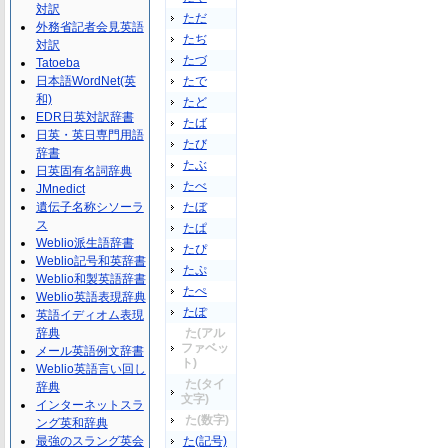
対訳
ただ
外務省記者会見英語
たぢ
対訳
たづ
Tatoeba
日本語WordNet(英
たで
和)
たど
EDR日英対訳辞書
たば
日英・英日専門用語
たび
辞書
たぶ
日英固有名詞辞典
たべ
JMnedict
遺伝子名称シソーラ
たぼ
ス
たぱ
Weblio派生語辞書
たぴ
Weblio記号和英辞書
たぷ
Weblio和製英語辞書
たぺ
Weblio英語表現辞典
たぽ
英語イディオム表現
辞典
た(アル
ファベッ
メール英語例文辞書
ト)
Weblio英語言い回し
た(タイ
辞典
文字)
インターネットスラ
た(数字)
ング英和辞典
最強のスラング英会
た(記号)