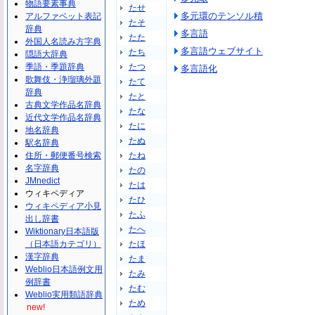
物語要素事典
たせ
多元環のテンソル積
アルファベット表記
たそ
辞典
多言語
たた
外国人名読み方字典
多言語ウェブサイト
たち
隠語大辞典
季語・季題辞典
たつ
多言語化
歌舞伎・浄瑠璃外題
たて
辞典
たと
古典文学作品名辞典
たな
近代文学作品名辞典
たに
地名辞典
たぬ
駅名辞典
住所・郵便番号検索
たね
名字辞典
たの
JMnedict
たは
ウィキペディア
たひ
ウィキペディア小見
たふ
出し辞書
たへ
Wiktionary日本語版
（日本語カテゴリ）
たほ
漢字辞典
たま
Weblio日本語例文用
たみ
例辞書
たむ
Weblio実用類語辞典
ため
new!