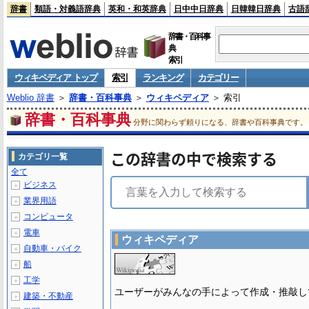
辞書
類語・対義語辞典
英和・和英辞典
日中中日辞典
日韓韓日辞典
古語
辞書・百科事
典
索引
ウィキペディア トップ
索引
ランキング
カテゴリー
Weblio 辞書
＞
辞書・百科事典
＞
ウィキペディア
＞ 索引
辞書・百科事典
分野に関わらず頼りになる、辞書や百科事典です。
この辞書の中で検索する
カテゴリ一覧
全て
ビジネス
＋
業界用語
＋
コンピュータ
＋
電車
＋
ウィキペディア
自動車・バイク
＋
船
＋
工学
＋
ユーザーがみんなの手によって作成・推敲し
建築・不動産
＋