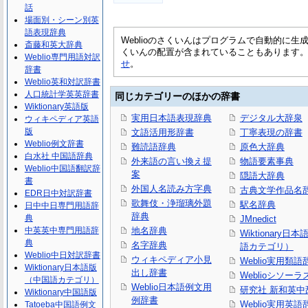
話
場面別・シーン別英
語表現辞典
Weblioのさくいんはプログラムで自動的に
斎藤和英大辞典
くいんの配置が含まれていることもあります
Weblio専門用語対訳
せ
。
辞書
Weblio英和対訳辞書
人口統計学英英辞書
同じカテゴリーのほかの辞書
Wiktionary英語版
実用日本語表現辞典
デジタル大辞泉
ウィキペディア英語
版
文語活用形辞書
丁寧表現の辞書
Weblio例文辞書
難読語辞典
原色大辞典
白水社 中国語辞典
外来語の言い換え提
物語要素事典
Weblio中国語翻訳辞
案
隠語大辞典
書
外国人名読み方字典
古典文学作品名
EDR日中対訳辞書
歌舞伎・浄瑠璃外題
駅名辞典
日中中日専門用語辞
辞典
典
JMnedict
中英英中専門用語辞
地名辞典
Wiktionary日
典
名字辞典
語カテゴリ）
Weblio中日対訳辞書
ウィキペディア小見
Weblio実用類語
Wiktionary日本語版
出し辞書
Weblioシソーラ
（中国語カテゴリ）
Weblio日本語例文用
研究社 新和英中
Wiktionary中国語版
例辞書
Weblio実用英語
Tatoeba中国語例文