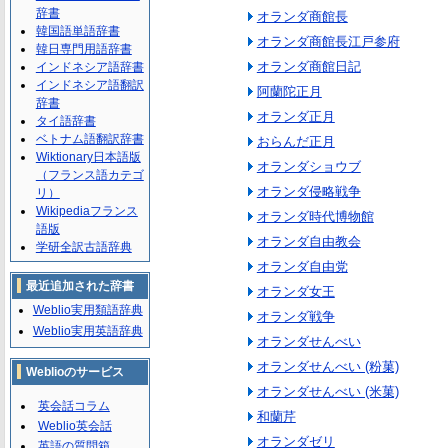
辞書
オランダ商館長
韓国語単語辞書
オランダ商館長江戸参府
韓日専門用語辞書
オランダ商館日記
インドネシア語辞書
インドネシア語翻訳
阿蘭陀正月
辞書
オランダ正月
タイ語辞書
ベトナム語翻訳辞書
おらんだ正月
Wiktionary日本語版
オランダショウブ
（フランス語カテゴ
オランダ侵略戦争
リ）
Wikipediaフランス
オランダ時代博物館
語版
オランダ自由教会
学研全訳古語辞典
オランダ自由党
最近追加された辞書
オランダ女王
Weblio実用類語辞典
オランダ戦争
Weblio実用英語辞典
オランダせんべい
オランダせんべい (粉菓)
Weblioのサービス
オランダせんべい (米菓)
英会話コラム
和蘭芹
Weblio英会話
オランダゼリ
英語の質問箱