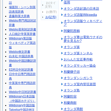
借用
話
お(タイ
文字)
場面別・シーン別英
オランダ語起源の日本語
語表現辞典
お(数字)
オランダ語版Wikipedia
斎藤和英大辞典
お(記号)
Weblio専門用語対訳
オランダ語版ウィキペディ
ア
辞書
Weblio英和対訳辞書
阿蘭陀西鶴
人口統計学英英辞書
オランダ妻は電気ウナギの
Wiktionary英語版
夢を見るか?
ウィキペディア英語
オランダ坂
版
Weblio例文辞書
オランダ坂トンネル
白水社 中国語辞典
おらんだ左近事件帖
Weblio中国語翻訳辞
書
オランダサッカー協会
EDR日中対訳辞書
和蘭獅子頭
日中中日専門用語辞
オランダシシガシラ
典
中英英中専門用語辞
オランダ室内管弦楽団
典
オランダ島
Weblio中日対訳辞書
Wiktionary日本語版
阿蘭陀宿
（中国語カテゴリ）
和蘭商館
Wiktionary中国語版
オランダ商館
Tatoeba中国語例文