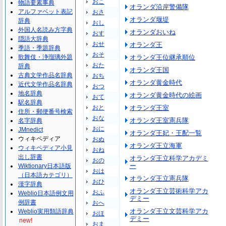
おこ
物語要素事典
オランダ沿岸警備隊
アルファベット表記
おさ
オランダ堰堤
辞典
おし
外国人名読み方字典
オランダおいね
おす
隠語大辞典
おせ
オランダ王
季語・季題辞典
おそ
歌舞伎・浄瑠璃外題
オランダ王位継承順位
おた
辞典
オランダ王国
古典文学作品名辞典
おち
オランダ黄金時代
近代文学作品名辞典
おつ
地名辞典
オランダ黄金時代の絵画
おて
駅名辞典
おと
オランダ王室
住所・郵便番号検索
おな
オランダ王室憲兵隊
名字辞典
おに
JMnedict
オランダ王妃・王配一覧
ウィキペディア
おぬ
オランダ王立海軍
ウィキペディア小見
おね
出し辞書
オランダ王立科学アカデミ
おの
ー
Wiktionary日本語版
おは
（日本語カテゴリ）
オランダ王立憲兵隊
おひ
漢字辞典
オランダ王立芸術科学アカ
おふ
Weblio日本語例文用
デミー
例辞書
おへ
オランダ王立文芸科学アカ
Weblio実用類語辞典
おほ
デミー
new!
おま