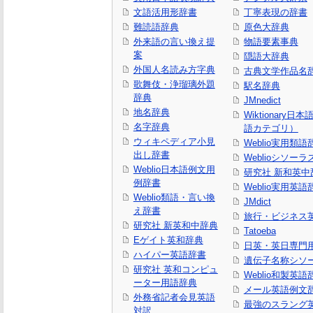
文語活用形辞書
丁寧表現の辞書
難読語辞典
原色大辞典
外来語の言い換え提
物語要素事典
案
隠語大辞典
外国人名読み方字典
古典文学作品名
歌舞伎・浄瑠璃外題
駅名辞典
辞典
JMnedict
地名辞典
Wiktionary日
名字辞典
語カテゴリ）
ウィキペディア小見
Weblio実用類語
出し辞書
Weblioシソーラ
Weblio日本語例文用
研究社 新和英中
例辞書
Weblio実用英語
Weblio類語・言い換
JMdict
え辞書
旅行・ビジネス
研究社 新英和中辞典
Tatoeba
Eゲイト英和辞典
日英・英日専門
ハイパー英語辞書
遺伝子名称シソ
研究社 英和コンピュ
Weblio和製英語
ーター用語辞典
メール英語例文
外務省記者会見英語
最強のスラング
対訳