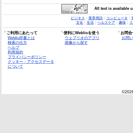
All text is available
ビジネス
｜
業界用語
｜
コンピュータ
｜
文化
｜
生活
｜
ヘルスケア
｜
趣味
｜
ス
ご利用にあたって
便利にWeblioを使う
お問合
Weblio辞書とは
ウェブリオのアプリ
お問
検索の仕方
画像から探す
ヘルプ
利用規約
プライバシーポリシー
クッキー・アクセスデータ
について
©2026