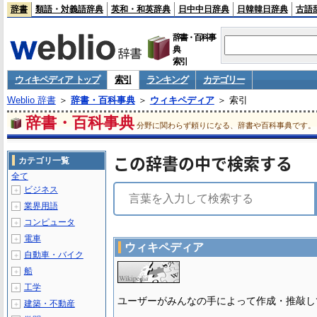
辞書
類語・対義語辞典
英和・和英辞典
日中中日辞典
日韓韓日辞典
古語
辞書・百科事
典
索引
ウィキペディア トップ
索引
ランキング
カテゴリー
Weblio 辞書
＞
辞書・百科事典
＞
ウィキペディア
＞ 索引
辞書・百科事典
分野に関わらず頼りになる、辞書や百科事典です。
この辞書の中で検索する
カテゴリ一覧
全て
ビジネス
＋
業界用語
＋
コンピュータ
＋
電車
＋
ウィキペディア
自動車・バイク
＋
船
＋
工学
＋
ユーザーがみんなの手によって作成・推敲し
建築・不動産
＋