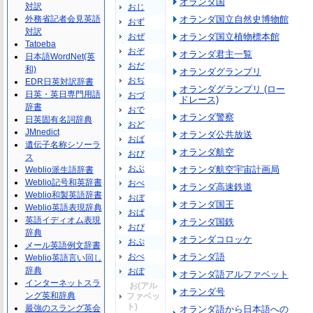
オランダ国
対訳
おじ
外務省記者会見英語
オランダ国立自然史博物館
おず
対訳
おぜ
オランダ国立植物標本館
Tatoeba
おぞ
オランダ君主一覧
日本語WordNet(英
おだ
和)
オランダグランプリ
おぢ
EDR日英対訳辞書
オランダグランプリ (ロー
日英・英日専門用語
おづ
ドレース)
辞書
おで
オランダ警察
日英固有名詞辞典
おど
JMnedict
オランダ公共放送
おば
遺伝子名称シソーラ
オランダ航空
おび
ス
おぶ
オランダ航空宇宙計画局
Weblio派生語辞書
Weblio記号和英辞書
おべ
オランダ高速鉄道
Weblio和製英語辞書
おぼ
オランダ国王
Weblio英語表現辞典
おぱ
英語イディオム表現
オランダ国鉄
おぴ
辞典
オランダコロッケ
おぷ
メール英語例文辞書
おぺ
オランダ語
Weblio英語言い回し
辞典
おぽ
オランダ語アルファベット
インターネットスラ
お(アル
オランダ号
ング英和辞典
ファベッ
ト)
最強のスラング英会
オランダ語から日本語への