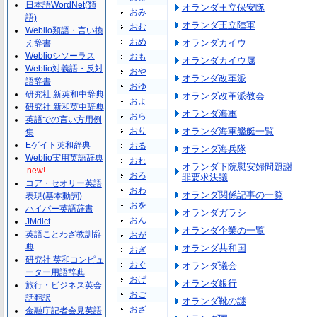
日本語WordNet(類
オランダ王立保安隊
おみ
語)
オランダ王立陸軍
おむ
Weblio類語・言い換
おめ
オランダカイウ
え辞書
Weblioシソーラス
おも
オランダカイウ属
Weblio対義語・反対
おや
オランダ改革派
語辞書
おゆ
研究社 新英和中辞典
オランダ改革派教会
およ
研究社 新和英中辞典
オランダ海軍
おら
英語での言い方用例
おり
オランダ海軍艦艇一覧
集
Eゲイト英和辞典
おる
オランダ海兵隊
Weblio実用英語辞典
おれ
オランダ下院慰安婦問題謝
new!
おろ
罪要求決議
コア・セオリー英語
おわ
オランダ関係記事の一覧
表現(基本動詞)
おを
ハイパー英語辞書
オランダガラシ
おん
JMdict
オランダ企業の一覧
英語ことわざ教訓辞
おが
典
オランダ共和国
おぎ
研究社 英和コンピュ
おぐ
オランダ議会
ーター用語辞典
おげ
オランダ銀行
旅行・ビジネス英会
おご
話翻訳
オランダ靴の謎
おざ
金融庁記者会見英語