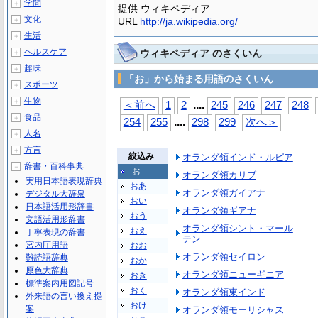
学問
＋
提供 ウィキペディア
文化
＋
URL
http://ja.wikipedia.org/
生活
＋
ヘルスケア
ウィキペディア のさくいん
＋
趣味
＋
「お」から始まる用語のさくいん
スポーツ
＋
生物
＋
...
.
＜前へ
1
2
245
246
247
248
食品
＋
...
.
254
255
298
299
次へ＞
人名
＋
方言
＋
絞込み
オランダ領インド・ルピア
辞書・百科事典
－
お
オランダ領カリブ
実用日本語表現辞典
おあ
オランダ領ガイアナ
デジタル大辞泉
おい
日本語活用形辞書
オランダ領ギアナ
おう
文語活用形辞書
オランダ領シント・マール
おえ
丁寧表現の辞書
テン
宮内庁用語
おお
オランダ領セイロン
難読語辞典
おか
原色大辞典
オランダ領ニューギニア
おき
標準案内用図記号
おく
オランダ領東インド
外来語の言い換え提
おけ
案
オランダ領モーリシャス