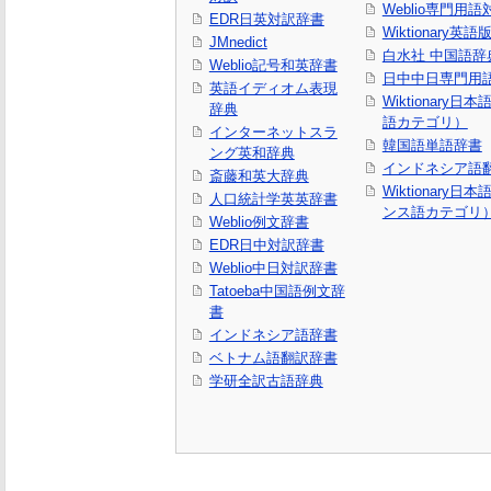
Weblio専門用
EDR日英対訳辞書
Wiktionary英語
JMnedict
白水社 中国語辞
Weblio記号和英辞書
日中中日専門用
英語イディオム表現
Wiktionary日
辞典
語カテゴリ）
インターネットスラ
韓国語単語辞書
ング英和辞典
インドネシア語
斎藤和英大辞典
Wiktionary日
人口統計学英英辞書
ンス語カテゴリ
Weblio例文辞書
EDR日中対訳辞書
Weblio中日対訳辞書
Tatoeba中国語例文辞
書
インドネシア語辞書
ベトナム語翻訳辞書
学研全訳古語辞典