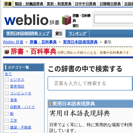
辞書
類語・対義語辞典
英和・和英辞典
日中中日辞典
日韓韓日辞典
古語
辞書・百科事
典
索引
実用日本語表現辞典 トップ
索引
ランキング
Weblio 辞書
＞
辞書・百科事典
＞
実用日本語表現辞典
＞ 索引
辞書・百科事典
分野に関わらず頼りになる、辞書や百科事典です。
この辞書の中で検索する
カテゴリ一覧
全て
ビジネス
＋
業界用語
＋
コンピュータ
＋
電車
＋
実用日本語表現辞典
自動車・バイク
＋
船
＋
工学
＋
日常でよく耳にし、特に実用的な場面で利用
建築・不動産
＋
説しています。