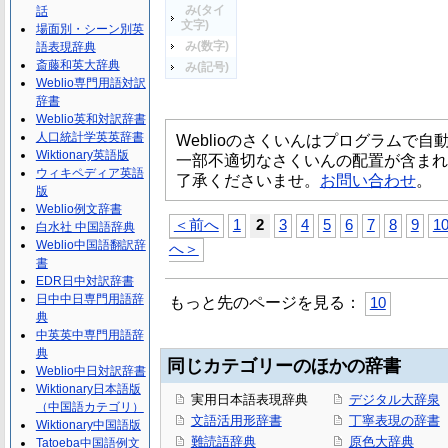
み(タイ
話
文字)
場面別・シーン別英
み(数字)
語表現辞典
斎藤和英大辞典
み(記号)
Weblio専門用語対訳
辞書
Weblio英和対訳辞書
人口統計学英英辞書
Weblioのさくいんはプログラムで
Wiktionary英語版
一部不適切なさくいんの配置が含まれ
ウィキペディア英語
了承くださいませ。
お問い合わせ
。
版
Weblio例文辞書
＜前へ
1
2
3
4
5
6
7
8
9
1
白水社 中国語辞典
Weblio中国語翻訳辞
へ＞
書
EDR日中対訳辞書
日中中日専門用語辞
もっと先のページを見る：
10
典
中英英中専門用語辞
典
同じカテゴリーのほかの辞書
Weblio中日対訳辞書
Wiktionary日本語版
実用日本語表現辞典
デジタル大辞泉
（中国語カテゴリ）
文語活用形辞書
丁寧表現の辞書
Wiktionary中国語版
難読語辞典
原色大辞典
Tatoeba中国語例文