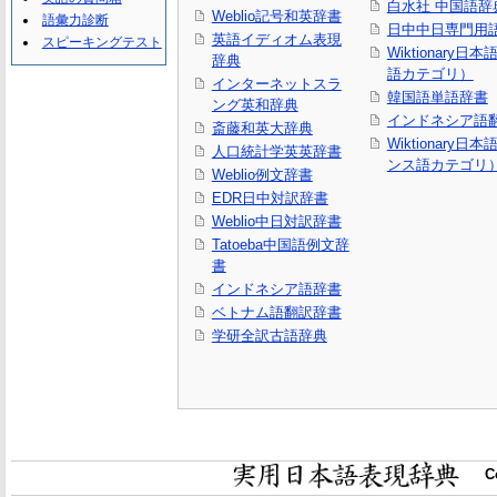
白水社 中国語辞
Weblio記号和英辞書
語彙力診断
日中中日専門用
英語イディオム表現
スピーキングテスト
Wiktionary日
辞典
語カテゴリ）
インターネットスラ
韓国語単語辞書
ング英和辞典
インドネシア語
斎藤和英大辞典
Wiktionary日
人口統計学英英辞書
ンス語カテゴリ
Weblio例文辞書
EDR日中対訳辞書
Weblio中日対訳辞書
Tatoeba中国語例文辞
書
インドネシア語辞書
ベトナム語翻訳辞書
学研全訳古語辞典
C