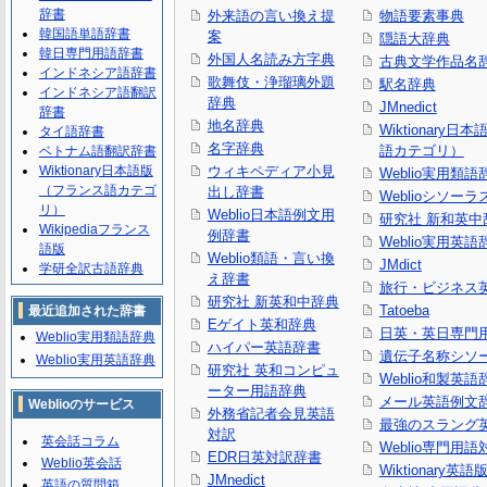
辞書
外来語の言い換え提
物語要素事典
韓国語単語辞書
案
隠語大辞典
韓日専門用語辞書
外国人名読み方字典
古典文学作品名
インドネシア語辞書
歌舞伎・浄瑠璃外題
駅名辞典
インドネシア語翻訳
辞典
JMnedict
辞書
地名辞典
Wiktionary日
タイ語辞書
名字辞典
語カテゴリ）
ベトナム語翻訳辞書
Wiktionary日本語版
ウィキペディア小見
Weblio実用類語
（フランス語カテゴ
出し辞書
Weblioシソーラ
リ）
Weblio日本語例文用
研究社 新和英中
Wikipediaフランス
例辞書
Weblio実用英語
語版
Weblio類語・言い換
JMdict
学研全訳古語辞典
え辞書
旅行・ビジネス
研究社 新英和中辞典
Tatoeba
最近追加された辞書
Eゲイト英和辞典
日英・英日専門
Weblio実用類語辞典
ハイパー英語辞書
遺伝子名称シソ
Weblio実用英語辞典
研究社 英和コンピュ
Weblio和製英語
ーター用語辞典
メール英語例文
Weblioのサービス
外務省記者会見英語
最強のスラング
対訳
英会話コラム
Weblio専門用
EDR日英対訳辞書
Weblio英会話
Wiktionary英語
JMnedict
英語の質問箱