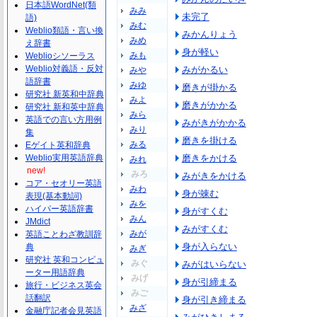
日本語WordNet(類
みみ
未完了
語)
みむ
Weblio類語・言い換
みかんりょう
みめ
え辞書
身が軽い
みも
Weblioシソーラス
Weblio対義語・反対
みがかるい
みや
語辞書
みゆ
磨きが掛かる
研究社 新英和中辞典
みよ
磨きがかかる
研究社 新和英中辞典
みら
英語での言い方用例
みがきがかかる
みり
集
磨きを掛ける
みる
Eゲイト英和辞典
Weblio実用英語辞典
磨きをかける
みれ
new!
みろ
みがきをかける
コア・セオリー英語
みわ
身が竦む
表現(基本動詞)
みを
ハイパー英語辞書
身がすくむ
みん
JMdict
みがすくむ
みが
英語ことわざ教訓辞
身が入らない
典
みぎ
研究社 英和コンピュ
みぐ
みがはいらない
ーター用語辞典
みげ
身が引締まる
旅行・ビジネス英会
みご
話翻訳
身が引き締まる
みざ
金融庁記者会見英語