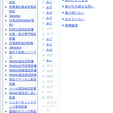
みがひきしまる
みじ
対訳
身が引き締まる思い
外務省記者会見英語
みず
対訳
みぜ
身が持たない
Tatoeba
みぞ
みがもたない
日本語WordNet(英
みだ
和)
身柄確保
みぢ
EDR日英対訳辞書
みづ
日英・英日専門用語
辞書
みで
日英固有名詞辞典
みど
JMnedict
みば
遺伝子名称シソーラ
みび
ス
みぶ
Weblio派生語辞書
みべ
Weblio記号和英辞書
Weblio和製英語辞書
みぼ
Weblio英語表現辞典
みぱ
英語イディオム表現
みぴ
辞典
みぷ
メール英語例文辞書
みぺ
Weblio英語言い回し
みぽ
辞典
インターネットスラ
み(アル
ファベッ
ング英和辞典
ト)
最強のスラング英会