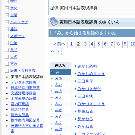
学問
＋
提供 実用日本語表現辞典
文化
＋
生活
＋
実用日本語表現辞典 のさくいん
ヘルスケア
＋
趣味
＋
「み」から始まる用語のさくいん
スポーツ
＋
生物
＋
＜前へ
1
2
3
4
5
6
7
8
9
1
食品
＋
へ＞
人名
＋
方言
＋
絞込み
みかじめ料
辞書・百科事典
－
み
みかじめりょう
実用日本語表現辞典
みあ
三日月形
デジタル大辞泉
みい
日本語活用形辞書
みかづきがた
みう
文語活用形辞書
三日月状
みえ
丁寧表現の辞書
みお
みかづきじょう
宮内庁用語
難読語辞典
みか
見兼ねる
原色大辞典
みき
見かねる
標準案内用図記号
みく
外来語の言い換え提
みかねる
みけ
案
ミカファンギン