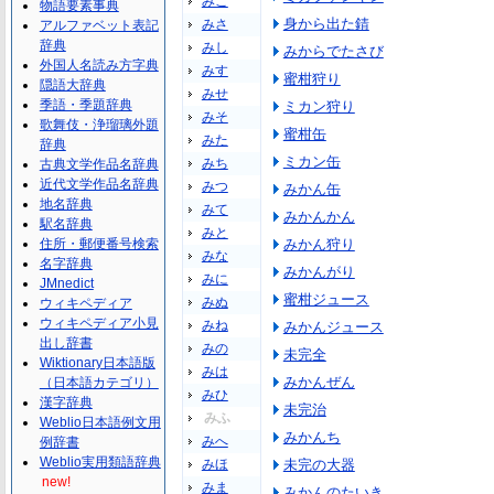
みこ
物語要素事典
身から出た錆
みさ
アルファベット表記
辞典
みし
みからでたさび
外国人名読み方字典
みす
蜜柑狩り
隠語大辞典
みせ
季語・季題辞典
ミカン狩り
みそ
歌舞伎・浄瑠璃外題
蜜柑缶
みた
辞典
ミカン缶
みち
古典文学作品名辞典
近代文学作品名辞典
みつ
みかん缶
地名辞典
みて
みかんかん
駅名辞典
みと
住所・郵便番号検索
みかん狩り
みな
名字辞典
みかんがり
みに
JMnedict
蜜柑ジュース
みぬ
ウィキペディア
ウィキペディア小見
みね
みかんジュース
出し辞書
みの
未完全
Wiktionary日本語版
みは
みかんぜん
（日本語カテゴリ）
みひ
漢字辞典
未完治
みふ
Weblio日本語例文用
みかんち
みへ
例辞書
Weblio実用類語辞典
みほ
未完の大器
new!
みま
みかんのたいき