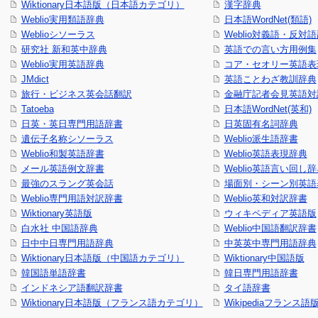
Wiktionary日本語版（日本語カテゴリ）
漢字辞典
Weblio実用類語辞典
日本語WordNet(類語)
Weblioシソーラス
Weblio対義語・反対
研究社 新和英中辞典
英語での言い方用例集
Weblio実用英語辞典
コア・セオリー英語表現
JMdict
英語ことわざ教訓辞典
旅行・ビジネス英会話翻訳
金融庁記者会見英語対
Tatoeba
日本語WordNet(英和)
日英・英日専門用語辞書
日英固有名詞辞典
遺伝子名称シソーラス
Weblio派生語辞書
Weblio和製英語辞書
Weblio英語表現辞典
メール英語例文辞書
Weblio英語言い回し
最強のスラング英会話
場面別・シーン別英語
Weblio専門用語対訳辞書
Weblio英和対訳辞書
Wiktionary英語版
ウィキペディア英語版
白水社 中国語辞典
Weblio中国語翻訳辞書
日中中日専門用語辞典
中英英中専門用語辞典
Wiktionary日本語版（中国語カテゴリ）
Wiktionary中国語版
韓国語単語辞書
韓日専門用語辞書
インドネシア語翻訳辞書
タイ語辞書
Wiktionary日本語版（フランス語カテゴリ）
Wikipediaフランス語