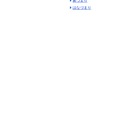
鼻づまり
はなづまり