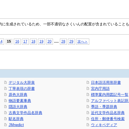
自動的に生成されているため、一部不適切なさくいんの配置が含まれていること
...
.
14
15
16
17
18
19
20
28
29
次へ＞
デジタル大辞泉
日本語活用形辞書
丁寧表現の辞書
宮内庁用語
原色大辞典
標準案内用図記号一覧
物語要素事典
アルファベット表記辞
隠語大辞典
季語・季題辞典
古典文学作品名辞典
近代文学作品名辞典
駅名辞典
住所・郵便番号検索
JMnedict
ウィキペディア