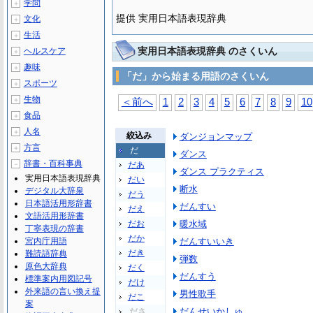
学問
＋
提供 実用日本語表現辞典
文化
＋
生活
＋
実用日本語表現辞典 のさくいん
ヘルスケア
＋
趣味
＋
「だ」から始まる用語のさくいん
スポーツ
＋
生物
＋
＜前へ
1
2
3
4
5
6
7
8
9
10
食品
＋
人名
＋
絞込み
ダンジョンマップ
方言
＋
だ
ダンス
辞書・百科事典
－
だあ
ダンス プラクティス
実用日本語表現辞典
だい
断水
デジタル大辞泉
だう
日本語活用形辞書
だんすい
だえ
文語活用形辞書
だお
暖水域
丁寧表現の辞書
だか
宮内庁用語
だんすいいき
だき
難読語辞典
弾数
原色大辞典
だく
だんすう
標準案内用図記号
だけ
外来語の言い換え提
男性歌手
だこ
案
だんせいかしゅ
ださ