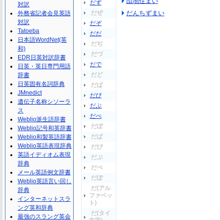
団地住まい
だず
対訳
だぜ
だんちずまい
外務省記者会見英語
対訳
だぞ
Tatoeba
だだ
日本語WordNet(英
だぢ
和)
だづ
EDR日英対訳辞書
だで
日英・英日専門用語
だど
辞書
日英固有名詞辞典
だば
JMnedict
だび
遺伝子名称シソーラ
だぶ
ス
だべ
Weblio派生語辞書
だぼ
Weblio記号和英辞書
だぱ
Weblio和製英語辞書
Weblio英語表現辞典
だぴ
英語イディオム表現
だぷ
辞典
だぺ
メール英語例文辞書
だぽ
Weblio英語言い回し
だ(アル
辞典
ファベッ
インターネットスラ
ト)
ング英和辞典
だ(タイ
最強のスラング英会