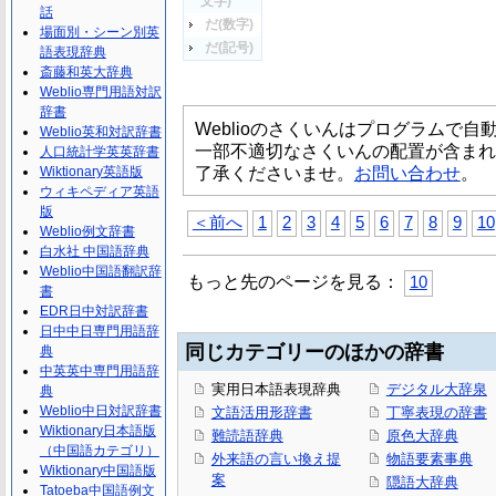
文字)
話
だ(数字)
場面別・シーン別英
だ(記号)
語表現辞典
斎藤和英大辞典
Weblio専門用語対訳
辞書
Weblioのさくいんはプログラムで
Weblio英和対訳辞書
一部不適切なさくいんの配置が含まれ
人口統計学英英辞書
了承くださいませ。
お問い合わせ
。
Wiktionary英語版
ウィキペディア英語
版
＜前へ
1
2
3
4
5
6
7
8
9
10
Weblio例文辞書
白水社 中国語辞典
Weblio中国語翻訳辞
もっと先のページを見る：
10
書
EDR日中対訳辞書
日中中日専門用語辞
同じカテゴリーのほかの辞書
典
中英英中専門用語辞
実用日本語表現辞典
デジタル大辞泉
典
Weblio中日対訳辞書
文語活用形辞書
丁寧表現の辞書
Wiktionary日本語版
難読語辞典
原色大辞典
（中国語カテゴリ）
外来語の言い換え提
物語要素事典
Wiktionary中国語版
案
隠語大辞典
Tatoeba中国語例文