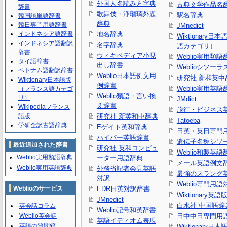
外国人名読み方字典
古典文学作品名
辞書
歌舞伎・浄瑠璃外題
駅名辞典
韓国語単語辞書
辞典
韓日専門用語辞書
JMnedict
インドネシア語辞書
地名辞典
Wiktionary日
インドネシア語翻訳
名字辞典
語カテゴリ）
辞書
ウィキペディア小見
Weblio実用類語
タイ語辞書
出し辞書
Weblioシソーラ
ベトナム語翻訳辞書
Weblio日本語例文用
研究社 新和英中
Wiktionary日本語版
例辞書
Weblio実用英語
（フランス語カテゴ
Weblio類語・言い換
リ）
JMdict
え辞書
Wikipediaフランス
旅行・ビジネス
語版
研究社 新英和中辞典
Tatoeba
学研全訳古語辞典
Eゲイト英和辞典
日英・英日専門
ハイパー英語辞書
遺伝子名称シソ
最近追加された辞書
研究社 英和コンピュ
Weblio和製英語
Weblio実用類語辞典
ーター用語辞典
メール英語例文
Weblio実用英語辞典
外務省記者会見英語
最強のスラング
対訳
Weblio専門用
Weblioのサービス
EDR日英対訳辞書
Wiktionary英語
JMnedict
白水社 中国語辞
英会話コラム
Weblio記号和英辞書
Weblio英会話
日中中日専門用
英語イディオム表現
英語の質問箱
Wiktionary日