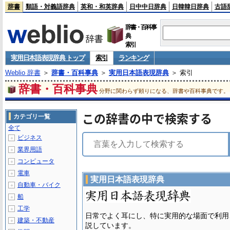
辞書
類語・対義語辞典
英和・和英辞典
日中中日辞典
日韓韓日辞典
古語
辞書・百科事
典
索引
実用日本語表現辞典 トップ
索引
ランキング
Weblio 辞書
＞
辞書・百科事典
＞
実用日本語表現辞典
＞ 索引
辞書・百科事典
分野に関わらず頼りになる、辞書や百科事典です。
この辞書の中で検索する
カテゴリ一覧
全て
ビジネス
＋
業界用語
＋
コンピュータ
＋
電車
＋
実用日本語表現辞典
自動車・バイク
＋
船
＋
工学
＋
日常でよく耳にし、特に実用的な場面で利用
建築・不動産
＋
説しています。