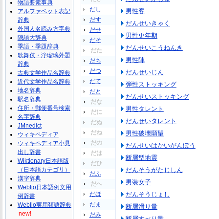
物語要素事典
だし
男性客
アルファベット表記
だす
辞典
だんせいきゃく
外国人名読み方字典
だせ
男性更年期
隠語大辞典
だそ
季語・季題辞典
だんせいこうねんき
だた
歌舞伎・浄瑠璃外題
男性陣
だち
辞典
だつ
だんせいじん
古典文学作品名辞典
だて
近代文学作品名辞典
弾性ストッキング
地名辞典
だと
だんせいストッキング
駅名辞典
だな
住所・郵便番号検索
男性タレント
だに
名字辞典
だんせいタレント
だぬ
JMnedict
だね
男性破壊願望
ウィキペディア
だの
ウィキペディア小見
だんせいはかいがんぼう
出し辞書
だは
断層型地震
Wiktionary日本語版
だひ
（日本語カテゴリ）
だんそうがたじしん
だふ
漢字辞典
男装女子
だへ
Weblio日本語例文用
だほ
だんそうじょし
例辞書
だま
Weblio実用類語辞典
断層滑り量
new!
だみ
断層すべり量