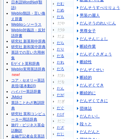
日本語WordNet(類
だむ
だんそうすべりりょう
語)
だめ
Weblio類語・言い換
男装の麗人
だも
え辞書
だんそうのれいじん
だや
Weblioシソーラス
だゆ
Weblio対義語・反対
男尊女子
語辞書
だよ
だんそんじょし
研究社 新英和中辞典
だら
断続作業
研究社 新和英中辞典
だり
英語での言い方用例
だんぞくさぎょう
だる
集
断続性
だれ
Eゲイト英和辞典
だろ
Weblio実用英語辞典
だんぞくせい
new!
だわ
断続的
コア・セオリー英語
だを
だんぞくてき
表現(基本動詞)
だん
ハイパー英語辞書
断続的に
だが
JMdict
だんぞくてきに
だぎ
英語ことわざ教訓辞
だぐ
典
団体誌
研究社 英和コンピュ
だげ
だんたいし
ーター用語辞典
だご
段々と
旅行・ビジネス英会
だざ
話翻訳
だんだんと
だじ
金融庁記者会見英語