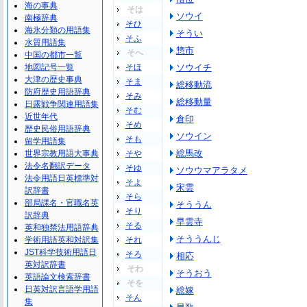
海の事典
そは
ソウイ
南極辞典
そひ
海氷分類の用語集
そうい
そふ
水質用語集
惣市
そへ
中国の都市一覧
地図記号一覧
そほ
ソウイチ
大津の歴史事典
そま
総移動流
防府歴史用語辞典
そみ
総移動量
日露戦争関連用語集
そむ
近世年代
倉印
そめ
歴史民俗用語辞典
ソウイン
そも
留学用語集
総馬改
世界宗教用語大事典
そや
法令名翻訳データ
そゆ
ソウウマアラタメ
法令用語日英標準対
そよ
宋雲
訳辞書
そら
部局課名・官職名英
そううん
そり
訳辞典
早雲寺
そる
英和独禁法用語辞典
そううんじ
学術用語英和対訳集
それ
JST科学技術用語日
そろ
相応
英対訳辞書
そわ
そうおう
英語論文検索辞書
そを
日英対訳言語学用語
総嫁
そん
集