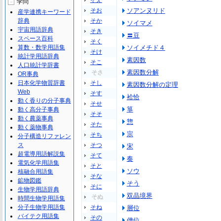
そえ
学問
－
そお
ソアンヌリド
産学連携キーワード
辞典
そか
ソイマメ
宇宙用語辞典
そき
〓豆
スペース百科
そく
算数・数学用語集
ソイメチド４
そけ
統計学用語辞典
素因数
そこ
人口統計学辞書
素因数分解
そさ
OR事典
日本化学物質辞書
そし
素因数分解の定理
Web
そす
袷恰
動く香りの分子事典
そせ
箏
動く高分子事典
そそ
動く農薬事典
惣
そた
動く薬物事典
宗
そち
分子構造リファレン
ス
そつ
宋
超電導用語解説集
そて
奏
電気化学用語集
そと
ソウ
核融合用語集
そな
鉱物図鑑
そう
そに
生物学用語辞典
双晶境界
そぬ
時間生物学用語集
分子生物学用語集
そね
層位
バイテク用語集
その
僧位