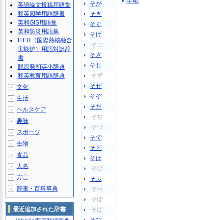
早歌
そが
英語論文投稿用語集
和英図学用語辞書
そぎ
英和GIS用語集
そぐ
英和防災用語集
そげ
ITER（国際熱核融合
そご
実験炉）用語対訳辞
そざ
書
そじ
脱原発和英小辞典
和英教育用語辞典
そず
そぜ
文化
＋
そぞ
生活
＋
そだ
ヘルスケア
＋
そぢ
趣味
＋
そづ
スポーツ
＋
そで
生物
＋
そど
食品
＋
そば
人名
＋
そび
方言
＋
そぶ
辞書・百科事典
そべ
＋
そぼ
最近追加された辞書
そぱ