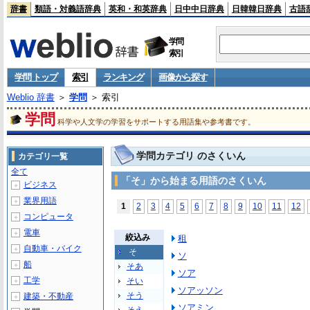
辞書
類語・対義語辞典
英和・和英辞典
日中中日辞典
日韓韓日辞典
古語
学問
索引
学問 トップ
索引
ランキング
画像から探す
Weblio 辞書
＞
学問
＞ 索引
学問
科学や人文学の学習をサポートする用語集や参考書です。
学問カテゴリ のさくいん
カテゴリ一覧
全て
「そ」から始まる用語のさくいん
ビジネス
＋
業界用語
＋
1
2
3
4
5
6
7
8
9
10
11
12
コンピュータ
＋
電車
＋
絞込み
租
自動車・バイク
＋
そ
ソ
船
＋
そあ
ソア
工学
そい
＋
ソアッソン
そう
建築・不動産
＋
ソアミン