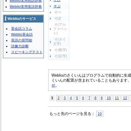
そぴ
Weblio実用類語辞典
そぷ
Weblio実用英語辞典
そぺ
そぽ
Weblioのサービス
そ(アル
英会話コラム
ファベッ
ト)
Weblio英会話
そ(タイ
英語の質問箱
文字)
語彙力診断
そ(数字)
スピーキングテスト
そ(記号)
Weblioのさくいんはプログラムで自動的に
くいんの配置が含まれていることもあります
せ
。
1
2
3
4
5
6
7
8
9
10
11
12
もっと先のページを見る：
10