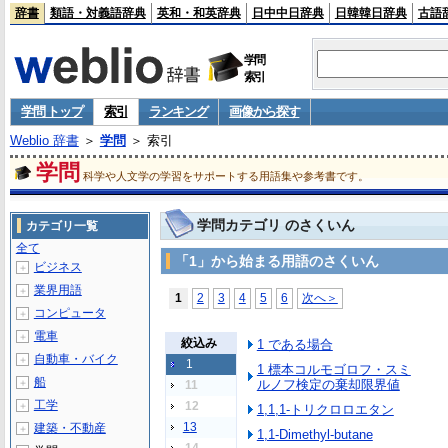
辞書
類語・対義語辞典
英和・和英辞典
日中中日辞典
日韓韓日辞典
古語
学問
索引
学問 トップ
索引
ランキング
画像から探す
Weblio 辞書
＞
学問
＞ 索引
学問
科学や人文学の学習をサポートする用語集や参考書です。
学問カテゴリ のさくいん
カテゴリ一覧
全て
「1」から始まる用語のさくいん
ビジネス
＋
業界用語
＋
1
2
3
4
5
6
次へ＞
コンピュータ
＋
電車
＋
絞込み
1 である場合
自動車・バイク
＋
1
1 標本コルモゴロフ・スミ
船
＋
ルノフ検定の棄却限界値
11
工学
12
＋
1,1,1-トリクロロエタン
13
建築・不動産
＋
1,1-Dimethyl-butane