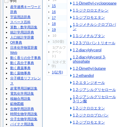
14
学問
－
1,1-Dimethyl-cyclopropane
15
産学連携キーワード
1,1-ジクロロエチレン
辞典
16
宇宙用語辞典
1,1-ジブロモエタン
17
スペース百科
18
1,1-ジメチルシクロプロパ
算数・数学用語集
ン
19
統計学用語辞典
10
1,1-ジメチルブタン
人口統計学辞書
1(50音)
OR事典
1,2,3-プロパントリオール
日本化学物質辞書
1(アルフ
1,2-diacylglycerol
ァベッ
Web
ト)
1,2-diacylglycerol 3-
動く香りの分子事典
phosphate
1(タイ文
動く高分子事典
字)
動く農薬事典
1,2-Dimethyl-butane
1(記号)
動く薬物事典
1,2-ethandiol
分子構造リファレン
1,2-エタンジオール
ス
超電導用語解説集
1,2-ジアシルグリセロール
電気化学用語集
1,2-ジアシルグリセロール
核融合用語集
3-リン酸
鉱物図鑑
1,2-ジクロロエタン
生物学用語辞典
時間生物学用語集
1,2-ジクロロプロパン
分子生物学用語集
1,2-ジブロモエタン
バイテク用語集