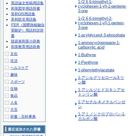
1-(2,6,6-trimethyl-1-
英語論文投稿用語集
cyclohexen-1-yl)-1-pentene-
和英図学用語辞書
3-one
英和GIS用語集
1-(2,6,6-trimethyl-2-
英和防災用語集
cyclohexen-1-yl)-1-penten-
ITER（国際熱核融合
3-one
実験炉）用語対訳辞
1-acylglycerol 3-phosphate
書
脱原発和英小辞典
1-aminocyclopropane-1-
和英教育用語辞典
carboxylic acid
文化
＋
1-Buthyne
生活
＋
1-Penthyne
ヘルスケア
＋
1-phenylethylacetate
趣味
＋
1-アシルグリセロール3-リ
スポーツ
ン酸
＋
生物
＋
1-アシルジヒドロキシアセ
トンリン酸
食品
＋
1-アセチル-4-メチルベンゼ
人名
＋
ン
方言
＋
1-アミノシクロプロパン-1-
辞書・百科事典
＋
カルボン酸
最近追加された辞書