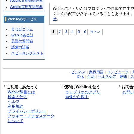
Weblio実用類語辞典
Weblio実用英語辞典
Weblioのさくいんはプログラムで自動的に
くいんの配置が含まれていることもあります
せ
。
Weblioのサービス
英会話コラム
1
2
3
4
5
6
次へ＞
Weblio英会話
英語の質問箱
語彙力診断
スピーキングテスト
ビジネス
｜
業界用語
｜
コンピュータ
｜
文化
｜
生活
｜
ヘルスケア
｜
趣味
｜
ス
ご利用にあたって
便利にWeblioを使う
お問合
Weblio辞書とは
ウェブリオのアプリ
お問
検索の仕方
画像から探す
ヘルプ
利用規約
プライバシーポリシー
クッキー・アクセスデータ
について