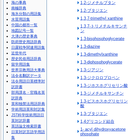
海の事典
1,2-ジメチルブタン
南極辞典
1,2-ブタジエン
海氷分類の用語集
1,3,7-trimethyl xanthine
水質用語集
中国の都市一覧
1,3,7-トリメチルキサンチ
地図記号一覧
ン
大津の歴史事典
1,3-bisphosphoglycerate
防府歴史用語辞典
1,3-diazine
日露戦争関連用語集
近世年代
1,3-dimethylxanthine
歴史民俗用語辞典
1,3-diphosphoglycerate
留学用語集
1,3-ジアジン
世界宗教用語大事典
法令名翻訳データ
1,3-ジクロロプロペン
法令用語日英標準対
1,3-ジホスホグリセリン酸
訳辞書
部局課名・官職名英
1,3-ジメチルキサンチン
訳辞典
1,3-ビスホスホグリセリン
英和独禁法用語辞典
酸
学術用語英和対訳集
1,3-ブタジエン
JST科学技術用語日
英対訳辞書
1,4グリコシド結合
英語論文検索辞書
1- acyl dihydroxyacetone
日英対訳言語学用語
phosphate
集