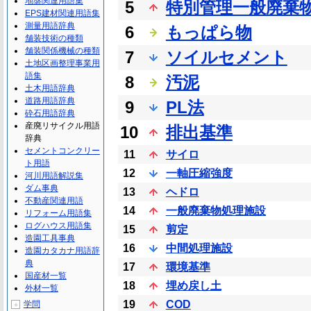
地盤関連用語集
5
特別管理一般廃棄
EPS建材関連用語集
測量用語辞典
6
もっぱら物
舗装技術の種類
舗装関係機械の種類
7
ソイルセメント
土地区画整理事業用
語集
8
汚泥
土木用語辞典
道路用語辞典
9
PL法
砕石用語辞典
産廃リサイクル用語
10
排出基準
辞典
セメントコンクリー
11
サイロ
ト用語
12
一軸圧縮強度
河川用語解説集
ダム事典
13
ヘドロ
不動産関連用語
14
一般廃棄物処理施設
リフォーム用語集
ログハウス用語集
15
剪定
造園工具事典
16
中間処理施設
造園カタカナ用語辞
典
17
環境基準
国産材一覧
18
埋め戻し土
外材一覧
19
COD
学問
＋