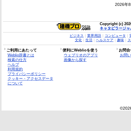
2026年
Copyright (c) 20
キャタピラージャ
ビジネス
｜
業界用語
｜
コンピュータ
｜
文化
｜
生活
｜
ヘルスケア
｜
趣味
｜
ス
ご利用にあたって
便利にWeblioを使う
お問合
Weblio辞書とは
ウェブリオのアプリ
お問
検索の仕方
画像から探す
ヘルプ
利用規約
プライバシーポリシー
クッキー・アクセスデータ
について
©2026