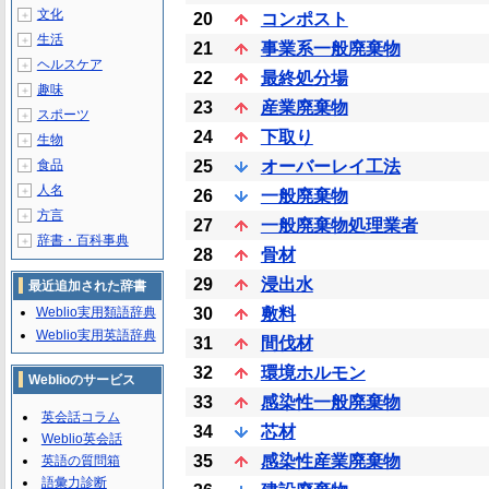
文化
＋
20
コンポスト
生活
＋
21
事業系一般廃棄物
ヘルスケア
＋
22
最終処分場
趣味
＋
23
産業廃棄物
スポーツ
＋
24
下取り
生物
＋
食品
25
オーバーレイ工法
＋
人名
＋
26
一般廃棄物
方言
＋
27
一般廃棄物処理業者
辞書・百科事典
＋
28
骨材
29
浸出水
最近追加された辞書
Weblio実用類語辞典
30
敷料
Weblio実用英語辞典
31
間伐材
32
環境ホルモン
Weblioのサービス
33
感染性一般廃棄物
英会話コラム
34
芯材
Weblio英会話
35
感染性産業廃棄物
英語の質問箱
語彙力診断