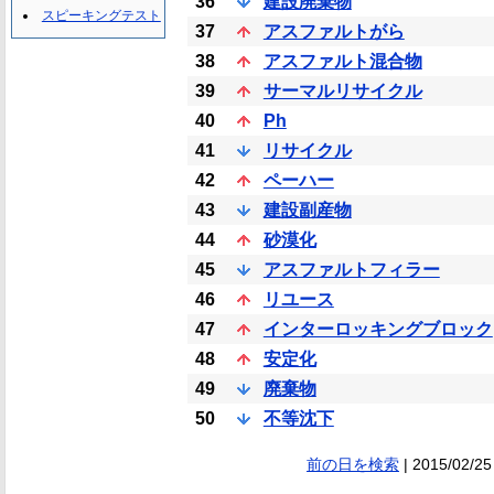
36
建設廃棄物
スピーキングテスト
37
アスファルトがら
38
アスファルト混合物
39
サーマルリサイクル
40
Ph
41
リサイクル
42
ペーハー
43
建設副産物
44
砂漠化
45
アスファルトフィラー
46
リユース
47
インターロッキングブロック
48
安定化
49
廃棄物
50
不等沈下
前の日を検索
| 2015/02/25