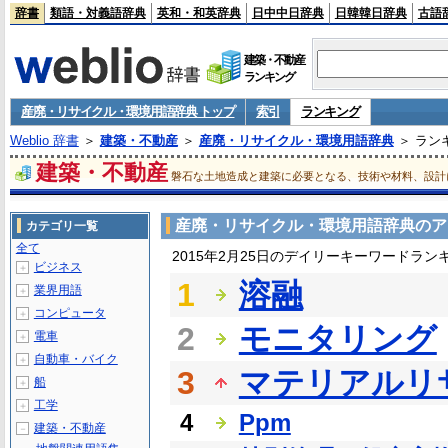
辞書
類語・対義語辞典
英和・和英辞典
日中中日辞典
日韓韓日辞典
古語
建築・不動産
ランキング
産廃・リサイクル・環境用語辞典 トップ
索引
ランキング
Weblio 辞書
＞
建築・不動産
＞
産廃・リサイクル・環境用語辞典
＞ ラン
建築・不動産
磐石な土地造成と建築に必要となる、技術や材料、設計
産廃・リサイクル・環境用語辞典のア
カテゴリ一覧
全て
2015年2月25日のデイリーキーワードラン
ビジネス
＋
1
溶融
業界用語
＋
コンピュータ
＋
2
モニタリング
電車
＋
自動車・バイク
＋
3
マテリアルリ
船
＋
工学
＋
4
Ppm
建築・不動産
－