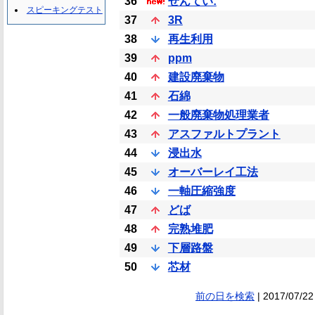
36
せんてい:
スピーキングテスト
37
3R
38
再生利用
39
ppm
40
建設廃棄物
41
石綿
42
一般廃棄物処理業者
43
アスファルトプラント
44
浸出水
45
オーバーレイ工法
46
一軸圧縮強度
47
どば
48
完熟堆肥
49
下層路盤
50
芯材
前の日を検索
| 2017/07/22