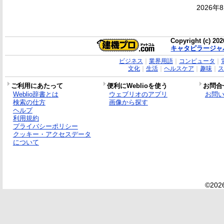
2026年
Copyright (c) 20
キャタピラージャ
ビジネス
｜
業界用語
｜
コンピュータ
｜
文化
｜
生活
｜
ヘルスケア
｜
趣味
｜
ス
ご利用にあたって
便利にWeblioを使う
お問合
Weblio辞書とは
ウェブリオのアプリ
お問
検索の仕方
画像から探す
ヘルプ
利用規約
プライバシーポリシー
クッキー・アクセスデータ
について
©2026