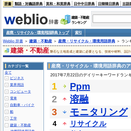
辞書
類語・対義語辞典
英和・和英辞典
日中中日辞典
日韓韓日辞典
古語
建築・不動産
ランキング
産廃・リサイクル・環境用語辞典 トップ
索引
Weblio 辞書
＞
建築・不動産
＞
産廃・リサイクル・環境用語辞典
＞ ラン
建築・不動産
磐石な土地造成と建築に必要となる、技術や材料、設計
産廃・リサイクル・環境用語辞典のア
カテゴリ一覧
全て
2017年7月22日のデイリーキーワードラン
ビジネス
＋
1
Ppm
業界用語
＋
コンピュータ
＋
2
溶融
電車
＋
自動車・バイク
＋
3
モニタリング
船
＋
工学
＋
4
リサイクル
建築・不動産
－