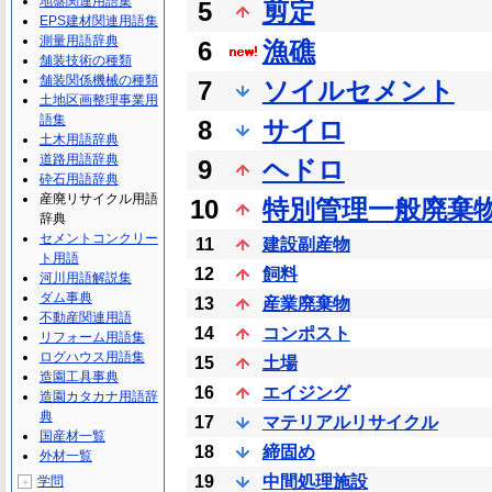
地盤関連用語集
5
剪定
EPS建材関連用語集
測量用語辞典
6
漁礁
舗装技術の種類
舗装関係機械の種類
7
ソイルセメント
土地区画整理事業用
語集
8
サイロ
土木用語辞典
道路用語辞典
9
ヘドロ
砕石用語辞典
産廃リサイクル用語
10
特別管理一般廃棄
辞典
セメントコンクリー
11
建設副産物
ト用語
12
飼料
河川用語解説集
ダム事典
13
産業廃棄物
不動産関連用語
14
コンポスト
リフォーム用語集
ログハウス用語集
15
土場
造園工具事典
16
エイジング
造園カタカナ用語辞
典
17
マテリアルリサイクル
国産材一覧
18
締固め
外材一覧
19
中間処理施設
学問
＋