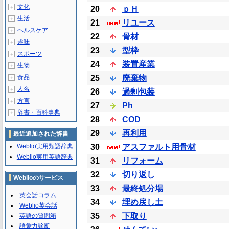
文化
＋
20
ｐＨ
生活
＋
21
リユース
ヘルスケア
＋
22
骨材
趣味
＋
23
型枠
スポーツ
＋
24
装置産業
生物
＋
食品
25
廃棄物
＋
人名
＋
26
過剰包装
方言
＋
27
Ph
辞書・百科事典
＋
28
COD
29
再利用
最近追加された辞書
Weblio実用類語辞典
30
アスファルト用骨材
Weblio実用英語辞典
31
リフォーム
32
切り返し
Weblioのサービス
33
最終処分場
英会話コラム
34
埋め戻し土
Weblio英会話
35
下取り
英語の質問箱
語彙力診断