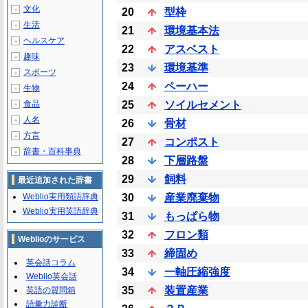
文化
＋
20
型枠
生活
＋
21
環境基本法
ヘルスケア
＋
22
アスベスト
趣味
＋
23
環境基準
スポーツ
＋
24
ペーハー
生物
＋
食品
25
ソイルセメント
＋
人名
＋
26
骨材
方言
＋
27
コンポスト
辞書・百科事典
＋
28
下層路盤
29
飼料
最近追加された辞書
Weblio実用類語辞典
30
産業廃棄物
Weblio実用英語辞典
31
もっぱら物
32
フロン類
Weblioのサービス
33
締固め
英会話コラム
34
一軸圧縮強度
Weblio英会話
35
装置産業
英語の質問箱
語彙力診断