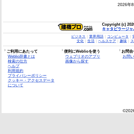
2026年
Copyright (c) 20
キャタピラージャ
ビジネス
｜
業界用語
｜
コンピュータ
｜
文化
｜
生活
｜
ヘルスケア
｜
趣味
｜
ス
ご利用にあたって
便利にWeblioを使う
お問合
Weblio辞書とは
ウェブリオのアプリ
お問
検索の仕方
画像から探す
ヘルプ
利用規約
プライバシーポリシー
クッキー・アクセスデータ
について
©2026