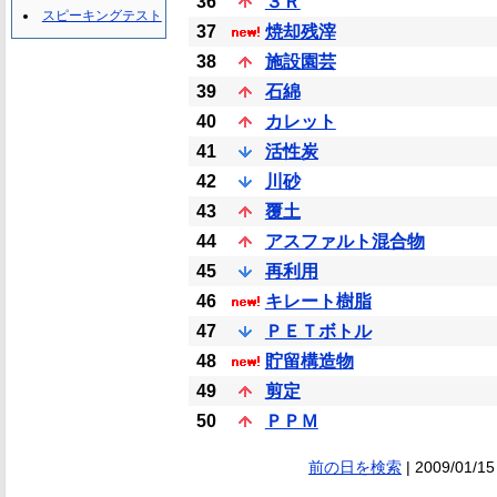
36
３Ｒ
スピーキングテスト
37
焼却残滓
38
施設園芸
39
石綿
40
カレット
41
活性炭
42
川砂
43
覆土
44
アスファルト混合物
45
再利用
46
キレート樹脂
47
ＰＥＴボトル
48
貯留構造物
49
剪定
50
ＰＰＭ
前の日を検索
| 2009/01/15