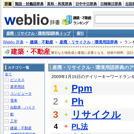
辞書
類語・対義語辞典
英和・和英辞典
日中中日辞典
日韓韓日辞典
古語
建築・不動産
ランキング
産廃・リサイクル・環境用語辞典 トップ
索引
Weblio 辞書
＞
建築・不動産
＞
産廃・リサイクル・環境用語辞典
＞ ラン
建築・不動産
磐石な土地造成と建築に必要となる、技術や材料、設計
産廃・リサイクル・環境用語辞典のア
カテゴリ一覧
全て
2009年1月15日のデイリーキーワードラン
ビジネス
＋
1
Ppm
業界用語
＋
コンピュータ
＋
2
Ph
電車
＋
自動車・バイク
＋
3
リサイクル
船
＋
工学
＋
4
PL法
建築・不動産
－