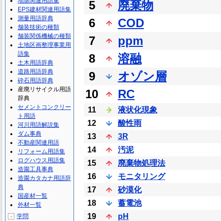
地盤関連用語集
5
廃棄物
EPS建材関連用語集
測量用語辞典
6
COD
舗装技術の種類
舗装関係機械の種類
7
ppm
土地区画整理事業用
語集
8
溶融
土木用語辞典
道路用語辞典
9
オゾン層
砕石用語辞典
産廃リサイクル用語
10
RC
辞典
セメントコンクリー
11
液状化現象
ト用語
12
酸性雨
河川用語解説集
ダム事典
13
3R
不動産関連用語
14
汚泥
リフォーム用語集
ログハウス用語集
15
廃棄物処理法
造園工具事典
16
モニタリング
造園カタカナ用語辞
典
17
砂漠化
国産材一覧
18
蓄電池
外材一覧
19
pH
学問
＋