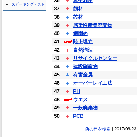
36
再生利用
スピーキングテスト
37
飼料
38
芯材
39
感染性産業廃棄物
40
締固め
41
陸上埋立
42
自然淘汰
43
リサイクルセンター
44
建設副産物
45
有害金属
46
オーバーレイ工法
47
PH
48
ウエス
49
一般廃棄物
50
PCB
前の日を検索
| 2017/09/23