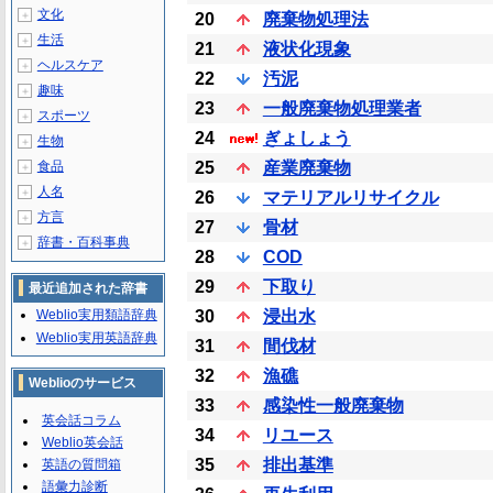
文化
＋
20
廃棄物処理法
生活
＋
21
液状化現象
ヘルスケア
＋
22
汚泥
趣味
＋
23
一般廃棄物処理業者
スポーツ
＋
24
ぎょしょう
生物
＋
食品
25
産業廃棄物
＋
人名
＋
26
マテリアルリサイクル
方言
＋
27
骨材
辞書・百科事典
＋
28
COD
29
下取り
最近追加された辞書
Weblio実用類語辞典
30
浸出水
Weblio実用英語辞典
31
間伐材
32
漁礁
Weblioのサービス
33
感染性一般廃棄物
英会話コラム
34
リユース
Weblio英会話
35
排出基準
英語の質問箱
語彙力診断