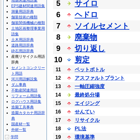
地盤関連用語集
5
サイロ
EPS建材関連用語集
測量用語辞典
6
ヘドロ
舗装技術の種類
舗装関係機械の種類
7
ソイルセメント
土地区画整理事業用
語集
8
廃棄物
土木用語辞典
道路用語辞典
9
切り返し
砕石用語辞典
産廃リサイクル用語
10
剪定
辞典
セメントコンクリー
11
ペットボトル
ト用語
12
アスファルトプラント
河川用語解説集
ダム事典
13
一軸圧縮強度
不動産関連用語
14
最終処分場
リフォーム用語集
ログハウス用語集
15
エイジング
造園工具事典
16
せんてい
造園カタカナ用語辞
典
17
リサイクル
国産材一覧
18
PL法
外材一覧
19
環境基準
学問
＋