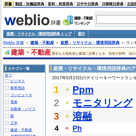
辞書
類語・対義語辞典
英和・和英辞典
日中中日辞典
日韓韓日辞典
古語
建築・不動産
ランキング
産廃・リサイクル・環境用語辞典 トップ
索引
Weblio 辞書
＞
建築・不動産
＞
産廃・リサイクル・環境用語辞典
＞ ラン
建築・不動産
磐石な土地造成と建築に必要となる、技術や材料、設計
産廃・リサイクル・環境用語辞典のア
カテゴリ一覧
全て
2017年9月23日のデイリーキーワードラン
ビジネス
＋
1
Ppm
業界用語
＋
コンピュータ
＋
2
モニタリング
電車
＋
自動車・バイク
＋
3
溶融
船
＋
工学
＋
4
Ph
建築・不動産
－