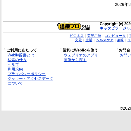
2026年
Copyright (c) 20
キャタピラージャ
ビジネス
｜
業界用語
｜
コンピュータ
｜
文化
｜
生活
｜
ヘルスケア
｜
趣味
｜
ス
ご利用にあたって
便利にWeblioを使う
お問合
Weblio辞書とは
ウェブリオのアプリ
お問
検索の仕方
画像から探す
ヘルプ
利用規約
プライバシーポリシー
クッキー・アクセスデータ
について
©2026