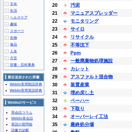
文化
＋
20
汚泥
生活
＋
21
マニュアスプレッダー
ヘルスケア
＋
22
モニタリング
趣味
＋
23
サイロ
スポーツ
＋
24
リサイクル
生物
＋
食品
25
不等沈下
＋
人名
＋
26
Ppm
方言
＋
27
一般廃棄物処理施設
辞書・百科事典
＋
28
カレット
29
アスファルト混合物
最近追加された辞書
Weblio実用類語辞典
30
装置産業
Weblio実用英語辞典
31
埋め戻し土
32
ペーハー
Weblioのサービス
33
下取り
英会話コラム
34
オーバーレイ工法
Weblio英会話
35
最終処分場
英語の質問箱
語彙力診断