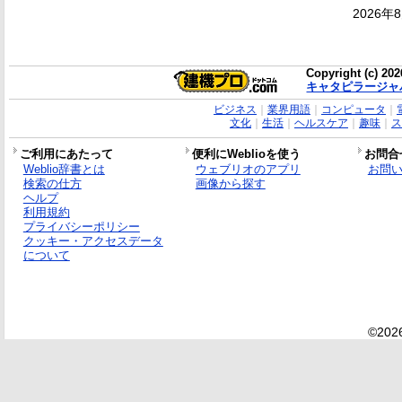
2026年
Copyright (c) 20
キャタピラージャ
ビジネス
｜
業界用語
｜
コンピュータ
｜
文化
｜
生活
｜
ヘルスケア
｜
趣味
｜
ス
ご利用にあたって
便利にWeblioを使う
お問合
Weblio辞書とは
ウェブリオのアプリ
お問
検索の仕方
画像から探す
ヘルプ
利用規約
プライバシーポリシー
クッキー・アクセスデータ
について
©2026