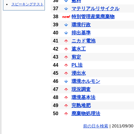
36
敷料
スピーキングテスト
37
マテリアルリサイクル
38
特別管理産業廃棄物
39
環境行政
40
排出基準
41
ニカド電池
42
遮水工
43
剪定
44
PL法
45
浸出水
46
環境ホルモン
47
現況調査
48
環境基本法
49
完熟堆肥
50
廃棄物処理法
前の日を検索
| 2011/09/30