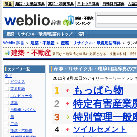
辞書
類語・対義語辞典
英和・和英辞典
日中中日辞典
日韓韓日辞典
古語
建築・不動産
ランキング
産廃・リサイクル・環境用語辞典 トップ
索引
Weblio 辞書
＞
建築・不動産
＞
産廃・リサイクル・環境用語辞典
＞ ラン
建築・不動産
磐石な土地造成と建築に必要となる、技術や材料、設計
産廃・リサイクル・環境用語辞典のア
カテゴリ一覧
全て
2011年9月30日のデイリーキーワードラン
ビジネス
＋
1
もっぱら物
業界用語
＋
コンピュータ
＋
2
特定有害産業
電車
＋
自動車・バイク
＋
3
特別管理一般
船
＋
工学
＋
4
ソイルセメント
建築・不動産
－