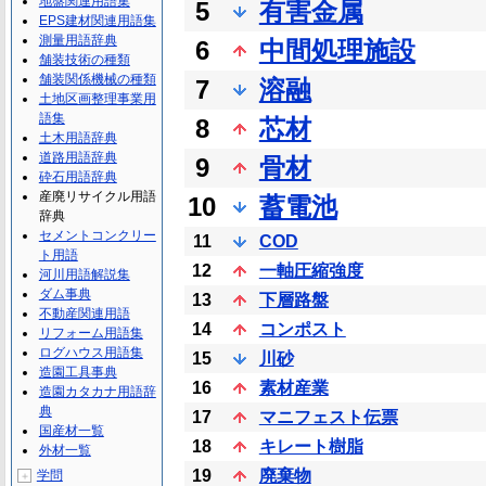
地盤関連用語集
5
有害金属
EPS建材関連用語集
測量用語辞典
6
中間処理施設
舗装技術の種類
舗装関係機械の種類
7
溶融
土地区画整理事業用
語集
8
芯材
土木用語辞典
道路用語辞典
9
骨材
砕石用語辞典
産廃リサイクル用語
10
蓄電池
辞典
セメントコンクリー
11
COD
ト用語
12
一軸圧縮強度
河川用語解説集
ダム事典
13
下層路盤
不動産関連用語
14
コンポスト
リフォーム用語集
ログハウス用語集
15
川砂
造園工具事典
16
素材産業
造園カタカナ用語辞
典
17
マニフェスト伝票
国産材一覧
18
キレート樹脂
外材一覧
19
廃棄物
学問
＋