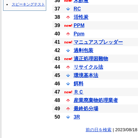
36
木酢液
スピーキングテスト
37
RC
38
活性炭
39
PPM
40
Ppm
41
マニュアスプレッダー
42
過剰包装
43
適正処理困難物
44
リサイクル法
45
環境基本法
46
餌料
47
ＲＣ
48
産業廃棄物処理業者
49
最終処分場
50
3R
前の日を検索
| 2023/08/18