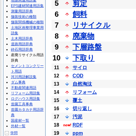
地盤関連用語集
5
剪定
EPS建材関連用語集
測量用語辞典
6
飼料
舗装技術の種類
舗装関係機械の種類
7
リサイクル
土地区画整理事業用
語集
8
廃棄物
土木用語辞典
道路用語辞典
9
下層路盤
砕石用語辞典
産廃リサイクル用語
10
下取り
辞典
セメントコンクリー
11
サイロ
ト用語
12
COD
河川用語解説集
ダム事典
13
自然淘汰
不動産関連用語
14
リフォーム
リフォーム用語集
ログハウス用語集
15
覆土
造園工具事典
16
切り返し
造園カタカナ用語辞
典
17
汚泥
国産材一覧
18
RDF
外材一覧
19
ppm
学問
＋