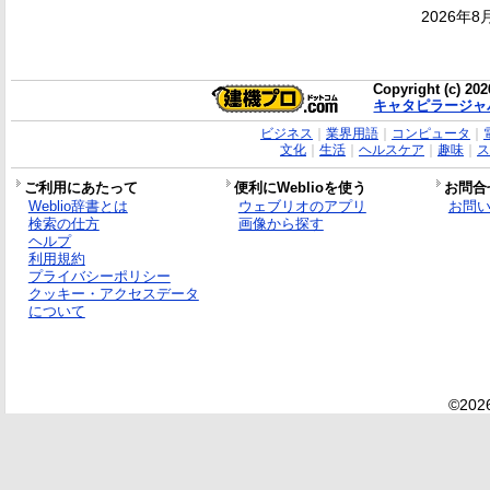
2026年8
Copyright (c) 20
キャタピラージャ
ビジネス
｜
業界用語
｜
コンピュータ
｜
文化
｜
生活
｜
ヘルスケア
｜
趣味
｜
ス
ご利用にあたって
便利にWeblioを使う
お問合
Weblio辞書とは
ウェブリオのアプリ
お問
検索の仕方
画像から探す
ヘルプ
利用規約
プライバシーポリシー
クッキー・アクセスデータ
について
©2026