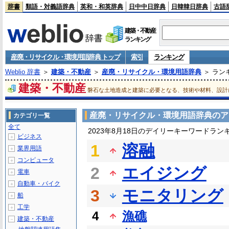
辞書
類語・対義語辞典
英和・和英辞典
日中中日辞典
日韓韓日辞典
古語
建築・不動産
ランキング
産廃・リサイクル・環境用語辞典 トップ
索引
ランキング
Weblio 辞書
＞
建築・不動産
＞
産廃・リサイクル・環境用語辞典
＞ ラン
建築・不動産
磐石な土地造成と建築に必要となる、技術や材料、設計
産廃・リサイクル・環境用語辞典のア
カテゴリ一覧
全て
2023年8月18日のデイリーキーワードラン
ビジネス
＋
1
溶融
業界用語
＋
コンピュータ
＋
2
エイジング
電車
＋
自動車・バイク
＋
3
モニタリング
船
＋
工学
＋
4
漁礁
建築・不動産
－