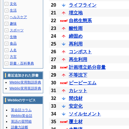
文化
＋
20
ライフライン
生活
＋
21
埋立地
ヘルスケア
＋
22
自然生態系
趣味
＋
23
酸性雨
スポーツ
＋
24
締固め
生物
＋
食品
25
再利用
＋
人名
＋
26
コンポスト
方言
＋
27
再生利用
辞書・百科事典
＋
28
計画埋立処分容量
29
不等沈下
最近追加された辞書
Weblio実用類語辞典
30
ピーピーエム
Weblio実用英語辞典
31
カレット
32
間伐材
Weblioのサービス
33
安定化
英会話コラム
34
ソイルセメント
Weblio英会話
35
覆土材
英語の質問箱
語彙力診断