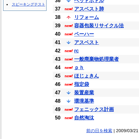
36
ペットボトル
スピーキングテスト
37
アスベスト肺
38
リフォーム
39
容器包装リサイクル法
40
ペーハー
41
アスベスト
42
rc
43
一般廃棄物処理業者
44
ｐｈ
45
ほじょきん
46
指定袋
47
装置産業
48
環境基準
49
フェニックス計画
50
自然淘汰
前の日を検索
| 2009/03/21