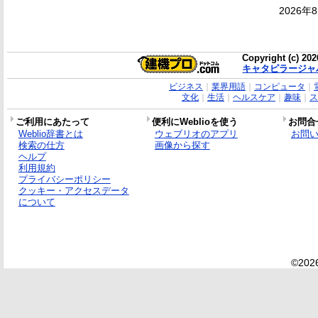
2026年
Copyright (c) 20
キャタピラージャ
ビジネス
｜
業界用語
｜
コンピュータ
｜
文化
｜
生活
｜
ヘルスケア
｜
趣味
｜
ス
ご利用にあたって
便利にWeblioを使う
お問合
Weblio辞書とは
ウェブリオのアプリ
お問
検索の仕方
画像から探す
ヘルプ
利用規約
プライバシーポリシー
クッキー・アクセスデータ
について
©2026