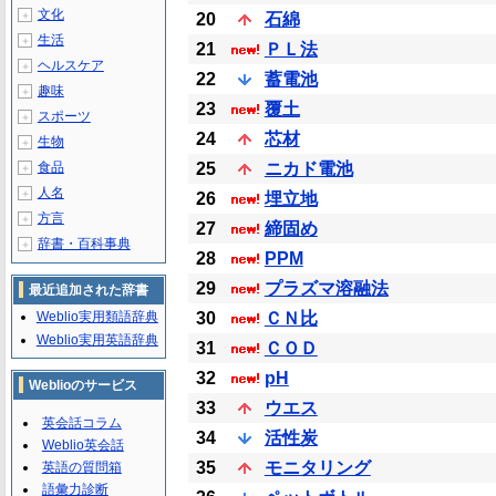
文化
＋
20
石綿
生活
＋
21
ＰＬ法
ヘルスケア
＋
22
蓄電池
趣味
＋
23
覆土
スポーツ
＋
24
芯材
生物
＋
食品
25
ニカド電池
＋
人名
＋
26
埋立地
方言
＋
27
締固め
辞書・百科事典
＋
28
PPM
29
プラズマ溶融法
最近追加された辞書
Weblio実用類語辞典
30
ＣＮ比
Weblio実用英語辞典
31
ＣＯＤ
32
pH
Weblioのサービス
33
ウエス
英会話コラム
34
活性炭
Weblio英会話
35
モニタリング
英語の質問箱
語彙力診断