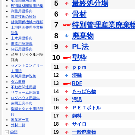
地盤関連用語集
5
最終処分場
EPS建材関連用語集
測量用語辞典
6
骨材
舗装技術の種類
舗装関係機械の種類
7
特別管理産業廃棄
土地区画整理事業用
語集
8
廃棄物
土木用語辞典
道路用語辞典
9
PL法
砕石用語辞典
産廃リサイクル用語
10
型枠
辞典
セメントコンクリー
11
ｐｐｍ
ト用語
12
溶融
河川用語解説集
ダム事典
13
RDF
不動産関連用語
14
もっぱら物
リフォーム用語集
ログハウス用語集
15
汚泥
造園工具事典
16
ＰＥＴボトル
造園カタカナ用語辞
典
17
飼料
国産材一覧
18
サイロ
外材一覧
19
一般廃棄物
学問
＋