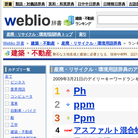
辞書
類語・対義語辞典
英和・和英辞典
日中中日辞典
日韓韓日辞典
古語
建築・不動産
ランキング
産廃・リサイクル・環境用語辞典 トップ
索引
Weblio 辞書
＞
建築・不動産
＞
産廃・リサイクル・環境用語辞典
＞ ラン
建築・不動産
磐石な土地造成と建築に必要となる、技術や材料、設計
産廃・リサイクル・環境用語辞典のア
カテゴリ一覧
全て
2009年3月21日のデイリーキーワードラン
ビジネス
＋
1
Ph
業界用語
＋
コンピュータ
＋
2
ppm
電車
＋
自動車・バイク
＋
3
Ppm
船
＋
工学
＋
4
アスファルト混合
建築・不動産
－