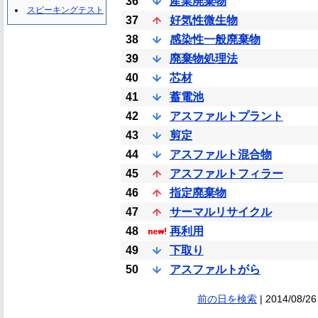
36
産業廃棄物
スピーキングテスト
37
好気性微生物
38
感染性一般廃棄物
39
廃棄物処理法
40
芯材
41
蓄電池
42
アスファルトプラント
43
剪定
44
アスファルト混合物
45
アスファルトフィラー
46
指定廃棄物
47
サーマルリサイクル
48
再利用
49
下取り
50
アスファルトがら
前の日を検索
| 2014/08/26