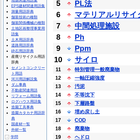
地盤関連用語集
5
PL法
EPS建材関連用語集
測量用語辞典
6
マテリアルリサイ
舗装技術の種類
舗装関係機械の種類
7
中間処理施設
土地区画整理事業用
語集
8
Ph
土木用語辞典
道路用語辞典
9
Ppm
砕石用語辞典
産廃リサイクル用語
10
サイロ
辞典
セメントコンクリー
11
特別管理一般廃棄物
ト用語
12
一軸圧縮強度
河川用語解説集
ダム事典
13
汚泥
不動産関連用語
14
不等沈下
リフォーム用語集
ログハウス用語集
15
下層路盤
造園工具事典
16
埋め戻し土
造園カタカナ用語辞
典
17
COD
国産材一覧
18
廃棄物
外材一覧
19
ヘドロ
学問
＋