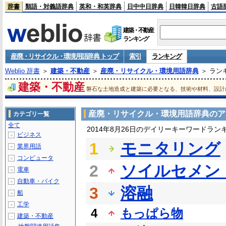
辞書
類語・対義語辞典
英和・和英辞典
日中中日辞典
日韓韓日辞典
古語
建築・不動産
ランキング
産廃・リサイクル・環境用語辞典 トップ
索引
ランキング
Weblio 辞書
＞
建築・不動産
＞
産廃・リサイクル・環境用語辞典
＞ ラン
建築・不動産
磐石な土地造成と建築に必要となる、技術や材料、設計
産廃・リサイクル・環境用語辞典のア
カテゴリ一覧
全て
2014年8月26日のデイリーキーワードラン
ビジネス
＋
1
モニタリング
業界用語
＋
コンピュータ
＋
2
ソイルセメン
電車
＋
自動車・バイク
＋
3
溶融
船
＋
工学
＋
4
もっぱら物
建築・不動産
－