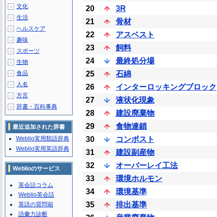
文化
＋
20
3R
生活
＋
21
骨材
ヘルスケア
＋
22
アスベスト
趣味
＋
23
飼料
スポーツ
＋
24
最終処分場
生物
＋
食品
25
石綿
＋
人名
＋
26
インターロッキングブロック
方言
＋
27
液状化現象
辞書・百科事典
＋
28
建設廃棄物
29
食物連鎖
最近追加された辞書
Weblio実用類語辞典
30
コンポスト
Weblio実用英語辞典
31
建設副産物
32
オーバーレイ工法
Weblioのサービス
33
環境ホルモン
英会話コラム
34
環境基準
Weblio英会話
35
排出基準
英語の質問箱
語彙力診断