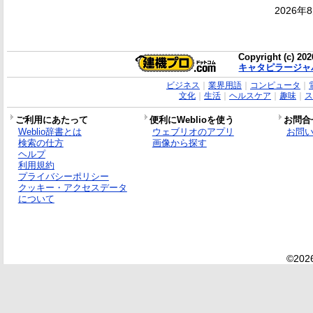
2026年
Copyright (c) 20
キャタピラージャ
ビジネス
｜
業界用語
｜
コンピュータ
｜
文化
｜
生活
｜
ヘルスケア
｜
趣味
｜
ス
ご利用にあたって
便利にWeblioを使う
お問合
Weblio辞書とは
ウェブリオのアプリ
お問
検索の仕方
画像から探す
ヘルプ
利用規約
プライバシーポリシー
クッキー・アクセスデータ
について
©2026