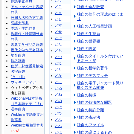
どけ
物語要素事典
どこ
独自の食品販売
アルファベット表記
辞典
どさ
独自の信仰の形成のはじま
外国人名読み方字典
り
どし
隠語大辞典
どす
独自の人工衛星計画
季語・季題辞典
どせ
独自の生態系
歌舞伎・浄瑠璃外題
どそ
辞典
独自の世界観
どた
古典文学作品名辞典
独自の設定
近代文学作品名辞典
どち
地名辞典
独自のタイトルを付けてい
どつ
るネット局
駅名辞典
どて
住所・郵便番号検索
独自の哲学的著作
どと
名字辞典
独自のデスマッチ
どな
JMnedict
どに
ウィキペディア
独自の電子ジャカード織り
機システム開発
ウィキペディア小見
どぬ
出し辞書
どね
独自の特徴
Wiktionary日本語版
どの
独自の特徴的な問題
（日本語カテゴリ）
どは
漢字辞典
独自の特許分類
どひ
Weblio日本語例文用
独自の表記法
どふ
例辞書
独自のファイル
Weblio実用類語辞典
どへ
new!
どほ
独自の譜によるもの