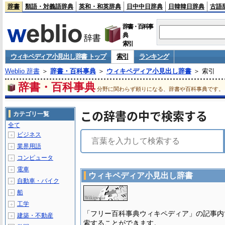
辞書
類語・対義語辞典
英和・和英辞典
日中中日辞典
日韓韓日辞典
古語
辞書・百科事
典
索引
ウィキペディア小見出し辞書 トップ
索引
ランキング
Weblio 辞書
＞
辞書・百科事典
＞
ウィキペディア小見出し辞書
＞ 索引
辞書・百科事典
分野に関わらず頼りになる、辞書や百科事典です。
この辞書の中で検索する
カテゴリ一覧
全て
ビジネス
＋
業界用語
＋
コンピュータ
＋
電車
＋
ウィキペディア小見出し辞書
自動車・バイク
＋
船
＋
工学
＋
「フリー百科事典ウィキペディア」の記事内
建築・不動産
＋
索することができます。