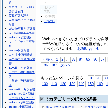
ト)
話
場面別・シーン別英
ど(タイ
文字)
語表現辞典
斎藤和英大辞典
ど(数字)
Weblio専門用語対訳
ど(記号)
辞書
Weblio英和対訳辞書
人口統計学英英辞書
Wiktionary英語版
Weblioのさくいんはプログラムで
ウィキペディア英語
一部不適切なさくいんの配置が含まれ
版
了承くださいませ。
お問い合わせ
。
Weblio例文辞書
白水社 中国語辞典
...
.
Weblio中国語翻訳辞
＜前へ
1
2
83
84
85
86
87
書
186
187
次へ＞
EDR日中対訳辞書
日中中日専門用語辞
典
もっと先のページを見る：
10
20
30
中英英中専門用語辞
100
110
120
130
140
150
160
1
典
Weblio中日対訳辞書
Wiktionary日本語版
（中国語カテゴリ）
同じカテゴリーのほかの辞書
Wiktionary中国語版
Tatoeba中国語例文
実用日本語表現辞典
デジタル大辞泉