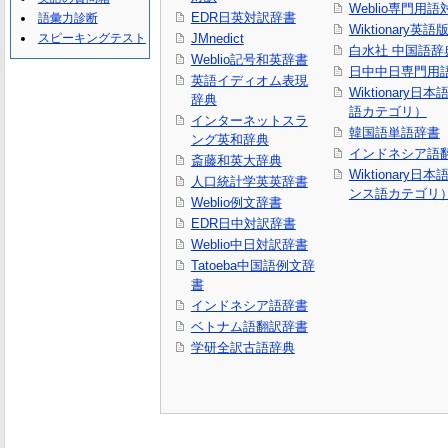
Weblio専門用
EDR日英対訳辞書
語彙力診断
Wiktionary英語
スピーキングテスト
JMnedict
白水社 中国語辞
Weblio記号和英辞書
日中中日専門用
英語イディオム表現
Wiktionary日
辞典
語カテゴリ）
インターネットスラ
韓国語単語辞書
ング英和辞典
インドネシア語
斎藤和英大辞典
Wiktionary日
人口統計学英英辞書
ンス語カテゴリ
Weblio例文辞書
EDR日中対訳辞書
Weblio中日対訳辞書
Tatoeba中国語例文辞
書
インドネシア語辞書
ベトナム語翻訳辞書
学研全訳古語辞典