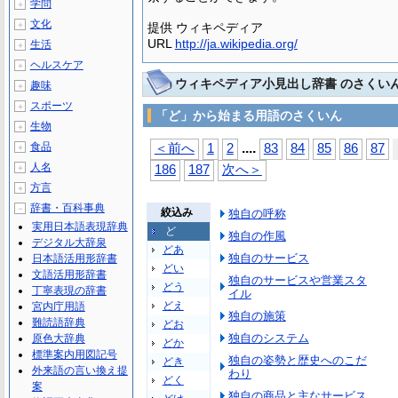
学問
＋
文化
＋
提供 ウィキペディア
URL
http://ja.wikipedia.org/
生活
＋
ヘルスケア
＋
ウィキペディア小見出し辞書 のさくい
趣味
＋
スポーツ
＋
「ど」から始まる用語のさくいん
生物
＋
...
.
食品
＜前へ
1
2
83
84
85
86
87
＋
人名
＋
186
187
次へ＞
方言
＋
辞書・百科事典
－
絞込み
独自の呼称
実用日本語表現辞典
ど
独自の作風
デジタル大辞泉
どあ
独自のサービス
日本語活用形辞書
どい
文語活用形辞書
独自のサービスや営業スタ
どう
丁寧表現の辞書
イル
どえ
宮内庁用語
独自の施策
難読語辞典
どお
独自のシステム
原色大辞典
どか
標準案内用図記号
独自の姿勢と歴史へのこだ
どき
外来語の言い換え提
わり
どく
案
独自の商品と主なサービス