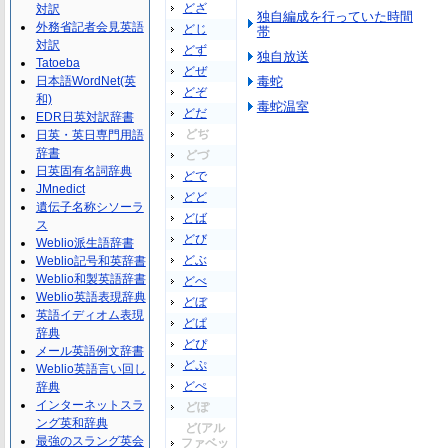
どざ
対訳
独自編成を行っていた時間
外務省記者会見英語
どじ
帯
対訳
どず
独自放送
Tatoeba
どぜ
日本語WordNet(英
毒蛇
どぞ
和)
毒蛇温室
どだ
EDR日英対訳辞書
どぢ
日英・英日専門用語
辞書
どづ
日英固有名詞辞典
どで
JMnedict
どど
遺伝子名称シソーラ
どば
ス
どび
Weblio派生語辞書
どぶ
Weblio記号和英辞書
Weblio和製英語辞書
どべ
Weblio英語表現辞典
どぼ
英語イディオム表現
どぱ
辞典
どぴ
メール英語例文辞書
どぷ
Weblio英語言い回し
どぺ
辞典
インターネットスラ
どぽ
ング英和辞典
ど(アル
最強のスラング英会
ファベッ