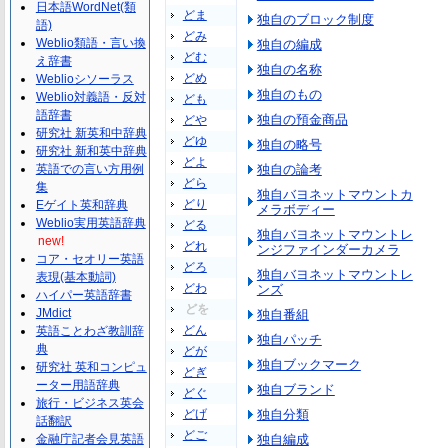
日本語WordNet(類
どま
独自のブロック制度
語)
どみ
Weblio類語・言い換
独自の編成
どむ
え辞書
独自の名称
どめ
Weblioシソーラス
独自のもの
Weblio対義語・反対
ども
語辞書
独自の預金商品
どや
研究社 新英和中辞典
どゆ
独自の略号
研究社 新和英中辞典
どよ
英語での言い方用例
独自の論考
どら
集
独自バヨネットマウントカ
どり
Eゲイト英和辞典
メラボディー
Weblio実用英語辞典
どる
独自バヨネットマウントレ
new!
どれ
ンジファインダーカメラ
コア・セオリー英語
どろ
独自バヨネットマウントレ
表現(基本動詞)
どわ
ンズ
ハイパー英語辞書
どを
JMdict
独自番組
どん
英語ことわざ教訓辞
独自パッチ
典
どが
独自ブックマーク
研究社 英和コンピュ
どぎ
ーター用語辞典
独自ブランド
どぐ
旅行・ビジネス英会
どげ
独自分類
話翻訳
どご
金融庁記者会見英語
独自編成