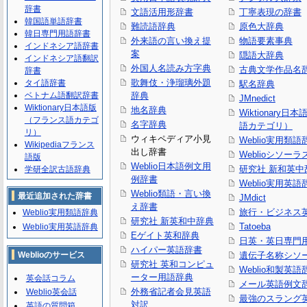
辞書
文語活用形辞書
丁寧表現の辞書
韓国語単語辞書
難読語辞典
原色大辞典
韓日専門用語辞書
外来語の言い換え提
物語要素事典
インドネシア語辞書
案
隠語大辞典
インドネシア語翻訳
外国人名読み方字典
古典文学作品名
辞書
歌舞伎・浄瑠璃外題
タイ語辞書
駅名辞典
ベトナム語翻訳辞書
辞典
JMnedict
Wiktionary日本語版
地名辞典
Wiktionary日
（フランス語カテゴ
名字辞典
語カテゴリ）
リ）
ウィキペディア小見
Weblio実用類語
Wikipediaフランス
出し辞書
Weblioシソーラ
語版
Weblio日本語例文用
研究社 新和英中
学研全訳古語辞典
例辞書
Weblio実用英語
Weblio類語・言い換
最近追加された辞書
JMdict
え辞書
旅行・ビジネス
Weblio実用類語辞典
研究社 新英和中辞典
Tatoeba
Weblio実用英語辞典
Eゲイト英和辞典
日英・英日専門
ハイパー英語辞書
Weblioのサービス
遺伝子名称シソ
研究社 英和コンピュ
Weblio和製英語
ーター用語辞典
英会話コラム
メール英語例文
外務省記者会見英語
Weblio英会話
最強のスラング
対訳
英語の質問箱