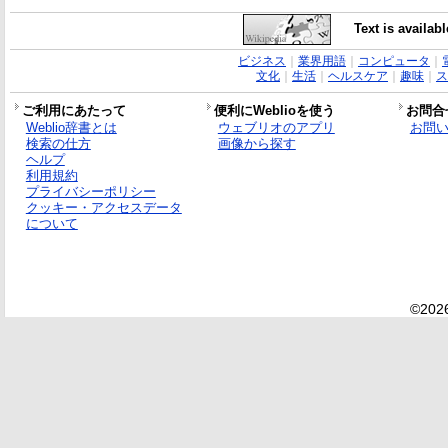
Text is availab
ビジネス
｜
業界用語
｜
コンピュータ
｜
文化
｜
生活
｜
ヘルスケア
｜
趣味
｜
ス
ご利用にあたって
便利にWeblioを使う
お問合
Weblio辞書とは
ウェブリオのアプリ
お問
検索の仕方
画像から探す
ヘルプ
利用規約
プライバシーポリシー
クッキー・アクセスデータ
について
©2026