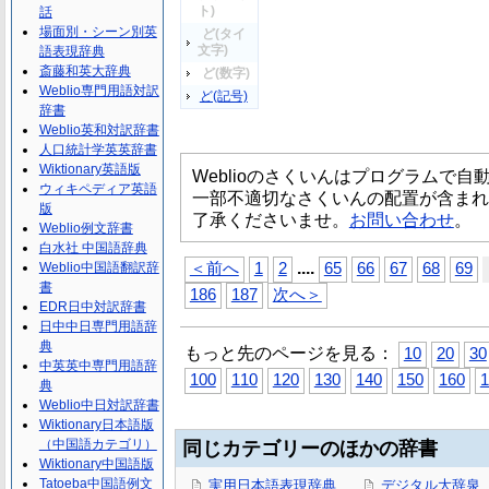
ト)
話
場面別・シーン別英
ど(タイ
文字)
語表現辞典
斎藤和英大辞典
ど(数字)
Weblio専門用語対訳
ど(記号)
辞書
Weblio英和対訳辞書
人口統計学英英辞書
Wiktionary英語版
Weblioのさくいんはプログラムで
ウィキペディア英語
一部不適切なさくいんの配置が含まれ
版
了承くださいませ。
お問い合わせ
。
Weblio例文辞書
白水社 中国語辞典
...
.
Weblio中国語翻訳辞
＜前へ
1
2
65
66
67
68
69
書
186
187
次へ＞
EDR日中対訳辞書
日中中日専門用語辞
典
もっと先のページを見る：
10
20
30
中英英中専門用語辞
100
110
120
130
140
150
160
1
典
Weblio中日対訳辞書
Wiktionary日本語版
（中国語カテゴリ）
同じカテゴリーのほかの辞書
Wiktionary中国語版
Tatoeba中国語例文
実用日本語表現辞典
デジタル大辞泉