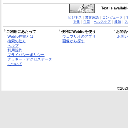
Text is availab
ビジネス
｜
業界用語
｜
コンピュータ
｜
文化
｜
生活
｜
ヘルスケア
｜
趣味
｜
ス
ご利用にあたって
便利にWeblioを使う
お問合
Weblio辞書とは
ウェブリオのアプリ
お問
検索の仕方
画像から探す
ヘルプ
利用規約
プライバシーポリシー
クッキー・アクセスデータ
について
©2026