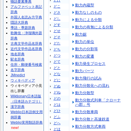
どけ
物語要素事典
動力内蔵型
どこ
アルファベット表記
辞典
動力なしのもの
どさ
外国人名読み方字典
どし
動力による分類
隠語大辞典
どす
動力の有無による分類
季語・季題辞典
どせ
歌舞伎・浄瑠璃外題
動力鋸
どそ
辞典
動力の単位
どた
古典文学作品名辞典
近代文学作品名辞典
動力の分割等
どち
地名辞典
どつ
動力の変遷
駅名辞典
どて
動力発生プロセス
住所・郵便番号検索
どと
名字辞典
動力パーツ
どな
JMnedict
動力飛行の試み
どに
ウィキペディア
動力分散化への流れ
ウィキペディア小見
どぬ
出し辞書
どね
動力分散型
Wiktionary日本語版
どの
動力分散式列車「クローナ
（日本語カテゴリ）
ハ郡」号
どは
漢字辞典
どひ
動力分散車両
Weblio日本語例文用
どふ
例辞書
動力分散と高速鉄道
Weblio実用類語辞典
どへ
動力分散方式車両
new!
どほ