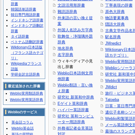
辞書
文語活用形辞書
丁寧表現の辞書
韓国語単語辞書
難読語辞典
原色大辞典
韓日専門用語辞書
外来語の言い換え提
物語要素事典
インドネシア語辞書
案
隠語大辞典
インドネシア語翻訳
外国人名読み方字典
古典文学作品名
辞書
歌舞伎・浄瑠璃外題
タイ語辞書
駅名辞典
ベトナム語翻訳辞書
辞典
JMnedict
Wiktionary日本語版
地名辞典
Wiktionary日
（フランス語カテゴ
名字辞典
語カテゴリ）
リ）
ウィキペディア小見
Weblio実用類語
Wikipediaフランス
出し辞書
Weblioシソーラ
語版
Weblio日本語例文用
研究社 新和英中
学研全訳古語辞典
例辞書
Weblio実用英語
Weblio類語・言い換
最近追加された辞書
JMdict
え辞書
旅行・ビジネス
Weblio実用類語辞典
研究社 新英和中辞典
Tatoeba
Weblio実用英語辞典
Eゲイト英和辞典
日英・英日専門
ハイパー英語辞書
Weblioのサービス
遺伝子名称シソ
研究社 英和コンピュ
Weblio和製英語
ーター用語辞典
英会話コラム
メール英語例文
外務省記者会見英語
Weblio英会話
最強のスラング
対訳
英語の質問箱