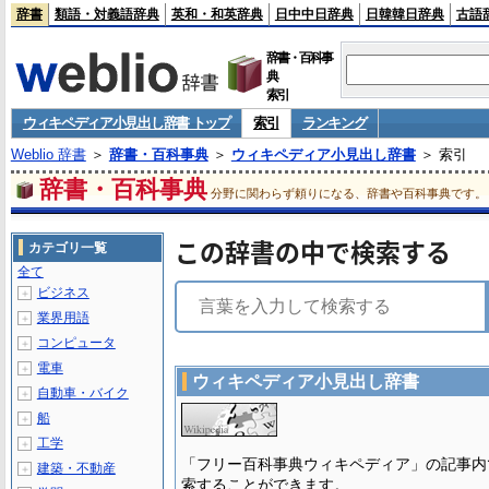
辞書
類語・対義語辞典
英和・和英辞典
日中中日辞典
日韓韓日辞典
古語
辞書・百科事
典
索引
ウィキペディア小見出し辞書 トップ
索引
ランキング
Weblio 辞書
＞
辞書・百科事典
＞
ウィキペディア小見出し辞書
＞ 索引
辞書・百科事典
分野に関わらず頼りになる、辞書や百科事典です。
この辞書の中で検索する
カテゴリ一覧
全て
ビジネス
＋
業界用語
＋
コンピュータ
＋
電車
＋
ウィキペディア小見出し辞書
自動車・バイク
＋
船
＋
工学
＋
「フリー百科事典ウィキペディア」の記事内
建築・不動産
＋
索することができます。