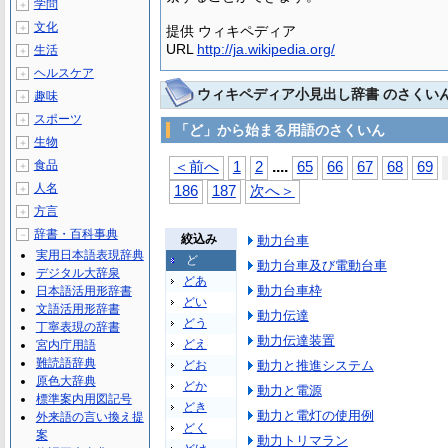
学問
＋
文化
＋
提供 ウィキペディア
URL
http://ja.wikipedia.org/
生活
＋
ヘルスケア
＋
ウィキペディア小見出し辞書 のさくい
趣味
＋
スポーツ
＋
「ど」から始まる用語のさくいん
生物
＋
...
.
食品
＜前へ
1
2
65
66
67
68
69
＋
人名
＋
186
187
次へ＞
方言
＋
辞書・百科事典
－
絞込み
動力台車
実用日本語表現辞典
ど
動力台車及び電動台車
デジタル大辞泉
どあ
動力台車枠
日本語活用形辞書
どい
文語活用形辞書
動力伝達
どう
丁寧表現の辞書
動力伝達装置
どえ
宮内庁用語
難読語辞典
どお
動力と推進システム
原色大辞典
どか
動力と電源
標準案内用図記号
どき
動力と電灯の使用例
外来語の言い換え提
どく
案
動力トリマラン