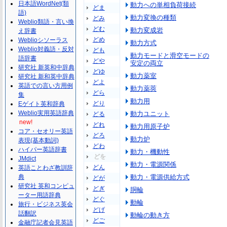
日本語WordNet(類
動力への単相負荷接続
どま
語)
動力変換の種類
どみ
Weblio類語・言い換
どむ
動力変成岩
え辞書
どめ
Weblioシソーラス
動力方式
Weblio対義語・反対
ども
動力モードと滑空モードの
語辞書
どや
安定の両立
研究社 新英和中辞典
どゆ
動力薬室
研究社 新和英中辞典
どよ
英語での言い方用例
動力薬莢
どら
集
動力用
どり
Eゲイト英和辞典
Weblio実用英語辞典
動力ユニット
どる
new!
どれ
動力用原子炉
コア・セオリー英語
どろ
動力炉
表現(基本動詞)
どわ
ハイパー英語辞書
動力・機動性
どを
JMdict
動力・電源関係
どん
英語ことわざ教訓辞
典
動力・電源供給方式
どが
研究社 英和コンピュ
どぎ
胴輪
ーター用語辞典
どぐ
動輪
旅行・ビジネス英会
どげ
話翻訳
動輪の動き方
どご
金融庁記者会見英語