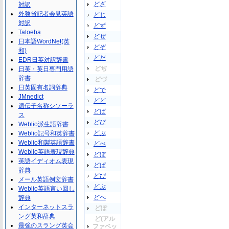
どざ
対訳
外務省記者会見英語
どじ
対訳
どず
Tatoeba
どぜ
日本語WordNet(英
どぞ
和)
どだ
EDR日英対訳辞書
どぢ
日英・英日専門用語
辞書
どづ
日英固有名詞辞典
どで
JMnedict
どど
遺伝子名称シソーラ
どば
ス
どび
Weblio派生語辞書
どぶ
Weblio記号和英辞書
Weblio和製英語辞書
どべ
Weblio英語表現辞典
どぼ
英語イディオム表現
どぱ
辞典
どぴ
メール英語例文辞書
どぷ
Weblio英語言い回し
どぺ
辞典
インターネットスラ
どぽ
ング英和辞典
ど(アル
最強のスラング英会
ファベッ