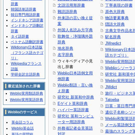
辞書
文語活用形辞書
丁寧表現の辞書
韓国語単語辞書
難読語辞典
原色大辞典
韓日専門用語辞書
外来語の言い換え提
物語要素事典
インドネシア語辞書
案
隠語大辞典
インドネシア語翻訳
外国人名読み方字典
古典文学作品名
辞書
歌舞伎・浄瑠璃外題
タイ語辞書
駅名辞典
ベトナム語翻訳辞書
辞典
JMnedict
Wiktionary日本語版
地名辞典
Wiktionary日
（フランス語カテゴ
名字辞典
語カテゴリ）
リ）
ウィキペディア小見
Weblio実用類語
Wikipediaフランス
出し辞書
Weblioシソーラ
語版
Weblio日本語例文用
研究社 新和英中
学研全訳古語辞典
例辞書
Weblio実用英語
Weblio類語・言い換
最近追加された辞書
JMdict
え辞書
旅行・ビジネス
Weblio実用類語辞典
研究社 新英和中辞典
Tatoeba
Weblio実用英語辞典
Eゲイト英和辞典
日英・英日専門
ハイパー英語辞書
Weblioのサービス
遺伝子名称シソ
研究社 英和コンピュ
Weblio和製英語
ーター用語辞典
英会話コラム
メール英語例文
外務省記者会見英語
Weblio英会話
最強のスラング
対訳
英語の質問箱