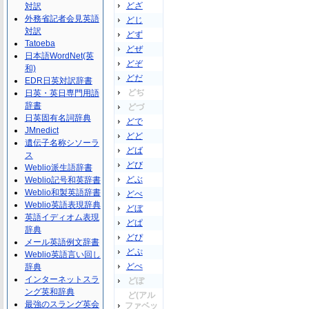
どざ
対訳
外務省記者会見英語
どじ
対訳
どず
Tatoeba
どぜ
日本語WordNet(英
どぞ
和)
どだ
EDR日英対訳辞書
どぢ
日英・英日専門用語
辞書
どづ
日英固有名詞辞典
どで
JMnedict
どど
遺伝子名称シソーラ
どば
ス
どび
Weblio派生語辞書
どぶ
Weblio記号和英辞書
Weblio和製英語辞書
どべ
Weblio英語表現辞典
どぼ
英語イディオム表現
どぱ
辞典
どぴ
メール英語例文辞書
どぷ
Weblio英語言い回し
どぺ
辞典
インターネットスラ
どぽ
ング英和辞典
ど(アル
最強のスラング英会
ファベッ