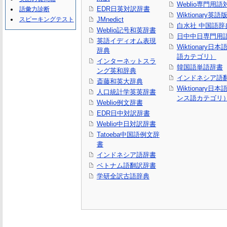
Weblio専門用
EDR日英対訳辞書
語彙力診断
Wiktionary英語
スピーキングテスト
JMnedict
白水社 中国語辞
Weblio記号和英辞書
日中中日専門用
英語イディオム表現
Wiktionary日
辞典
語カテゴリ）
インターネットスラ
韓国語単語辞書
ング英和辞典
インドネシア語
斎藤和英大辞典
Wiktionary日
人口統計学英英辞書
ンス語カテゴリ
Weblio例文辞書
EDR日中対訳辞書
Weblio中日対訳辞書
Tatoeba中国語例文辞
書
インドネシア語辞書
ベトナム語翻訳辞書
学研全訳古語辞典