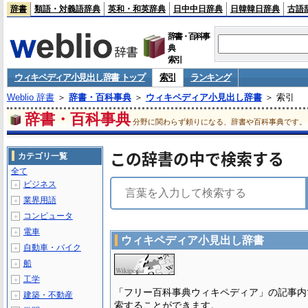
辞書
類語・対義語辞典
英和・和英辞典
日中中日辞典
日韓韓日辞典
古語
辞書・百科事
典
索引
ウィキペディア小見出し辞書 トップ
索引
ランキング
Weblio 辞書
＞
辞書・百科事典
＞
ウィキペディア小見出し辞書
＞ 索引
辞書・百科事典
分野に関わらず頼りになる、辞書や百科事典です。
この辞書の中で検索する
カテゴリ一覧
全て
ビジネス
＋
業界用語
＋
コンピュータ
＋
電車
＋
ウィキペディア小見出し辞書
自動車・バイク
＋
船
＋
工学
＋
「フリー百科事典ウィキペディア」の記事内
建築・不動産
＋
索することができます。