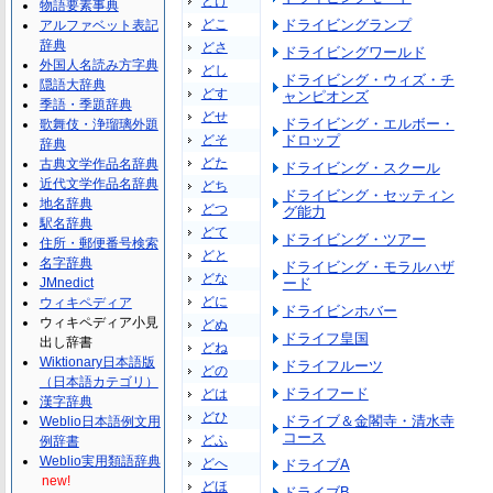
どけ
物語要素事典
どこ
ドライビングランプ
アルファベット表記
辞典
どさ
ドライビングワールド
外国人名読み方字典
どし
ドライビング・ウィズ・チ
隠語大辞典
どす
ャンピオンズ
季語・季題辞典
どせ
ドライビング・エルボー・
歌舞伎・浄瑠璃外題
どそ
ドロップ
辞典
どた
古典文学作品名辞典
ドライビング・スクール
近代文学作品名辞典
どち
ドライビング・セッティン
地名辞典
どつ
グ能力
駅名辞典
どて
ドライビング・ツアー
住所・郵便番号検索
どと
名字辞典
ドライビング・モラルハザ
どな
JMnedict
ード
どに
ウィキペディア
ドライビンホバー
ウィキペディア小見
どぬ
ドライフ皇国
出し辞書
どね
Wiktionary日本語版
ドライフルーツ
どの
（日本語カテゴリ）
ドライフード
どは
漢字辞典
どひ
ドライブ＆金閣寺・清水寺
Weblio日本語例文用
コース
どふ
例辞書
Weblio実用類語辞典
どへ
ドライブA
new!
どほ
ドライブB