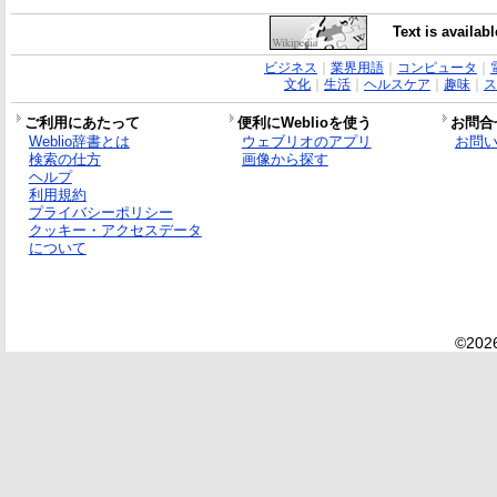
Text is availab
ビジネス
｜
業界用語
｜
コンピュータ
｜
文化
｜
生活
｜
ヘルスケア
｜
趣味
｜
ス
ご利用にあたって
便利にWeblioを使う
お問合
Weblio辞書とは
ウェブリオのアプリ
お問
検索の仕方
画像から探す
ヘルプ
利用規約
プライバシーポリシー
クッキー・アクセスデータ
について
©2026