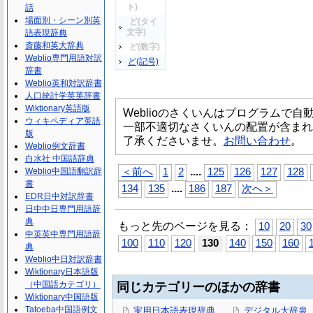
ト)
話
場面別・シーン別英
ど(タイ
文字)
語表現辞典
斎藤和英大辞典
ど(数字)
Weblio専門用語対訳
ど(記号)
辞書
Weblio英和対訳辞書
人口統計学英英辞書
Wiktionary英語版
Weblioのさくいんはプログラムで
ウィキペディア英語
一部不適切なさくいんの配置が含まれ
版
了承くださいませ。
お問い合わせ
。
Weblio例文辞書
白水社 中国語辞典
...
.
Weblio中国語翻訳辞
＜前へ
1
2
125
126
127
128
書
...
.
134
135
186
187
次へ＞
EDR日中対訳辞書
日中中日専門用語辞
典
もっと先のページを見る：
10
20
30
中英英中専門用語辞
100
110
120
130
140
150
160
典
Weblio中日対訳辞書
Wiktionary日本語版
（中国語カテゴリ）
同じカテゴリーのほかの辞書
Wiktionary中国語版
Tatoeba中国語例文
実用日本語表現辞典
デジタル大辞泉