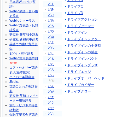
日本語WordNet(類
どま
ドライブC
語)
どみ
Weblio類語・言い換
ドライブD
どむ
え辞書
ドライブアクション
どめ
Weblioシソーラス
Weblio対義語・反対
ども
ドライブアーマー
語辞書
どや
ドライブイン
研究社 新英和中辞典
どゆ
ドライブインシアター
研究社 新和英中辞典
どよ
英語での言い方用例
ドライブインの全盛期
どら
集
ドライブインの誕生
どり
Eゲイト英和辞典
Weblio実用英語辞典
ドライブインパクト
どる
new!
どれ
ドライブインプラザ
コア・セオリー英語
どろ
ドライブエッジ
表現(基本動詞)
どわ
ハイパー英語辞書
ドライブオーバーヘッド
どを
JMdict
ドライブカイザー
どん
英語ことわざ教訓辞
典
ドライブクロー
どが
研究社 英和コンピュ
どぎ
ーター用語辞典
どぐ
旅行・ビジネス英会
どげ
話翻訳
どご
金融庁記者会見英語