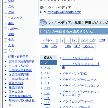
学問
＋
文化
＋
提供 ウィキペディア
URL
http://ja.wikipedia.org/
生活
＋
ヘルスケア
＋
ウィキペディア小見出し辞書 のさくい
趣味
＋
スポーツ
＋
「ど」から始まる用語のさくいん
生物
＋
...
.
食品
＜前へ
1
2
125
126
127
128
＋
人名
...
.
＋
134
135
186
187
次へ＞
方言
＋
辞書・百科事典
－
絞込み
ドライビングスタイル
実用日本語表現辞典
ど
ドライビングスタイル・技
デジタル大辞泉
術
どあ
日本語活用形辞書
どい
ドライビング戦略
文語活用形辞書
どう
丁寧表現の辞書
ドライビングテクニック
どえ
宮内庁用語
ドライビングディスタンス
難読語辞典
どお
ドライビングバーチャルシ
原色大辞典
どか
ティーマップ
標準案内用図記号
どき
外来語の言い換え提
ドライビングフォース
どく
案
ドライビングモード