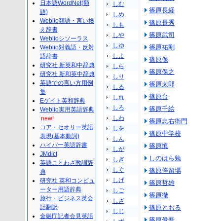
日本語WordNet(類
しむ
篠原長経
語)
しめ
Weblio類語・言い換
篠原長秀
しも
え辞書
篠原武司
しや
Weblioシソーラス
しゆ
篠原祐剛
Weblio対義語・反対
しよ
語辞書
篠原保
研究社 新英和中辞典
しら
篠原保之
研究社 新和英中辞典
しり
英語での言い方用例
篠原太郎
しる
集
篠原台
しれ
Eゲイト英和辞典
しろ
篠原千絵
Weblio実用英語辞典
しわ
new!
篠原忠右衛門
コア・セオリー英語
しを
篠原中学校
表現(基本動詞)
しん
ハイパー英語辞書
篠原慎
しが
JMdict
しのはら勉
しぎ
英語ことわざ教訓辞
しぐ
篠原停留場
典
しげ
研究社 英和コンピュ
篠原哲雄
ーター用語辞典
しご
篠原徹
旅行・ビジネス英会
しざ
話翻訳
篠原とおる
しじ
金融庁記者会見英語
篠原俊吾