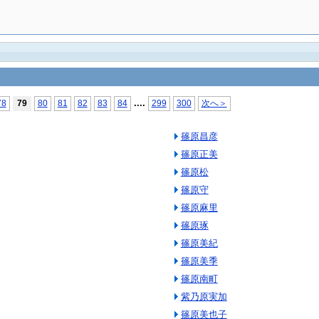
...
.
78
79
80
81
82
83
84
299
300
次へ＞
篠原昌彦
篠原正美
篠原松
篠原守
篠原麻里
篠原琢
篠原美紀
篠原美季
篠原南町
紫乃原実加
篠原美也子