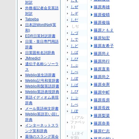
しず
対訳
しぜ
篠原寿雄
外務省記者会見英語
しぞ
対訳
篠原俊晴
Tatoeba
しだ
篠原俊哉
日本語WordNet(英
しぢ
篠原ともえ
和)
しづ
EDR日英対訳辞書
篠原知宏
しで
日英・英日専門用語
篠原友希子
しど
辞書
しば
日英固有名詞辞典
篠原尚え
JMnedict
しび
篠原尚行
遺伝子名称シソーラ
しぶ
篠原直美
ス
しべ
Weblio派生語辞書
篠原尚之
しぼ
Weblio記号和英辞書
篠原央憲
しぱ
Weblio和製英語辞書
しぴ
Weblio英語表現辞典
篠原中町
英語イディオム表現
しぷ
篠原長房
辞典
しぺ
篠原長政
メール英語例文辞書
しぽ
Weblio英語言い回し
篠原梨菜
し(アル
辞典
ファベッ
篠原奈美
インターネットスラ
ト)
ング英和辞典
篠原仁志
し(タイ
最強のスラング英会
文字)
篠原の戦い