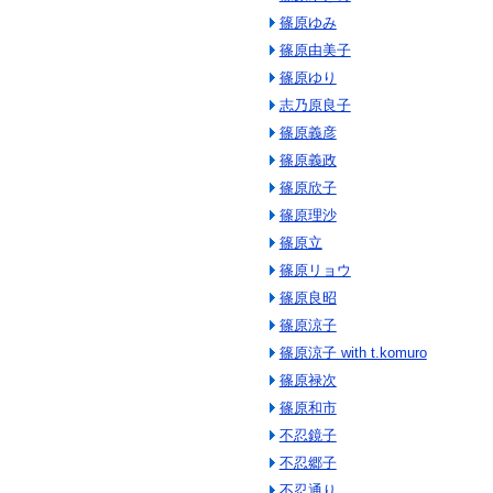
篠原ゆみ
篠原由美子
篠原ゆり
志乃原良子
篠原義彦
篠原義政
篠原欣子
篠原理沙
篠原立
篠原リョウ
篠原良昭
篠原涼子
篠原涼子 with t.komuro
篠原禄次
篠原和市
不忍鏡子
不忍郷子
不忍通り