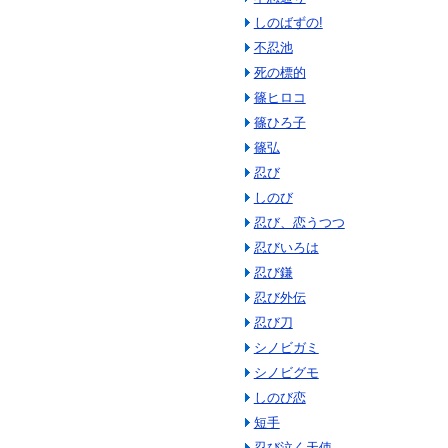
しのばずの!
不忍池
死の標的
篠ヒロコ
篠ひろ子
篠弘
忍び
しのび
忍び、恋うつつ
忍びいろは
忍び鎌
忍び外伝
忍び刀
シノビガミ
シノビグモ
しのび恋
短手
忍び泣く天使