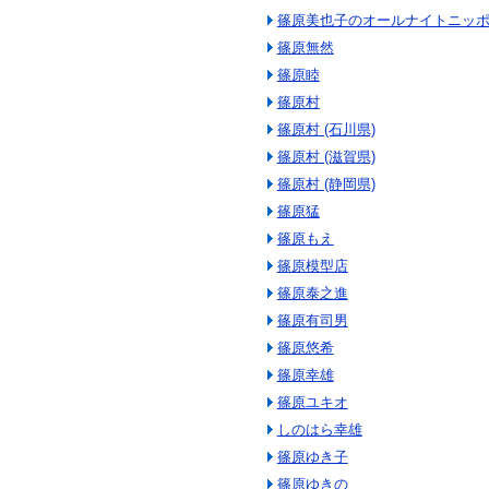
篠原美也子のオールナイトニッ
篠原無然
篠原睦
篠原村
篠原村 (石川県)
篠原村 (滋賀県)
篠原村 (静岡県)
篠原猛
篠原もえ
篠原模型店
篠原泰之進
篠原有司男
篠原悠希
篠原幸雄
篠原ユキオ
しのはら幸雄
篠原ゆき子
篠原ゆきの