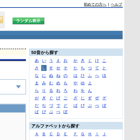
初めての方へ
|
ヘルプ
50音から探す
あ
い
う
え
お
か
き
く
け
こ
さ
し
す
せ
そ
た
ち
つ
て
と
な
に
ぬ
ね
の
は
ひ
ふ
へ
ほ
ま
み
む
め
も
や
ゆ
よ
ら
り
る
れ
ろ
わ
を
ん
が
ぎ
ぐ
げ
ご
ざ
じ
ず
ぜ
ぞ
だ
ぢ
づ
で
ど
ば
び
ぶ
べ
ぼ
ぱ
ぴ
ぷ
ぺ
ぽ
アルファベットから探す
Ａ
Ｂ
Ｃ
Ｄ
Ｅ
Ｆ
Ｇ
Ｈ
Ｉ
Ｊ