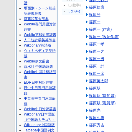
話
し(数字)
篠原信彦
場面別・シーン別英
し(記号)
語表現辞典
篠原登
斎藤和英大辞典
篠原一
Weblio専門用語対訳
篠原一 (作家)
辞書
Weblio英和対訳辞書
篠原一 (政治学者)
人口統計学英英辞書
篠原一孝
Wiktionary英語版
ウィキペディア英語
篠原一之
版
篠原一男
Weblio例文辞書
篠原一計
白水社 中国語辞典
Weblio中国語翻訳辞
篠原一彦
書
篠原英太郎
EDR日中対訳辞書
日中中日専門用語辞
篠原駅
典
篠原駅 (愛知県)
中英英中専門用語辞
篠原駅 (滋賀県)
典
Weblio中日対訳辞書
篠原光
Wiktionary日本語版
篠原久典
（中国語カテゴリ）
Wiktionary中国語版
篠原秀吉
Tatoeba中国語例文