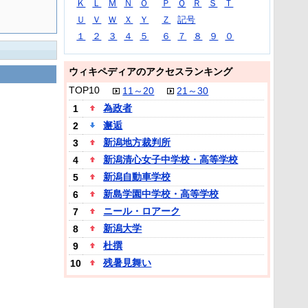
Ｋ
Ｌ
Ｍ
Ｎ
Ｏ
Ｐ
Ｑ
Ｒ
Ｓ
Ｔ
Ｕ
Ｖ
Ｗ
Ｘ
Ｙ
Ｚ
記号
１
２
３
４
５
６
７
８
９
０
ウィキペディアのアクセスランキング
TOP10
11～20
21～30
為政者
1
邂逅
2
新潟地方裁判所
3
新潟清心女子中学校・高等学校
4
新潟自動車学校
5
新島学園中学校・高等学校
6
ニール・ロアーク
7
新潟大学
8
杜撰
9
残暑見舞い
10