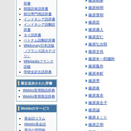
篠原拓夢
辞書
篠原裕明
韓国語単語辞書
韓日専門用語辞書
篠原寛明
インドネシア語辞書
篠原宏
インドネシア語翻訳
篠原廣人
辞書
タイ語辞書
篠原宏仁
ベトナム語翻訳辞書
篠原弘次郎
Wiktionary日本語版
（フランス語カテゴ
篠原文也
リ）
篠原冬一郎國幹
Wikipediaフランス
篠原鳳作
語版
学研全訳古語辞典
篠原本町
篠原梵
最近追加された辞書
篠原眞
Weblio実用類語辞典
篠原真衣
Weblio実用英語辞典
篠原真生子
Weblioのサービス
篠原誠
篠原まこと
英会話コラム
Weblio英会話
篠原正明
英語の質問箱