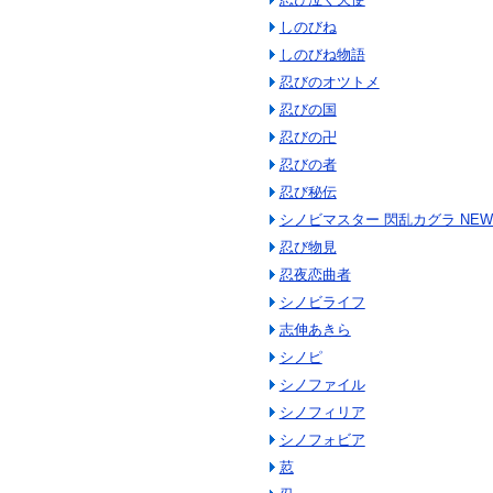
しのびね
しのびね物語
忍びのオツトメ
忍びの国
忍びの卍
忍びの者
忍び秘伝
シノビマスター 閃乱カグラ NEW 
忍び物見
忍夜恋曲者
シノビライフ
志伸あきら
シノピ
シノファイル
シノフィリア
シノフォビア
荵