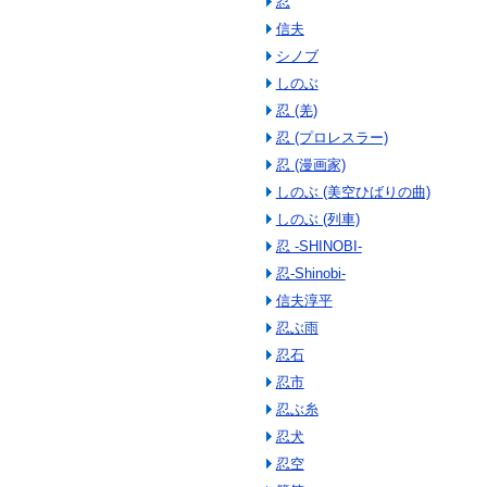
忍
信夫
シノブ
しのぶ
忍 (羌)
忍 (プロレスラー)
忍 (漫画家)
しのぶ (美空ひばりの曲)
しのぶ (列車)
忍 -SHINOBI-
忍-Shinobi-
信夫淳平
忍ぶ雨
忍石
忍市
忍ぶ糸
忍犬
忍空