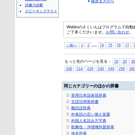
篠原まさのり
語彙力診断
スピーキングテスト
Weblioのさくいんはプログラムで
ご了承くださいませ。
お問い合わせ
。
...
.
＜前へ
1
2
74
75
76
77
もっと先のページを見る：
10
20
3
200
210
220
230
240
250
26
同じカテゴリーのほかの辞書
実用日本語表現辞典
文語活用形辞書
難読語辞典
外来語の言い換え提案
外国人名読み方字典
歌舞伎・浄瑠璃外題辞典
地名辞典