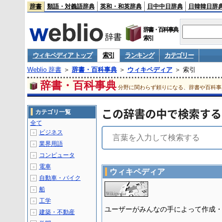
辞書
類語・対義語辞典
英和・和英辞典
日中中日辞典
日韓韓日辞
辞書・百科事典
索引
ウィキペディア トップ
索引
ランキング
カテゴリー
Weblio 辞書
＞
辞書・百科事典
＞
ウィキペディア
＞ 索引
辞書・百科事典
分野に関わらず頼りになる、辞書や百科事
この辞書の中で検索する
カテゴリ一覧
全て
ビジネス
＋
業界用語
＋
コンピュータ
＋
電車
＋
ウィキペディア
自動車・バイク
＋
船
＋
工学
＋
ユーザーがみんなの手によって作成
建築・不動産
＋