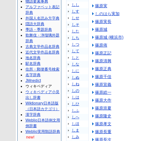
物語要素事典
しし
篠原実
アルファベット表記
しす
辞典
しのはら実加
しせ
外国人名読み方字典
篠原実長
隠語大辞典
しそ
篠原城
季語・季題辞典
した
歌舞伎・浄瑠璃外題
篠原城 (横浜市)
しち
辞典
しつ
篠原侑
古典文学作品名辞典
して
近代文学作品名辞典
篠原正記
しと
地名辞典
篠原清興
駅名辞典
しな
篠原正典
住所・郵便番号検索
しに
名字辞典
篠原千佳
しぬ
JMnedict
しね
篠原宣義
ウィキペディア
しの
ウィキペディア小見
篠原総一
しは
出し辞書
篠原大作
Wiktionary日本語版
しひ
篠原崇夏
（日本語カテゴリ）
しふ
漢字辞典
篠原隆史
しへ
Weblio日本語例文用
しほ
篠原孝文
例辞書
しま
Weblio実用類語辞典
篠原長重
しみ
new!
篠原長次