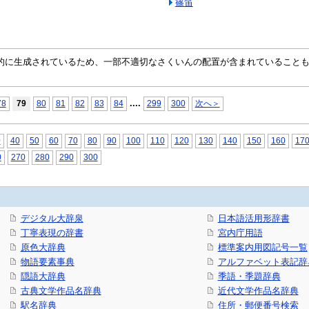
篠笛
自動的に生成されているため、一部不適切なさくいんの配置が含まれていること
...
.
78
79
80
81
82
83
84
299
300
次へ＞
0
40
50
60
70
80
90
100
110
120
130
140
150
160
17
0
270
280
290
300
デジタル大辞泉
日本語活用形辞書
丁寧表現の辞書
宮内庁用語
原色大辞典
標準案内用図記号一覧
物語要素事典
アルファベット表記辞
隠語大辞典
季語・季題辞典
古典文学作品名辞典
近代文学作品名辞典
駅名辞典
住所・郵便番号検索