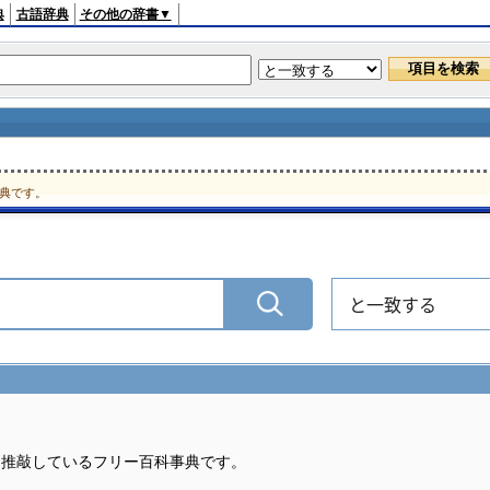
典
古語辞典
その他の辞書▼
典です。
と一致する
・推敲しているフリー百科事典です。