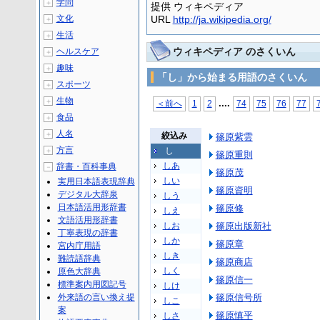
学問
＋
提供 ウィキペディア
文化
URL
http://ja.wikipedia.org/
＋
生活
＋
ウィキペディア のさくいん
ヘルスケア
＋
趣味
＋
「し」から始まる用語のさくいん
スポーツ
＋
生物
＋
...
.
＜前へ
1
2
74
75
76
77
食品
＋
人名
＋
絞込み
篠原紫雲
方言
し
＋
篠原重則
しあ
辞書・百科事典
－
篠原茂
しい
実用日本語表現辞典
篠原資明
デジタル大辞泉
しう
日本語活用形辞書
篠原修
しえ
文語活用形辞書
しお
篠原出版新社
丁寧表現の辞書
しか
篠原章
宮内庁用語
しき
難読語辞典
篠原商店
しく
原色大辞典
篠原信一
標準案内用図記号
しけ
外来語の言い換え提
篠原信号所
しこ
案
篠原慎平
しさ