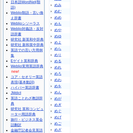
日本語WordNet(類
めみ
語)
めむ
Weblio類語・言い換
めめ
え辞書
Weblioシソーラス
めも
Weblio対義語・反対
めや
語辞書
めゆ
研究社 新英和中辞典
めよ
研究社 新和英中辞典
めら
英語での言い方用例
めり
集
Eゲイト英和辞典
める
Weblio実用英語辞典
めれ
new!
めろ
コア・セオリー英語
めわ
表現(基本動詞)
めを
ハイパー英語辞書
めん
JMdict
英語ことわざ教訓辞
めが
典
めぎ
研究社 英和コンピュ
めぐ
ーター用語辞典
めげ
旅行・ビジネス英会
めご
話翻訳
めざ
金融庁記者会見英語