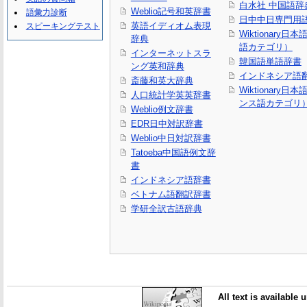
白水社 中国語辞
Weblio記号和英辞書
語彙力診断
日中中日専門用
英語イディオム表現
スピーキングテスト
Wiktionary日
辞典
語カテゴリ）
インターネットスラ
韓国語単語辞書
ング英和辞典
インドネシア語
斎藤和英大辞典
Wiktionary日
人口統計学英英辞書
ンス語カテゴリ
Weblio例文辞書
EDR日中対訳辞書
Weblio中日対訳辞書
Tatoeba中国語例文辞
書
インドネシア語辞書
ベトナム語翻訳辞書
学研全訳古語辞典
All text is available