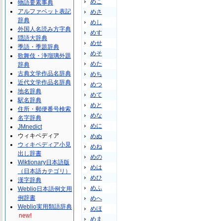
めこ
物語要素事典
アルファベット表記
めさ
辞典
めし
外国人名読み方字典
めす
隠語大辞典
めせ
季語・季題辞典
めそ
歌舞伎・浄瑠璃外題
めた
辞典
古典文学作品名辞典
めち
近代文学作品名辞典
めつ
地名辞典
めて
駅名辞典
めと
住所・郵便番号検索
めな
名字辞典
めに
JMnedict
ウィキペディア
めぬ
ウィキペディア小見
めね
出し辞書
めの
Wiktionary日本語版
めは
（日本語カテゴリ）
めひ
漢字辞典
めふ
Weblio日本語例文用
例辞書
めへ
Weblio実用類語辞典
めほ
new!
めま