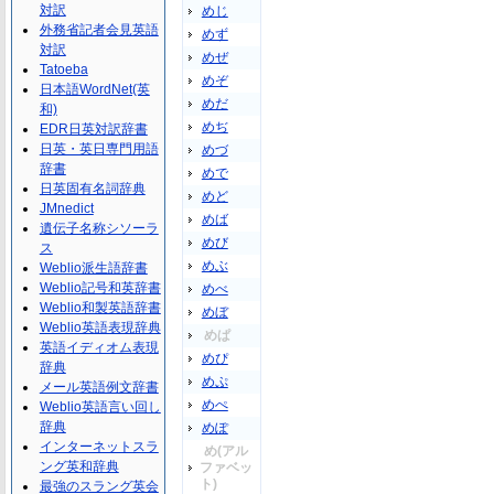
対訳
めじ
外務省記者会見英語
めず
対訳
めぜ
Tatoeba
めぞ
日本語WordNet(英
めだ
和)
めぢ
EDR日英対訳辞書
日英・英日専門用語
めづ
辞書
めで
日英固有名詞辞典
めど
JMnedict
めば
遺伝子名称シソーラ
めび
ス
めぶ
Weblio派生語辞書
Weblio記号和英辞書
めべ
Weblio和製英語辞書
めぼ
Weblio英語表現辞典
めぱ
英語イディオム表現
めぴ
辞典
めぷ
メール英語例文辞書
めぺ
Weblio英語言い回し
辞典
めぽ
インターネットスラ
め(アル
ング英和辞典
ファベッ
ト)
最強のスラング英会