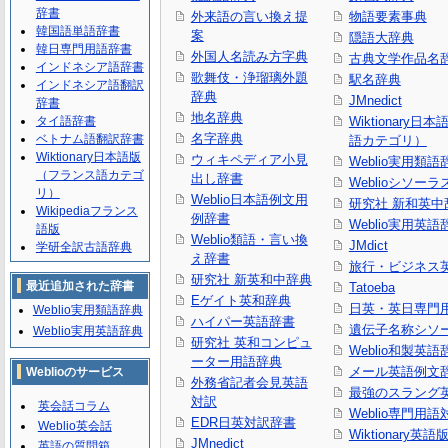
辞書
外来語の言い換え提
物語要素事典
韓国語単語辞書
案
隠語大辞典
韓日専門用語辞書
外国人名読み方字典
古典文学作品名
インドネシア語辞書
歌舞伎・浄瑠璃外題
駅名辞典
インドネシア語翻訳
辞典
JMnedict
辞書
地名辞典
タイ語辞書
Wiktionary日
名字辞典
ベトナム語翻訳辞書
語カテゴリ）
Wiktionary日本語版
ウィキペディア小見
Weblio実用類語
（フランス語カテゴ
出し辞書
Weblioシソーラ
リ）
Weblio日本語例文用
研究社 新和英中
Wikipediaフランス
例辞書
Weblio実用英語
語版
Weblio類語・言い換
JMdict
学研全訳古語辞典
え辞書
旅行・ビジネス
研究社 新英和中辞典
最近追加された辞書
Tatoeba
Eゲイト英和辞典
日英・英日専門
Weblio実用類語辞典
ハイパー英語辞書
遺伝子名称シソ
Weblio実用英語辞典
研究社 英和コンピュ
Weblio和製英語
ーター用語辞典
メール英語例文
Weblioのサービス
外務省記者会見英語
最強のスラング
対訳
英会話コラム
Weblio専門用
EDR日英対訳辞書
Weblio英会話
Wiktionary英語
JMnedict
英語の質問箱