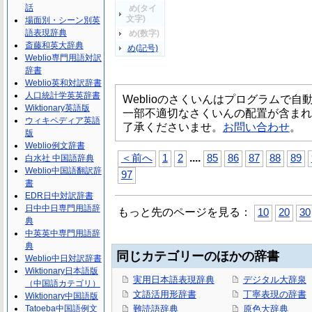
話
め(タイ
文字)
場面別・シーン別英
語表現辞典
め(数字)
斎藤和英大辞典
め(記号)
Weblio専門用語対訳
辞書
Weblio英和対訳辞書
人口統計学英英辞書
Weblioのさくいんはプログラムで
Wiktionary英語版
一部不適切なさくいんの配置が含まれ
ウィキペディア英語
了承くださいませ。
お問い合わせ
。
版
Weblio例文辞書
...
.
＜前へ
1
2
85
86
87
88
89
白水社 中国語辞典
Weblio中国語翻訳辞
97
書
EDR日中対訳辞書
日中中日専門用語辞
もっと先のページを見る：
10
20
30
典
中英英中専門用語辞
典
同じカテゴリーのほかの辞書
Weblio中日対訳辞書
Wiktionary日本語版
実用日本語表現辞典
デジタル大辞泉
（中国語カテゴリ）
文語活用形辞書
丁寧表現の辞書
Wiktionary中国語版
Tatoeba中国語例文
難読語辞典
原色大辞典