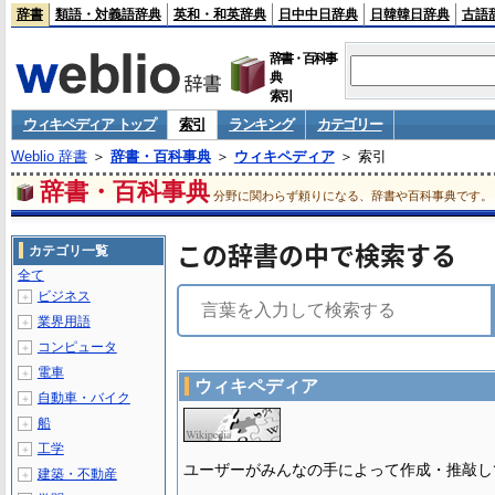
辞書
類語・対義語辞典
英和・和英辞典
日中中日辞典
日韓韓日辞典
古語
辞書・百科事
典
索引
ウィキペディア トップ
索引
ランキング
カテゴリー
Weblio 辞書
＞
辞書・百科事典
＞
ウィキペディア
＞ 索引
辞書・百科事典
分野に関わらず頼りになる、辞書や百科事典です。
この辞書の中で検索する
カテゴリ一覧
全て
ビジネス
＋
業界用語
＋
コンピュータ
＋
電車
＋
ウィキペディア
自動車・バイク
＋
船
＋
工学
＋
ユーザーがみんなの手によって作成・推敲し
建築・不動産
＋