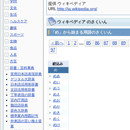
学問
＋
提供 ウィキペディア
文化
＋
URL
http://ja.wikipedia.org/
生活
＋
ヘルスケア
ウィキペディア のさくいん
＋
趣味
＋
「め」から始まる用語のさくいん
スポーツ
＋
生物
＋
...
.
＜前へ
1
2
85
86
87
88
89
食品
＋
97
人名
＋
方言
＋
絞込み
辞書・百科事典
－
め
実用日本語表現辞典
めあ
デジタル大辞泉
めい
日本語活用形辞書
めう
文語活用形辞書
めえ
丁寧表現の辞書
宮内庁用語
めお
難読語辞典
めか
原色大辞典
めき
標準案内用図記号
めく
外来語の言い換え提
めけ
案