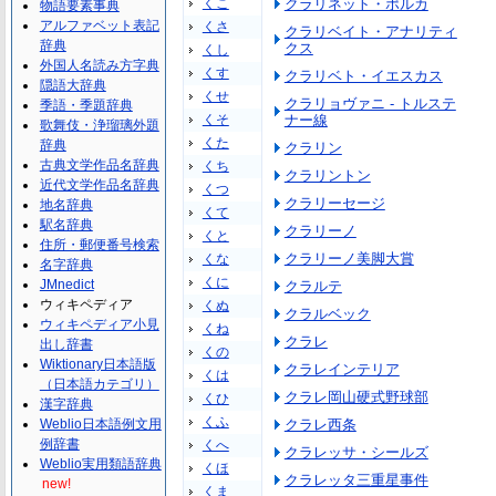
くこ
クラリネット・ポルカ
物語要素事典
アルファベット表記
くさ
クラリベイト・アナリティ
辞典
クス
くし
外国人名読み方字典
くす
クラリベト・イエスカス
隠語大辞典
くせ
クラリョヴァニ - トルステ
季語・季題辞典
くそ
ナー線
歌舞伎・浄瑠璃外題
くた
辞典
クラリン
古典文学作品名辞典
くち
クラリントン
近代文学作品名辞典
くつ
クラリーセージ
地名辞典
くて
駅名辞典
クラリーノ
くと
住所・郵便番号検索
クラリーノ美脚大賞
くな
名字辞典
くに
JMnedict
クラルテ
ウィキペディア
くぬ
クラルベック
ウィキペディア小見
くね
クラレ
出し辞書
くの
Wiktionary日本語版
クラレインテリア
くは
（日本語カテゴリ）
クラレ岡山硬式野球部
くひ
漢字辞典
くふ
Weblio日本語例文用
クラレ西条
例辞書
くへ
クラレッサ・シールズ
Weblio実用類語辞典
くほ
クラレッタ三重星事件
new!
くま