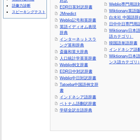
対訳
Weblio専門用
語彙力診断
EDR日英対訳辞書
Wiktionary英語
スピーキングテスト
JMnedict
白水社 中国語辞
Weblio記号和英辞書
日中中日専門用
英語イディオム表現
Wiktionary日
辞典
語カテゴリ）
インターネットスラ
韓国語単語辞書
ング英和辞典
インドネシア語
斎藤和英大辞典
Wiktionary日
人口統計学英英辞書
ンス語カテゴリ
Weblio例文辞書
EDR日中対訳辞書
Weblio中日対訳辞書
Tatoeba中国語例文辞
書
インドネシア語辞書
ベトナム語翻訳辞書
学研全訳古語辞典