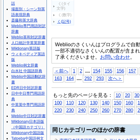
話
く(タイ
文字)
場面別・シーン別英
語表現辞典
く(数字)
斎藤和英大辞典
く(記号)
Weblio専門用語対訳
辞書
Weblio英和対訳辞書
人口統計学英英辞書
Weblioのさくいんはプログラムで
Wiktionary英語版
一部不適切なさくいんの配置が含まれ
ウィキペディア英語
了承くださいませ。
お問い合わせ
。
版
Weblio例文辞書
...
.
＜前へ
1
2
154
155
156
157
白水社 中国語辞典
Weblio中国語翻訳辞
...
.
163
164
292
293
次へ＞
書
EDR日中対訳辞書
日中中日専門用語辞
もっと先のページを見る：
10
20
30
典
100
110
120
130
140
150
160
1
中英英中専門用語辞
220
230
240
250
260
270
280
2
典
Weblio中日対訳辞書
Wiktionary日本語版
（中国語カテゴリ）
同じカテゴリーのほかの辞書
Wiktionary中国語版
Tatoeba中国語例文