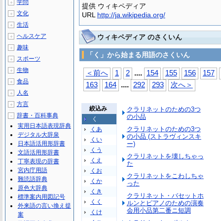
学問
＋
提供 ウィキペディア
文化
＋
URL
http://ja.wikipedia.org/
生活
＋
ヘルスケア
ウィキペディア のさくいん
＋
趣味
＋
「く」から始まる用語のさくいん
スポーツ
＋
生物
＋
...
.
＜前へ
1
2
154
155
156
157
食品
＋
...
.
163
164
292
293
次へ＞
人名
＋
方言
＋
絞込み
クラリネットのための3つ
辞書・百科事典
－
の小品
く
実用日本語表現辞典
クラリネットのための3つ
くあ
デジタル大辞泉
の小品 (ストラヴィンスキ
くい
日本語活用形辞書
ー)
くう
文語活用形辞書
クラリネットを壊しちゃっ
くえ
丁寧表現の辞書
た
宮内庁用語
くお
クラリネットをこわしちゃ
難読語辞典
くか
った
原色大辞典
くき
クラリネット・バセットホ
標準案内用図記号
くく
ルンとピアノのための演奏
外来語の言い換え提
会用小品第二番ニ短調
くけ
案