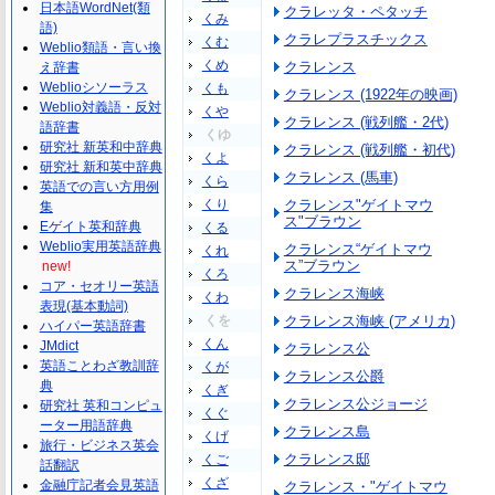
日本語WordNet(類
クラレッタ・ペタッチ
くみ
語)
クラレプラスチックス
くむ
Weblio類語・言い換
くめ
クラレンス
え辞書
Weblioシソーラス
くも
クラレンス (1922年の映画)
Weblio対義語・反対
くや
クラレンス (戦列艦・2代)
語辞書
くゆ
研究社 新英和中辞典
クラレンス (戦列艦・初代)
くよ
研究社 新和英中辞典
クラレンス (馬車)
くら
英語での言い方用例
くり
クラレンス"ゲイトマウ
集
ス"ブラウン
Eゲイト英和辞典
くる
Weblio実用英語辞典
クラレンス“ゲイトマウ
くれ
ス”ブラウン
new!
くろ
コア・セオリー英語
クラレンス海峡
くわ
表現(基本動詞)
くを
クラレンス海峡 (アメリカ)
ハイパー英語辞書
くん
JMdict
クラレンス公
英語ことわざ教訓辞
くが
クラレンス公爵
典
くぎ
クラレンス公ジョージ
研究社 英和コンピュ
くぐ
ーター用語辞典
クラレンス島
くげ
旅行・ビジネス英会
クラレンス邸
くご
話翻訳
くざ
金融庁記者会見英語
クラレンス・"ゲイトマウ