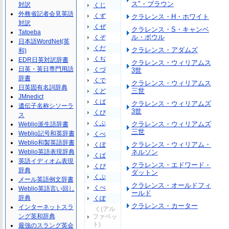
ス"・ブラウン
対訳
くじ
外務省記者会見英語
くず
クラレンス・H・ホワイト
対訳
くぜ
クラレンス・S・キャンベ
Tatoeba
ル・ボウル
くぞ
日本語WordNet(英
くだ
クラレンス・アダムズ
和)
くぢ
EDR日英対訳辞書
クラレンス・ウィリアムス
日英・英日専門用語
くづ
3世
辞書
くで
クラレンス・ウィリアムス
日英固有名詞辞典
三世
くど
JMnedict
くば
クラレンス・ウィリアムズ
遺伝子名称シソーラ
3世
くび
ス
くぶ
クラレンス・ウィリアムズ
Weblio派生語辞書
三世
Weblio記号和英辞書
くべ
Weblio和製英語辞書
クラレンス・ウィリアム・
くぼ
Weblio英語表現辞典
ネルソン
くぱ
英語イディオム表現
クラレンス・エドワード・
くぴ
辞典
ダットン
くぷ
メール英語例文辞書
クラレンス・オールドフィ
くぺ
Weblio英語言い回し
ールド
辞典
くぽ
クラレンス・カーター
インターネットスラ
く(アル
ング英和辞典
ファベッ
ト)
最強のスラング英会