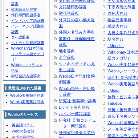
実用日本語表現辞典
デジタル大辞泉
辞書
文語活用形辞書
丁寧表現の辞書
韓国語単語辞書
難読語辞典
原色大辞典
韓日専門用語辞書
外来語の言い換え提
物語要素事典
インドネシア語辞書
案
インドネシア語翻訳
隠語大辞典
辞書
外国人名読み方字典
古典文学作品名
タイ語辞書
歌舞伎・浄瑠璃外題
駅名辞典
ベトナム語翻訳辞書
辞典
JMnedict
Wiktionary日本語版
地名辞典
Wiktionary日
（フランス語カテゴ
名字辞典
語カテゴリ）
リ）
ウィキペディア小見
Weblio実用類語
Wikipediaフランス
出し辞書
語版
Weblioシソーラ
学研全訳古語辞典
Weblio日本語例文用
研究社 新和英中
例辞書
Weblio実用英語
最近追加された辞書
Weblio類語・言い換
JMdict
え辞書
Weblio実用類語辞典
旅行・ビジネス
研究社 新英和中辞典
Weblio実用英語辞典
Tatoeba
Eゲイト英和辞典
日英・英日専門
ハイパー英語辞書
Weblioのサービス
遺伝子名称シソ
研究社 英和コンピュ
Weblio和製英語
英会話コラム
ーター用語辞典
メール英語例文
Weblio英会話
外務省記者会見英語
最強のスラング
英語の質問箱