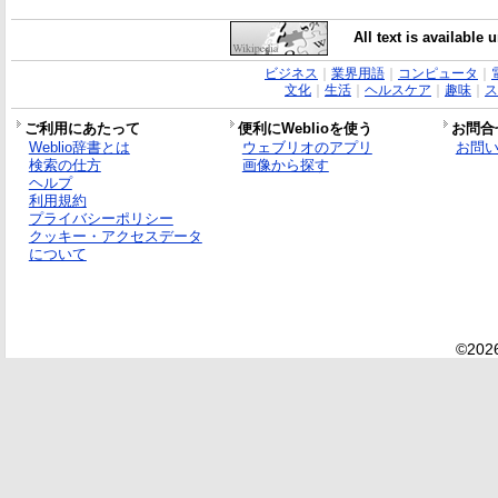
All text is available
ビジネス
｜
業界用語
｜
コンピュータ
｜
文化
｜
生活
｜
ヘルスケア
｜
趣味
｜
ス
ご利用にあたって
便利にWeblioを使う
お問合
Weblio辞書とは
ウェブリオのアプリ
お問
検索の仕方
画像から探す
ヘルプ
利用規約
プライバシーポリシー
クッキー・アクセスデータ
について
©2026