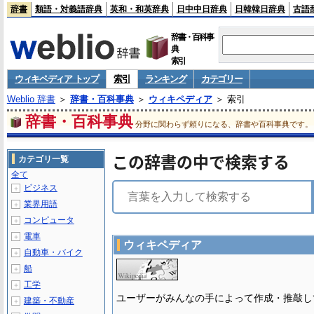
辞書
類語・対義語辞典
英和・和英辞典
日中中日辞典
日韓韓日辞典
古語
辞書・百科事
典
索引
ウィキペディア トップ
索引
ランキング
カテゴリー
Weblio 辞書
＞
辞書・百科事典
＞
ウィキペディア
＞ 索引
辞書・百科事典
分野に関わらず頼りになる、辞書や百科事典です。
この辞書の中で検索する
カテゴリ一覧
全て
ビジネス
＋
業界用語
＋
コンピュータ
＋
電車
＋
ウィキペディア
自動車・バイク
＋
船
＋
工学
＋
ユーザーがみんなの手によって作成・推敲し
建築・不動産
＋