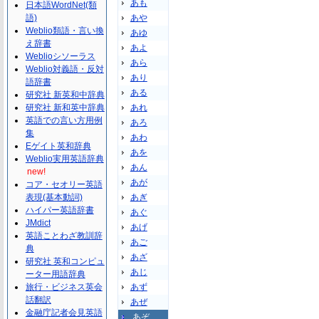
あも
日本語WordNet(類
語)
あや
Weblio類語・言い換
あゆ
え辞書
あよ
Weblioシソーラス
あら
Weblio対義語・反対
あり
語辞書
ある
研究社 新英和中辞典
研究社 新和英中辞典
あれ
英語での言い方用例
あろ
集
あわ
Eゲイト英和辞典
あを
Weblio実用英語辞典
あん
new!
あが
コア・セオリー英語
表現(基本動詞)
あぎ
ハイパー英語辞書
あぐ
JMdict
あげ
英語ことわざ教訓辞
あご
典
あざ
研究社 英和コンピュ
あじ
ーター用語辞典
旅行・ビジネス英会
あず
話翻訳
あぜ
金融庁記者会見英語
あぞ