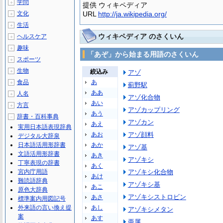
学問
＋
提供 ウィキペディア
文化
URL
http://ja.wikipedia.org/
＋
生活
＋
ウィキペディア のさくいん
ヘルスケア
＋
趣味
＋
「あぞ」から始まる用語のさくいん
スポーツ
＋
生物
＋
絞込み
アゾ
食品
あ
＋
薊野駅
ああ
人名
＋
アゾ化合物
あい
方言
＋
アゾカップリング
あう
辞書・百科事典
－
アゾカン
あえ
実用日本語表現辞典
あお
アゾ顔料
デジタル大辞泉
日本語活用形辞書
あか
アゾ基
文語活用形辞書
あき
アゾキシ
丁寧表現の辞書
あく
宮内庁用語
アゾキシ化合物
あけ
難読語辞典
アゾキシ基
あこ
原色大辞典
アゾキシストロビン
あさ
標準案内用図記号
外来語の言い換え提
あし
アゾキシメタン
案
あす
亜属