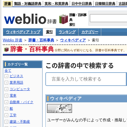
辞書
類語・対義語辞典
英和・和英辞典
日中中日辞典
日韓韓日辞典
古語
辞書・百科事
典
索引
ウィキペディア トップ
索引
ランキング
カテゴリー
Weblio 辞書
＞
辞書・百科事典
＞
ウィキペディア
＞ 索引
辞書・百科事典
分野に関わらず頼りになる、辞書や百科事典です。
この辞書の中で検索する
カテゴリ一覧
全て
ビジネス
＋
業界用語
＋
コンピュータ
＋
電車
＋
ウィキペディア
自動車・バイク
＋
船
＋
工学
＋
ユーザーがみんなの手によって作成・推敲し
建築・不動産
＋