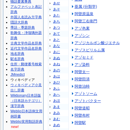
物語要素事典
あせ
亜属 (分類学)
アルファベット表記
あそ
辞典
阿曽原温泉
あた
外国人名読み方字典
阿曽三右衛門
あち
隠語大辞典
季語・季題辞典
あつ
アゾ色素
歌舞伎・浄瑠璃外題
あて
アゾシン
辞典
あと
アゾジカルボン酸ジエチル
古典文学作品名辞典
あな
近代文学作品名辞典
アゾスピリルム属
あに
地名辞典
アゾセミド
あぬ
駅名辞典
住所・郵便番号検索
あね
アゾ染料
名字辞典
あの
阿曽太一
JMnedict
あは
阿曽田清
ウィキペディア
あひ
ウィキペディア小見
阿曾治時
あふ
出し辞書
アゾトソーム
あへ
Wiktionary日本語版
（日本語カテゴリ）
あほ
アゾトバクター
漢字辞典
あま
阿曽道昭
Weblio日本語例文用
あみ
阿曽布村
例辞書
あむ
Weblio実用類語辞典
阿曽駅
あめ
new!