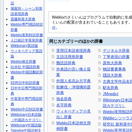
話
場面別・シーン別英
語表現辞典
Weblioのさくいんはプログラムで自動的に
斎藤和英大辞典
くいんの配置が含まれていることもあります
Weblio専門用語対訳
せ
。
辞書
Weblio英和対訳辞書
人口統計学英英辞書
同じカテゴリーのほかの辞書
Wiktionary英語版
実用日本語表現辞典
デジタル大辞泉
ウィキペディア英語
版
文語活用形辞書
丁寧表現の辞書
Weblio例文辞書
難読語辞典
原色大辞典
白水社 中国語辞典
外来語の言い換え提
物語要素事典
Weblio中国語翻訳辞
案
隠語大辞典
書
外国人名読み方字典
古典文学作品名
EDR日中対訳辞書
歌舞伎・浄瑠璃外題
駅名辞典
日中中日専門用語辞
辞典
典
JMnedict
中英英中専門用語辞
地名辞典
Wiktionary日
典
名字辞典
語カテゴリ）
Weblio中日対訳辞書
ウィキペディア小見
Weblio実用類語
Wiktionary日本語版
出し辞書
Weblioシソーラ
（中国語カテゴリ）
Weblio日本語例文用
研究社 新和英中
Wiktionary中国語版
例辞書
Weblio実用英語
Tatoeba中国語例文