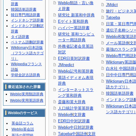
Weblio類語・言い換
辞書
JMdict
え辞書
韓国語単語辞書
旅行・ビジネス
韓日専門用語辞書
研究社 新英和中辞典
Tatoeba
インドネシア語辞書
Eゲイト英和辞典
日英・英日専門
インドネシア語翻訳
ハイパー英語辞書
遺伝子名称シソ
辞書
研究社 英和コンピュ
Weblio和製英語
タイ語辞書
ーター用語辞典
ベトナム語翻訳辞書
メール英語例文
外務省記者会見英語
Wiktionary日本語版
最強のスラング
対訳
（フランス語カテゴ
Weblio専門用
EDR日英対訳辞書
リ）
Wiktionary英語
Wikipediaフランス
JMnedict
白水社 中国語辞
語版
Weblio記号和英辞書
日中中日専門用
学研全訳古語辞典
英語イディオム表現
Wiktionary日
辞典
最近追加された辞書
語カテゴリ）
インターネットスラ
韓国語単語辞書
Weblio実用類語辞典
ング英和辞典
インドネシア語
Weblio実用英語辞典
斎藤和英大辞典
Wiktionary日
人口統計学英英辞書
ンス語カテゴリ
Weblioのサービス
Weblio例文辞書
EDR日中対訳辞書
英会話コラム
Weblio中日対訳辞書
Weblio英会話
Tatoeba中国語例文辞
英語の質問箱