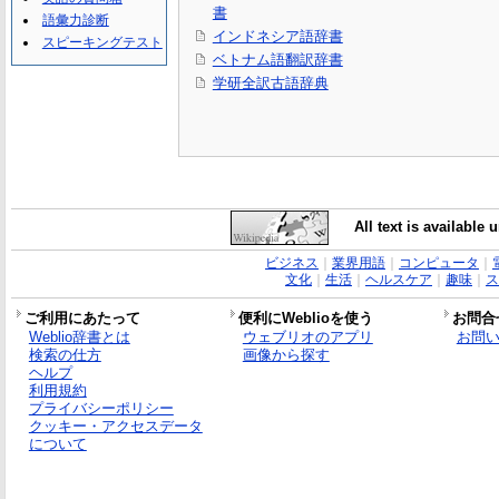
書
語彙力診断
インドネシア語辞書
スピーキングテスト
ベトナム語翻訳辞書
学研全訳古語辞典
All text is available
ビジネス
｜
業界用語
｜
コンピュータ
｜
文化
｜
生活
｜
ヘルスケア
｜
趣味
｜
ス
ご利用にあたって
便利にWeblioを使う
お問合
Weblio辞書とは
ウェブリオのアプリ
お問
検索の仕方
画像から探す
ヘルプ
利用規約
プライバシーポリシー
クッキー・アクセスデータ
について